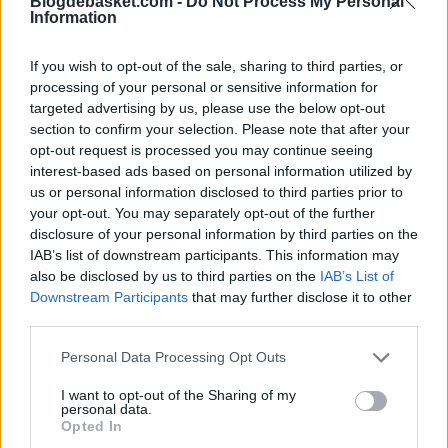
Blogdebasket.com -
Do Not Process My Personal
“No lo pienso mucho (LeBron acabó con 46 puntos, 11
Information
rebotes, 9 asistencias, 3 robos, 51.5% TC y 71.4% T3).
If you wish to opt-out of the sale, sharing to third parties, or
Realmente no hablo conmigo mismo durante los
processing of your personal or sensitive information for
partidos. Se cuando hay que apretar en un partido, pero
targeted advertising by us, please use the below opt-out
section to confirm your selection. Please note that after your
no estoy pensando en ello”.
opt-out request is processed you may continue seeing
interest-based ads based on personal information utilized by
Eight straight wins in
@TheQArena
!
us or personal information disclosed to third parties prior to
your opt-out. You may separately opt-out of the further
disclosure of your personal information by third parties on the
GAME 6 --:
https://t.co/9kZClFDrOI
#WhateverItTakes
IAB’s list of downstream participants. This information may
also be disclosed by us to third parties on the
IAB’s List of
pic.twitter.com/BWQStZyD0R
Downstream Participants
that may further disclose it to other
third parties.
— Cleveland Cavaliers (@cavs)
26 de mayo de 2018
Personal Data Processing Opt Outs
I want to opt-out of the Sharing of my
La acumulación de minutos por parte de James está
personal data.
Opted In
siendo el principal problema del jugador, aunque por