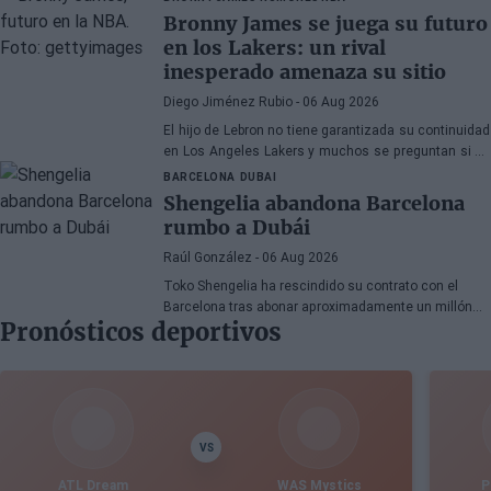
Bronny James se juega su futuro
en los Lakers: un rival
inesperado amenaza su sitio
Diego Jiménez Rubio
- 06 Aug 2026
El hijo de Lebron no tiene garantizada su continuidad
en Los Angeles Lakers y muchos se preguntan si ha
hecho méritos para seguir en la NBA.
BARCELONA
DUBAI
Shengelia abandona Barcelona
rumbo a Dubái
Raúl González
- 06 Aug 2026
Toko Shengelia ha rescindido su contrato con el
Barcelona tras abonar aproximadamente un millón
Pronósticos deportivos
de euros y se ha comprometido con el Dubái para la
temporada 2026-27. El alero georgiano completó una
única campaña azulgrana en la que disputó 78
encuentros entre competiciones europeas y
domésticas.
VS
ATL Dream
WAS Mystics
P