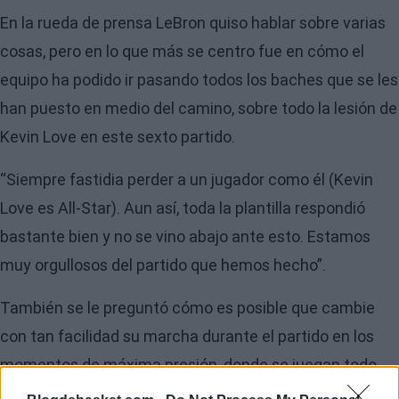
En la rueda de prensa LeBron quiso hablar sobre varias
cosas, pero en lo que más se centro fue en cómo el
equipo ha podido ir pasando todos los baches que se les
han puesto en medio del camino, sobre todo la lesión de
Kevin Love en este sexto partido.
“Siempre fastidia perder a un jugador como él (Kevin
Love es All-Star). Aun así, toda la plantilla respondió
bastante bien y no se vino abajo ante esto. Estamos
muy orgullosos del partido que hemos hecho”.
También se le preguntó cómo es posible que cambie
con tan facilidad su marcha durante el partido en los
momentos de máxima presión, donde se juegan todo.