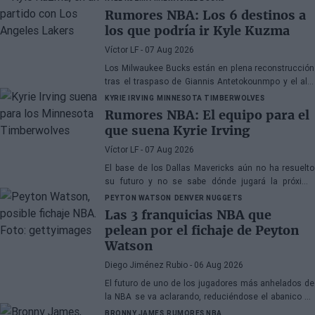
Rumores NBA: Los 6 destinos a
los que podría ir Kyle Kuzma
Víctor LF
- 07 Aug 2026
Los Milwaukee Bucks están en plena reconstrucción
tras el traspaso de Giannis Antetokounmpo y el ala-
pívot podría ser el siguiente
KYRIE IRVING
MINNESOTA TIMBERWOLVES
Rumores NBA: El equipo para el
que suena Kyrie Irving
Víctor LF
- 07 Aug 2026
El base de los Dallas Mavericks aún no ha resuelto
su futuro y no se sabe dónde jugará la próxima
temporada
PEYTON WATSON
DENVER NUGGETS
Las 3 franquicias NBA que
pelean por el fichaje de Peyton
Watson
Diego Jiménez Rubio
- 06 Aug 2026
El futuro de uno de los jugadores más anhelados de
la NBA se va aclarando, reduciéndose el abanico de
franquicias candidatas a tres.
BRONNY JAMES
RUMORES NBA