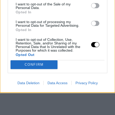
I want to opt-out of the Sale of my
ahora no le esté afectando para nada. LeBron disputó
Personal Data.
Opted In
en el último partido 46 minutos de 48 posibles. Sobre
I want to opt-out of processing my
esto, no quiso darle demasiada importancia.
Personal Data for Targeted Advertising.
Opted In
“Obviamente conseguir descansar un par de minutos
I want to opt-out of Collection, Use,
por cuarto sería genial (solo descansó 2). De todas
Retention, Sale, and/or Sharing of my
Personal Data that Is Unrelated with the
Purposes for which it was collected.
maneras, no es lo que busca el equipo (Cavaliers) en
Opted Out
estos momentos, no le conviene dejarme en el banquillo
CONFIRM
tanto tiempo y me mantienen en la pista”.
Data Deletion
Data Access
Privacy Policy