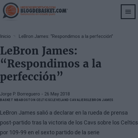
Skip
to
main
content
Breadcrumb
Inicio
LeBron James: “Respondimos a la perfección”
LeBron James:
“Respondimos a la
perfección”
Jorge P. Borreguero
- 26 May 2018
BASKET NBA
BOSTON CELTICS
CLEVELAND CAVALIERS
LEBRON JAMES
LeBron James salió a declarar en la rueda de prensa
post-partido tras la victoria de los Cavs sobre los Celtics
por 109-99 en el sexto partido de la serie