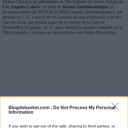
Shams Charania ha adelantado en The Athletic un nuevo fichaje de
Los Angeles Lakers
. Se trata de
Kostas Antetokounmpo
(el
hermano menor del MVP de la NBA Giannis Antetokojnmpo), que
aterriza en L.A. a través de un contrato de una temporada y de dos
vías (es decir, que podría jugar en el equipo de la Liga de
Desarrollo). El griego, de 21 años, debutó la pasada campaña en la
NBA jugando 5 minutos en dos partidos con Dallas Mavericks.
Blogdebasket.com -
Do Not Process My Personal
Information
If you wish to opt-out of the sale, sharing to third parties, or