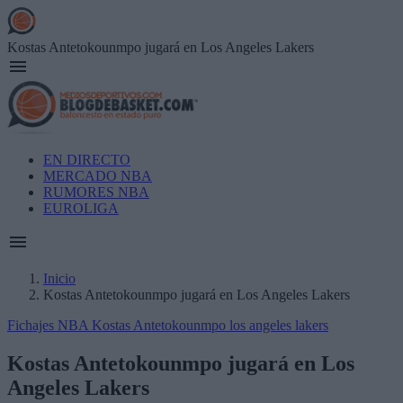
Skip
to
main
Kostas Antetokounmpo jugará en Los Angeles Lakers
content
Main
EN DIRECTO
navigation
MERCADO NBA
RUMORES NBA
EUROLIGA
Inicio
Kostas Antetokounmpo jugará en Los Angeles Lakers
Breadcrumb
Fichajes NBA
Kostas Antetokounmpo
los angeles lakers
Kostas Antetokounmpo jugará en Los
Angeles Lakers