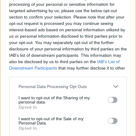
processing of your personal or sensitive information for
targeted advertising by us, please use the below opt-out
section to confirm your selection. Please note that after your
The Los Angeles Lakers have claimed Kostas
Antetokounmpo off free agency waivers, sources tell
opt-out request is processed you may continue seeing
@TheAthleticNBA
@Stadium
.
interest-based ads based on personal information utilized by
us or personal information disclosed to third parties prior to
— Shams Charania (@ShamsCharania)
July 21, 2019
your opt-out. You may separately opt-out of the further
disclosure of your personal information by third parties on the
IAB’s list of downstream participants. This information may
also be disclosed by us to third parties on the
IAB’s List of
Downstream Participants
that may further disclose it to other
third parties.
Personal Data Processing Opt Outs
I want to opt-out of the Sharing of my
personal data.
Opted In
I want to opt-out of the Sale of my
Personal Data.
Opted In