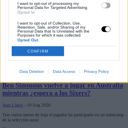
I want to opt-out of processing my
Personal Data for Targeted Advertising.
Opted In
I want to opt-out of Collection, Use,
Retention, Sale, and/or Sharing of my
Personal Data that Is Unrelated with the
Purposes for which it was collected.
Opted Out
CONFIRM
Últimos artículos
Data Deletion
Data Access
Privacy Policy
Ben Simmons
philadelphia 76ers
Ben Simmons vuelve a jugar en Australia
mientras ¿espera a los Sixers?
Juan López
- 10 Aug 2026
Tras varios meses de baja el jugador ha participado en un minicamp
de la selección aussi