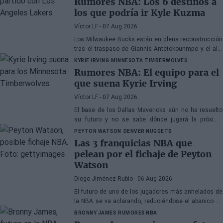
Rumores NBA: Los 6 destinos a
los que podría ir Kyle Kuzma
Víctor LF
- 07 Aug 2026
Los Milwaukee Bucks están en plena reconstrucción
tras el traspaso de Giannis Antetokounmpo y el ala-
pívot podría ser el siguiente
KYRIE IRVING
MINNESOTA TIMBERWOLVES
Rumores NBA: El equipo para el
que suena Kyrie Irving
Víctor LF
- 07 Aug 2026
El base de los Dallas Mavericks aún no ha resuelto
su futuro y no se sabe dónde jugará la próxima
temporada
PEYTON WATSON
DENVER NUGGETS
Las 3 franquicias NBA que
pelean por el fichaje de Peyton
Watson
Diego Jiménez Rubio
- 06 Aug 2026
El futuro de uno de los jugadores más anhelados de
la NBA se va aclarando, reduciéndose el abanico de
franquicias candidatas a tres.
BRONNY JAMES
RUMORES NBA