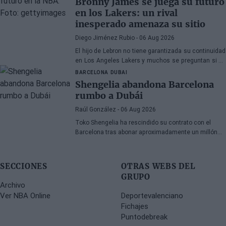
Bronny James se juega su futuro
en los Lakers: un rival
inesperado amenaza su sitio
Diego Jiménez Rubio
- 06 Aug 2026
El hijo de Lebron no tiene garantizada su continuidad
en Los Angeles Lakers y muchos se preguntan si ha
hecho méritos para seguir en la NBA.
BARCELONA
DUBAI
Shengelia abandona Barcelona
rumbo a Dubái
Raúl González
- 06 Aug 2026
Toko Shengelia ha rescindido su contrato con el
Barcelona tras abonar aproximadamente un millón
de euros y se ha comprometido con el Dubái para la
temporada 2026-27. El alero georgiano completó una
única campaña azulgrana en la que disputó 78
SECCIONES
OTRAS WEBS DEL
encuentros entre competiciones europeas y
GRUPO
domésticas.
Archivo
Ver NBA Online
Deportevalenciano
Fichajes
Puntodebreak