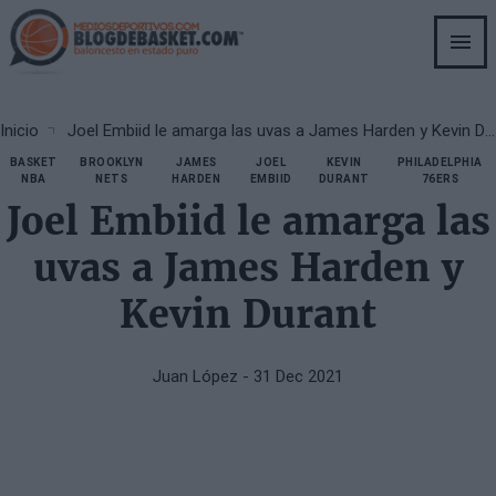
Skip
to
main
content
Breadcrumb
Inicio
Joel Embiid le amarga las uvas a James Harden y Kevin Durant
BASKET
BROOKLYN
JAMES
JOEL
KEVIN
PHILADELPHIA
NBA
NETS
HARDEN
EMBIID
DURANT
76ERS
Joel Embiid le amarga las
uvas a James Harden y
Kevin Durant
Juan López
- 31 Dec 2021