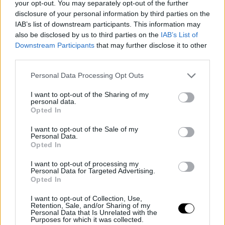
your opt-out. You may separately opt-out of the further
disclosure of your personal information by third parties on the
IAB’s list of downstream participants. This information may
also be disclosed by us to third parties on the
IAB’s List of
Downstream Participants
that may further disclose it to other
ending 2021 on a high note!
third parties.
Personal Data Processing Opt Outs
--Game Highlights vs. Brooklyn Nets | 12.30.21
I want to opt-out of the Sharing of my
pic.twitter.com/N6ZzxZ0BSF
personal data.
Opted In
— Philadelphia 76ers (@sixers)
December 31, 2021
I want to opt-out of the Sale of my
Personal Data.
Opted In
I want to opt-out of processing my
Personal Data for Targeted Advertising.
Opted In
I want to opt-out of Collection, Use,
Retention, Sale, and/or Sharing of my
Personal Data that Is Unrelated with the
Purposes for which it was collected.