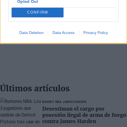
Opted Out
CONFIRM
Data Deletion
Data Access
Privacy Policy
Últimos artículos
BASKET NBA
JAMES HARDEN
Desestiman el cargo por
posesión ilegal de arma de fuego
contra James Harden