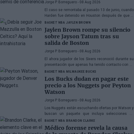
Jorge P. Borreguero
- 08 Aug 2026
El caso se remontaba al pasado 13 de junio, cuando
Harden fue detenido en Houston después de que la
policía encontrara una pistola en su vehículo
BASKET NBA
JAYLEN BROWN
Jaylen Brown rompe su silencio
sobre Jayson Tatum tras su
salida de Boston
Jorge P. Borreguero
- 08 Aug 2026
El ahora jugador de los Sixers reconoció durante su
presentación que apenas ha tenido contacto con su
antiguo compañero
BASKET NBA
MILWAUKEE BUCKS
Los Bucks dudan en pagar este
precio a los Nuggets por Peyton
Watson
Jorge P. Borreguero
- 08 Aug 2026
Los Nuggets están escuchando ofertas por Watson y
buscan un paquete que incluya selecciones de
primera ronda, jóvenes talentos o una combinación
BASKET NBA
BRANDON CLARKE
de ambos
Médico forense revela la causa