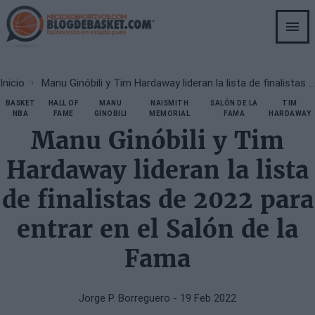
Skip
to
main
content
Breadcrumb
Inicio
Manu Ginóbili y Tim Hardaway lideran la lista de finalistas de 2022 para entrar en el Salón de la Fama
BASKET
HALL OF
MANU
NAISMITH
SALÓN DE LA
TIM
NBA
FAME
GINOBILI
MEMORIAL
FAMA
HARDAWAY
Manu Ginóbili y Tim
Hardaway lideran la lista
de finalistas de 2022 para
entrar en el Salón de la
Fama
Jorge P. Borreguero
- 19 Feb 2022