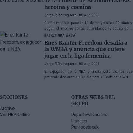
de la muerte de Brandon Clarke:
heroína y cocaína
Jorge P. Borreguero
- 08 Aug 2026
Clarke murió el pasado 11 de mayo a los 29 años y,
según el informe de las autoridades, la causa de la
muerte fueron los efectos de la heroína y la cocaína
BASKET NBA
WNBA
Enes Kanter Freedom desafía a
la WNBA y anuncia que quiere
jugar en la liga femenina
Jorge P. Borreguero
- 08 Aug 2026
El exjugador de la NBA anunció este viernes que
pretende declararse elegible para el Draft de la WNBA
de 2027
SECCIONES
OTRAS WEBS DEL
GRUPO
Archivo
Ver NBA Online
Deportevalenciano
Fichajes
Puntodebreak