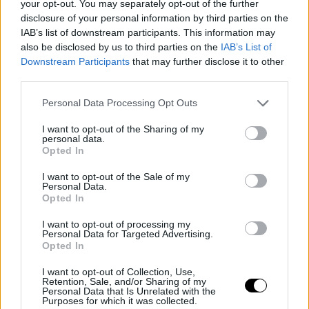
your opt-out. You may separately opt-out of the further
disclosure of your personal information by third parties on the
IAB’s list of downstream participants. This information may
LIVE: Naismith Memorial Basketball Hall of Fame Class
also be disclosed by us to third parties on the
IAB’s List of
of 2022 Finalists Announcement
Downstream Participants
that may further disclose it to other
third parties.
https://t.co/5ai2Qjs3mj
Personal Data Processing Opt Outs
— NBA (@NBA)
February 18, 2022
I want to opt-out of the Sharing of my
personal data.
Opted In
I want to opt-out of the Sale of my
Personal Data.
Opted In
I want to opt-out of processing my
Personal Data for Targeted Advertising.
Opted In
I want to opt-out of Collection, Use,
Retention, Sale, and/or Sharing of my
Personal Data that Is Unrelated with the
Purposes for which it was collected.