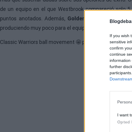
de un equipo en el que Westbrook compareció solo 5 
puntos anotados. Además,
Golden State Warriors
ta
Blogdeba
produciendo muy poco para el equipo.
If you wish 
Classic Warriors ball movement 🤩
pic.twitter.com/zW
sensitive in
confirm you
continue se
information 
further disc
participants
Downstream 
Persona
I want t
Opted 