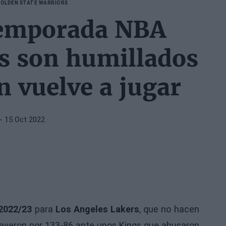
OLDEN STATE WARRIORS
temporada NBA
s son humillados
 vuelve a jugar
- 15 Oct 2022
2022/23
para
Los Angeles Lakers
, que no hacen
Cayeron por 133-86 ante unos Kings que abusaron