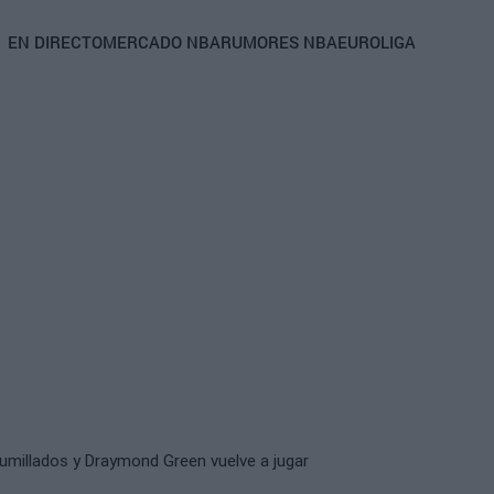
Main
EN DIRECTO
MERCADO NBA
RUMORES NBA
EUROLIGA
navigation
millados y Draymond Green vuelve a jugar