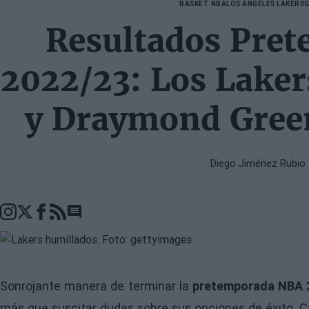
BASKET NBA
LOS ANGELES LAKERS
G
Resultados Pre
2022/23: Los Laker
y Draymond Green
Diego Jiménez Rubio
Go to comments seciton
Sonrojante manera de terminar la
pretemporada NBA 
más que suscitar dudas sobre sus opciones de éxito. 