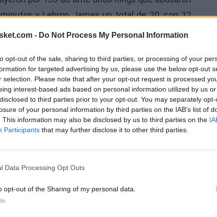
minutos y Lebron James un total de 20, con 12
mbién cayó, por 112-119, con Draymond Green
sket.com -
Do Not Process My Personal Information
to opt-out of the sale, sharing to third parties, or processing of your per
MwlTSXcS
formation for targeted advertising by us, please use the below opt-out s
Ú
r selection. Please note that after your opt-out request is processed y
eing interest-based ads based on personal information utilized by us or
disclosed to third parties prior to your opt-out. You may separately opt-
losure of your personal information by third parties on the IAB’s list of
. This information may also be disclosed by us to third parties on the
IA
Participants
that may further disclose it to other third parties.
l Data Processing Opt Outs
o opt-out of the Sharing of my personal data.
In