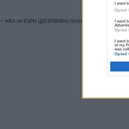
I want t
Opted 
— NBA on ESPN (@ESPNNBA)
October 15, 2022
I want 
Advertis
Opted 
I want t
of my P
was col
Opted 