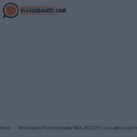
Skip
to
main
content
Breadcrumb
Inicio
Resultados Pretemporada NBA 2022/23: Los Lakers son hu