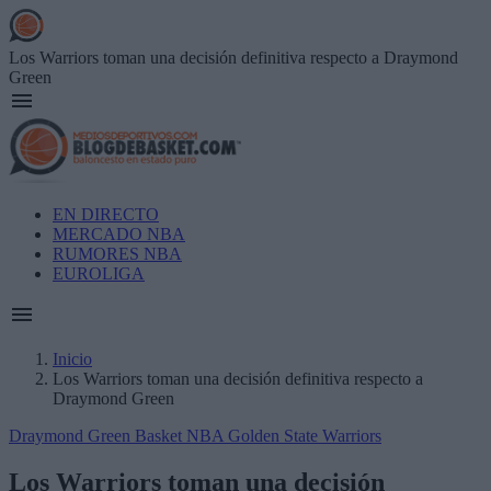
Skip
to
main
Los Warriors toman una decisión definitiva respecto a Draymond
content
Green
Main
EN DIRECTO
navigation
MERCADO NBA
RUMORES NBA
EUROLIGA
Inicio
Los Warriors toman una decisión definitiva respecto a
Breadcrumb
Draymond Green
Draymond Green
Basket NBA
Golden State Warriors
Los Warriors toman una decisión