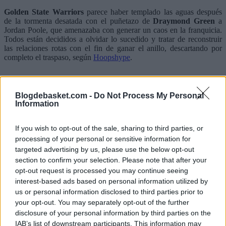
Golden State Warriors
parece haber templado las aguas después
de la tormenta desatada con el puñetazo de
Draymond Green
a
Jordan Poole, que amenazaba con generar un caos en la franquicia.
Todos están decididos a olvidar lo sucedido y tratar de reconstruir
las relaciones rotas con el fin de ganar el anillo, descartando por
completo el traspaso, según
Hoopshype
.
Blogdebasket.com -
Do Not Process My Personal
Information
If you wish to opt-out of the sale, sharing to third parties, or
processing of your personal or sensitive information for
targeted advertising by us, please use the below opt-out
section to confirm your selection. Please note that after your
opt-out request is processed you may continue seeing
interest-based ads based on personal information utilized by
us or personal information disclosed to third parties prior to
your opt-out. You may separately opt-out of the further
disclosure of your personal information by third parties on the
IAB’s list of downstream participants. This information may