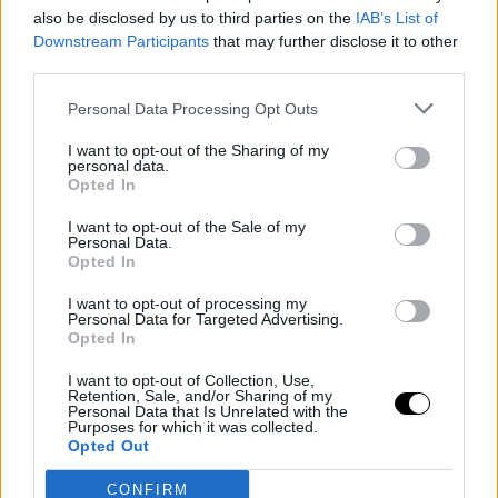
also be disclosed by us to third parties on the
IAB’s List of
Downstream Participants
that may further disclose it to other
third parties.
Personal Data Processing Opt Outs
I want to opt-out of the Sharing of my
personal data.
Opted In
Últimos artículos
I want to opt-out of the Sale of my
Personal Data.
Opted In
Basket NBA
Jaylen Brown
I want to opt-out of processing my
Personal Data for Targeted Advertising.
Jaylen Brown rompe su silencio sobre
Opted In
Jayson Tatum tras su salida de Boston
I want to opt-out of Collection, Use,
Retention, Sale, and/or Sharing of my
Jorge P. Borreguero
- 08 Aug 2026
Personal Data that Is Unrelated with the
Purposes for which it was collected.
Opted Out
El ahora jugador de los Sixers reconoció durante su presentación
que apenas ha tenido contacto con su antiguo compañero
CONFIRM