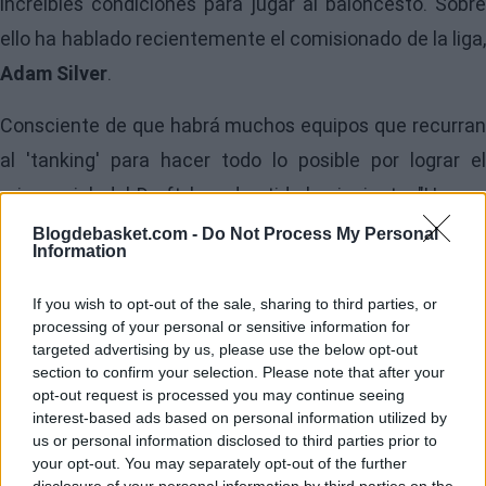
increíbles condiciones para jugar al baloncesto. Sobre
ello ha hablado recientemente el comisionado de la liga,
Adam Silver
.
Consciente de que habrá muchos equipos que recurran
al 'tanking' para hacer todo lo posible por lograr el
primer pick del Draft, ha advertido lo siguiente: "Hemos
avisado a los equipos. Vamos a estar especialmente
Blogdebasket.com -
Do Not Process My Personal
Information
atentos a esta situación este curso".
If you wish to opt-out of the sale, sharing to third parties, or
processing of your personal or sensitive information for
targeted advertising by us, please use the below opt-out
section to confirm your selection. Please note that after your
opt-out request is processed you may continue seeing
interest-based ads based on personal information utilized by
us or personal information disclosed to third parties prior to
your opt-out. You may separately opt-out of the further
disclosure of your personal information by third parties on the