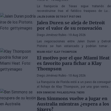
La franquicia de Texas sigue tratando de
reconstruirse tras el fatídico traspaso de Luka
Doncic y la adquisición de Cooper Flagg con el
JALEN DUREN
DETROIT PISTONS
número uno del Draft
Jalen Duren se aleja de Detroit
por el valor de su renovación
Diego Jiménez Rubio
- 10 Aug 2026
Las negociaciones entre Jalen Duren y Detroit
Pistons se han estancado y podrían tomarse
decisiones drásticas próximamente.
MIAMI HEAT
KLAY THOMPSON
El motivo por el que Miami Heat
es favorito para fichar a Klay
Thompson
Diego Jiménez Rubio
- 10 Aug 2026
La franquicia de Florida está a un paso de conseguir
el fichaje de Klay Thompson, por una gran ventaja
competitiva en la puja por él respecto a los Lakers.
BEN SIMMONS
PHILADELPHIA 76ERS
Ben Simmons vuelve a jugar en
Australia mientras ¿espera a los
Sixers?