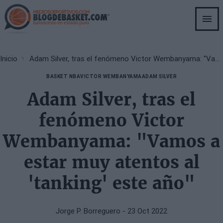
Skip
to
main
content
Breadcrumb
Inicio
Adam Silver, tras el fenómeno Victor Wembanyama: "Vamos a estar muy atentos al 'tanking' este año"
BASKET NBA
VICTOR WEMBANYAMA
ADAM SILVER
Adam Silver, tras el
fenómeno Victor
Wembanyama: "Vamos a
estar muy atentos al
'tanking' este año"
Jorge P. Borreguero
- 23 Oct 2022