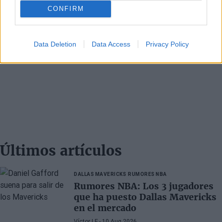
CONFIRM
Data Deletion
Data Access
Privacy Policy
Últimos artículos
DALLAS MAVERICKS
RUMORES NBA
Rumores NBA: Los 3 jugadores
que ha puesto Dallas Mavericks
en el mercado
Víctor LF
- 10 Aug 2026