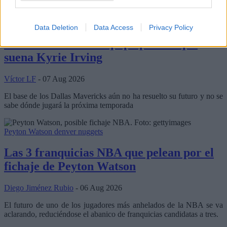
Kyrie Irving
Minnesota Timberwolves
Data Deletion
Data Access
Privacy Policy
Rumores NBA: El equipo para el que
suena Kyrie Irving
Víctor LF
- 07 Aug 2026
El base de los Dallas Mavericks aún no ha resuelto su futuro y no se
sabe dónde jugará la próxima temporada
Peyton Watson
denver nuggets
Las 3 franquicias NBA que pelean por el
fichaje de Peyton Watson
Diego Jiménez Rubio
- 06 Aug 2026
El futuro de uno de los jugadores más anhelados de la NBA se va
aclarando, reduciéndose el abanico de franquicias candidatas a tres.