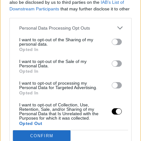
also be disclosed by us to third parties on the
IAB’s List of
Downstream Participants
that may further disclose it to other
third parties.
Personal Data Processing Opt Outs
I want to opt-out of the Sharing of my
personal data.
Opted In
I want to opt-out of the Sale of my
Personal Data.
Opted In
Últimos artículos
I want to opt-out of processing my
kyle kuzma
milwaukee bucks
Personal Data for Targeted Advertising.
Opted In
Rumores NBA: Los 6 destinos a los que
I want to opt-out of Collection, Use,
podría ir Kyle Kuzma
Retention, Sale, and/or Sharing of my
Personal Data that Is Unrelated with the
Purposes for which it was collected.
Víctor LF
- 07 Aug 2026
Opted Out
Los Milwaukee Bucks están en plena reconstrucción tras el traspaso
CONFIRM
de Giannis Antetokounmpo y el ala-pívot podría ser el siguiente