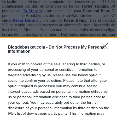
Grizzlies
con victoria del conjunto de Tennessee por 134-124.
Exhibiciones del dúo de exteriores de los de
Taylor Jenkins
, 38
puntos para
Ja Morant
y misma cantidad para
Desmond Bane
. Y
por el lado de Brooklyn, las dos superestrellas estuvieron al nivel, 37
clavó
Kevin Durant
y los mismos
Kyrie Irving
. Tras el partido,
KD ha tenido unas declaraciones de admiración hacia la estrella de
los Grizz, Ja Morant: "Es el tipo más comercializable de nuestra liga,
la cara de nuestra liga en el futuro. Hay tantos niños que se inspiran
en lo que hace.".
Blogdebasket.com -
Do Not Process My Personal
Information
If you wish to opt-out of the sale, sharing to third parties, or
processing of your personal or sensitive information for
targeted advertising by us, please use the below opt-out
section to confirm your selection. Please note that after your
opt-out request is processed you may continue seeing
interest-based ads based on personal information utilized by
us or personal information disclosed to third parties prior to
your opt-out. You may separately opt-out of the further
disclosure of your personal information by third parties on the
IAB’s list of downstream participants. This information may