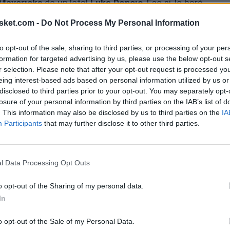
Mavericks
de un letal
Luka Doncic
. Eso sí, lo hará
sket.com -
Do Not Process My Personal Information
 este curso en la visita de
Los Angeles Lakers
a
to opt-out of the sale, sharing to third parties, or processing of your per
formation for targeted advertising by us, please use the below opt-out s
r selection. Please note that after your opt-out request is processed y
Ú
eing interest-based ads based on personal information utilized by us or
disclosed to third parties prior to your opt-out. You may separately opt-
losure of your personal information by third parties on the IAB’s list of
. This information may also be disclosed by us to third parties on the
IA
Participants
that may further disclose it to other third parties.
l Data Processing Opt Outs
o opt-out of the Sharing of my personal data.
In
o opt-out of the Sale of my Personal Data.