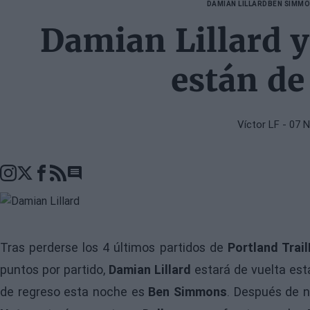
DAMIAN LILLARD
BEN SIMM
Damian Lillard 
están de
Víctor LF
- 07 
Go to comments seciton
Tras perderse los 4 últimos partidos de
Portland Trai
puntos por partido,
Damian Lillard
estará de vuelta es
de regreso esta noche es
Ben Simmons
. Después de n