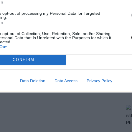
In
to opt-out of processing my Personal Data for Targeted
ing.
In
o opt-out of Collection, Use, Retention, Sale, and/or Sharing
ersonal Data that Is Unrelated with the Purposes for which it
lected.
Out
CONFIRM
Data Deletion
Data Access
Privacy Policy