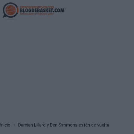
Skip
to
main
content
Breadcrumb
Inicio
Damian Lillard y Ben Simmons están de vuelta