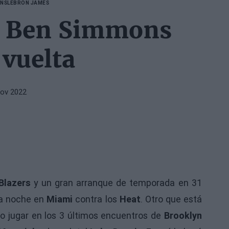
ONS
LEBRON JAMES
y Ben Simmons
 vuelta
Nov 2022
lBlazers
y un gran arranque de temporada en 31
ta noche en
Miami
contra los
Heat
. Otro que está
o jugar en los 3 últimos encuentros de
Brooklyn