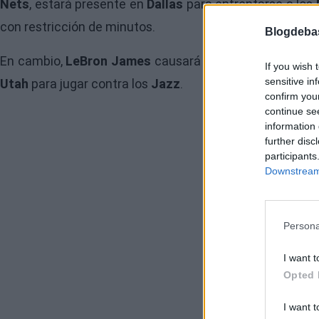
Nets
, estará presente en
Dallas
para enfrentarse a los
con restricción de minutos.
Blogdeba
En cambio,
LeBron James
causará baja por primera vez
If you wish 
sensitive in
Utah
para jugar contra los
Jazz
.
confirm you
continue se
information 
further disc
participants
Downstream 
Persona
I want t
Opted 
I want t