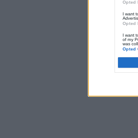
Opted 
I want 
Advertis
Opted 
I want t
of my P
was col
Opted 