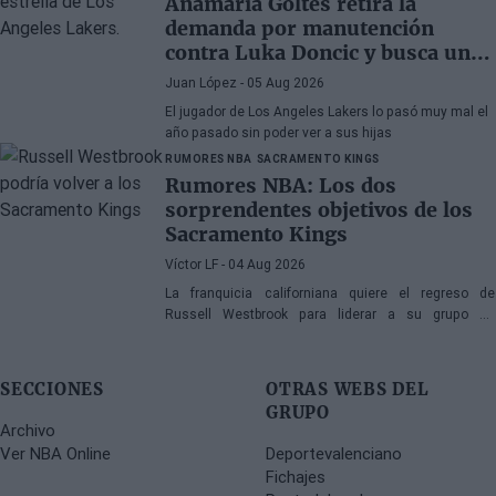
Anamaria Goltes retira la
demanda por manutención
contra Luka Doncic y busca un
acuerdo amistoso
Juan López
- 05 Aug 2026
El jugador de Los Angeles Lakers lo pasó muy mal el
año pasado sin poder ver a sus hijas
RUMORES NBA
SACRAMENTO KINGS
Rumores NBA: Los dos
sorprendentes objetivos de los
Sacramento Kings
Víctor LF
- 04 Aug 2026
La franquicia californiana quiere el regreso de
Russell Westbrook para liderar a su grupo de
jóvenes, mientras que también suena Victor Oladipo
SECCIONES
OTRAS WEBS DEL
GRUPO
Archivo
Ver NBA Online
Deportevalenciano
Fichajes