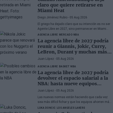
claro que quiere retirarse en
Miami Heat
Diego Jiménez Rubio
- 05 Aug 2026
El griego ha dejado claro que su intención es no ser
Agente Libre en 2027, sino permanecer en Miami
Heat hasta el final de sus días en la NBA.
AGENCIA LIBRE
MERCADO NBA
La agencia libre de 2027 podría
reunir a Giannis, Jokic, Curry,
LeBron, Durant y muchas más
superestrellas
Juan López
- 05 Aug 2026
AGENCIA LIBRE
BASKET NBA
La agencia libre de 2027 podría
devolver el espacio salarial a la
NBA: hasta nueve equipos
tendrían margen
Juan López
- 05 Aug 2026
Las nuevas normas están haciendo que cada vez
sea más difícil fichar y que los equipos ahorren más
que nunca
LUKA DONCIC
LOS ANGELES LAKERS