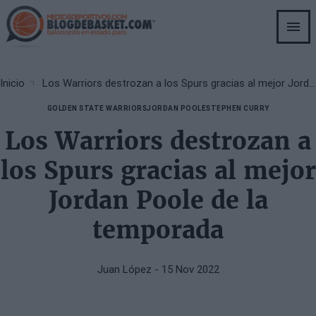
Skip
to
main
content
Breadcrumb
Inicio
Los Warriors destrozan a los Spurs gracias al mejor Jordan Poole de la temporada
GOLDEN STATE WARRIORS
JORDAN POOLE
STEPHEN CURRY
Los Warriors destrozan a
los Spurs gracias al mejor
Jordan Poole de la
temporada
Juan López
- 15 Nov 2022