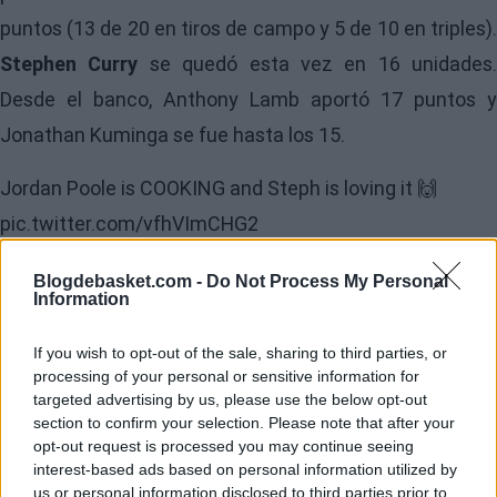
puntos (13 de 20 en tiros de campo y 5 de 10 en triples).
Stephen Curry
se quedó esta vez en 16 unidades.
Desde el banco, Anthony Lamb aportó 17 puntos y
Jonathan Kuminga se fue hasta los 15.
Jordan Poole is COOKING and Steph is loving it 🙌
pic.twitter.com/vfhVImCHG2
Blogdebasket.com -
Do Not Process My Personal
Information
If you wish to opt-out of the sale, sharing to third parties, or
processing of your personal or sensitive information for
targeted advertising by us, please use the below opt-out
section to confirm your selection. Please note that after your
opt-out request is processed you may continue seeing
interest-based ads based on personal information utilized by
us or personal information disclosed to third parties prior to