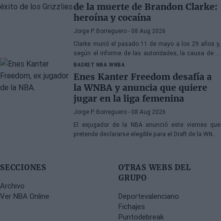
de la muerte de Brandon Clarke:
heroína y cocaína
Jorge P. Borreguero
- 08 Aug 2026
Clarke murió el pasado 11 de mayo a los 29 años y,
según el informe de las autoridades, la causa de la
muerte fueron los efectos de la heroína y la cocaína
BASKET NBA
WNBA
Enes Kanter Freedom desafía a
la WNBA y anuncia que quiere
jugar en la liga femenina
Jorge P. Borreguero
- 08 Aug 2026
El exjugador de la NBA anunció este viernes que
pretende declararse elegible para el Draft de la WNBA
de 2027
SECCIONES
OTRAS WEBS DEL
GRUPO
Archivo
Ver NBA Online
Deportevalenciano
Fichajes
Puntodebreak