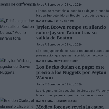
Jorge P. Borreguero
- 08 Aug 2026
El caso se remontaba al pasado 13 de junio, cuando
Harden fue detenido en Houston después de que la
policía encontrara una pistola en su vehículo
BASKET NBA
JAYLEN BROWN
Jaylen Brown rompe su silencio
sobre Jayson Tatum tras su
salida de Boston
Jorge P. Borreguero
- 08 Aug 2026
El ahora jugador de los Sixers reconoció durante su
presentación que apenas ha tenido contacto con su
antiguo compañero
BASKET NBA
MILWAUKEE BUCKS
Los Bucks dudan en pagar este
precio a los Nuggets por Peyton
Watson
Jorge P. Borreguero
- 08 Aug 2026
Los Nuggets están escuchando ofertas por Watson y
buscan un paquete que incluya selecciones de
primera ronda, jóvenes talentos o una combinación
BASKET NBA
BRANDON CLARKE
de ambos
Médico forense revela la causa