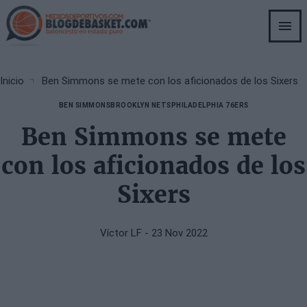
Skip
to
main
content
Breadcrumb
Inicio
Ben Simmons se mete con los aficionados de los Sixers
BEN SIMMONS
BROOKLYN NETS
PHILADELPHIA 76ERS
Ben Simmons se mete
con los aficionados de los
Sixers
Víctor LF
- 23 Nov 2022