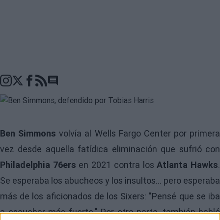
Go to comments seciton
Ben Simmons
volvía al Wells Fargo Center por primera
vez desde aquella fatídica eliminación que sufrió con
Philadelphia 76ers
en 2021 contra los
Atlanta Hawks
Se esperaba los abucheos y los insultos... pero esperaba
más de los aficionados de los Sixers: "Pensé que se iba
a escuchar más fuerte." Por otra parte, también habló