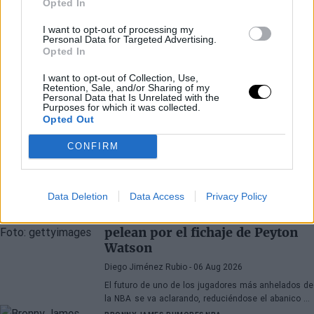
Opted In
I want to opt-out of processing my
Personal Data for Targeted Advertising.
Opted In
I want to opt-out of Collection, Use,
Retention, Sale, and/or Sharing of my
Personal Data that Is Unrelated with the
Purposes for which it was collected.
Opted Out
CONFIRM
Últimos artículos
Data Deletion
Data Access
Privacy Policy
PEYTON WATSON
DENVER NUGGETS
Las 3 franquicias NBA que
pelean por el fichaje de Peyton
Watson
Diego Jiménez Rubio
- 06 Aug 2026
El futuro de uno de los jugadores más anhelados de
la NBA se va aclarando, reduciéndose el abanico de
franquicias candidatas a tres.