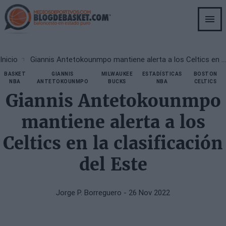
Skip
to
main
content
Breadcrumb
Inicio
Giannis Antetokounmpo mantiene alerta a los Celtics en la clasificación del Este
BASKET
GIANNIS
MILWAUKEE
ESTADÍSTICAS
BOSTON
NBA
ANTETOKOUNMPO
BUCKS
NBA
CELTICS
Giannis Antetokounmpo
mantiene alerta a los
Celtics en la clasificación
del Este
Jorge P. Borreguero
- 26 Nov 2022