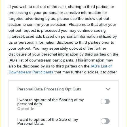
nueve rebotes y seis asistencias. El griego es el jugador
If you wish to opt-out of the sale, sharing to third parties, or
processing of your personal or sensitive information for
con más partidos de 35-5-5 de toda la NBA, solo por
targeted advertising by us, please use the below opt-out
section to confirm your selection. Please note that after your
detrás de Luka Doncic.
opt-out request is processed you may continue seeing
interest-based ads based on personal information utilized by
us or personal information disclosed to third parties prior to
your opt-out. You may separately opt-out of the further
disclosure of your personal information by third parties on the
IAB’s list of downstream participants. This information may
also be disclosed by us to third parties on the
IAB’s List of
Downstream Participants
that may further disclose it to other
third parties.
Personal Data Processing Opt Outs
I want to opt-out of the Sharing of my
personal data.
Opted In
I want to opt-out of the Sale of my
Personal Data.