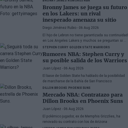
BRONNY JAMES
RUMORES NBA
Bronny James se juega su futuro
en los Lakers: un rival
inesperado amenaza su sitio
Diego Jiménez Rubio
- 06 Aug 2026
El hijo de Lebron no tiene garantizada su continuidad
en Los Angeles Lakers y muchos se preguntan si ha
hecho méritos para seguir en la NBA.
STEPHEN CURRY
GOLDEN STATE WARRIORS
Rumores NBA: Stephen Curry y
su posible salida de los Warriors
Juan López
- 06 Aug 2026
El base de Golden State ha hablado de la posibilidad
de marcharse de la Bahía de San Francisco
DILLON BROOKS
PHOENIX SUNS
Mercado NBA: Contratazo para
Dillon Brooks en Phoenix Suns
Juan López
- 06 Aug 2026
El polémico jugador, ex de Memphis Grizzlies, ha
renovado su contrato con los de Arizona