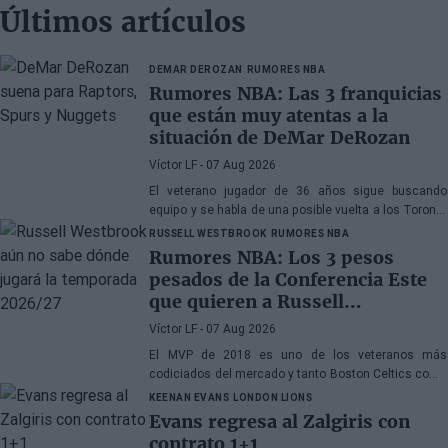
Últimos artículos
DEMAR DEROZAN
RUMORES NBA
Rumores NBA: Las 3 franquicias
que están muy atentas a la
situación de DeMar DeRozan
Víctor LF
- 07 Aug 2026
El veterano jugador de 36 años sigue buscando
equipo y se habla de una posible vuelta a los Toronto
Raptors o San Antonio Spurs, mientras Denver
RUSSELL WESTBROOK
RUMORES NBA
Nuggets también forma parte de la ecuación
Rumores NBA: Los 3 pesos
pesados de la Conferencia Este
que quieren a Russell
Westbrook
Víctor LF
- 07 Aug 2026
El MVP de 2018 es uno de los veteranos más
codiciados del mercado y tanto Boston Celtics como
Cleveland Cavaliers y Detroit Pistons estarían
KEENAN EVANS
LONDON LIONS
interesados en hacerse con sus servicios
Evans regresa al Zalgiris con
contrato 1+1