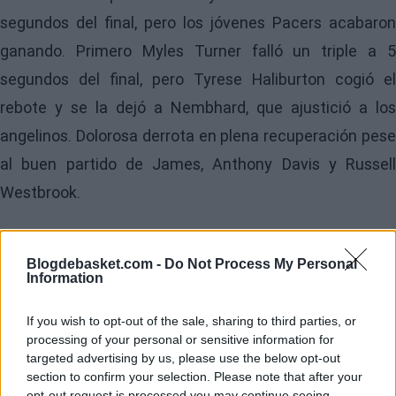
segundos del final, pero los jóvenes Pacers acabaron
ganando. Primero Myles Turner falló un triple a 5
segundos del final, pero Tyrese Haliburton cogió el
rebote y se la dejó a Nembhard, que ajustició a los
angelinos. Dolorosa derrota en plena recuperación pese
al buen partido de James, Anthony Davis y Russell
Westbrook.
ABSOLUTE CHAOS ANDREW NEMBHARD WINS IT AT
THE DEATH
https://t.co/YK7M0kBlx8
Blogdebasket.com -
Do Not Process My Personal
Information
pic.twitter.com/avobLn9z4X
If you wish to opt-out of the sale, sharing to third parties, or
processing of your personal or sensitive information for
targeted advertising by us, please use the below opt-out
section to confirm your selection. Please note that after your
opt-out request is processed you may continue seeing