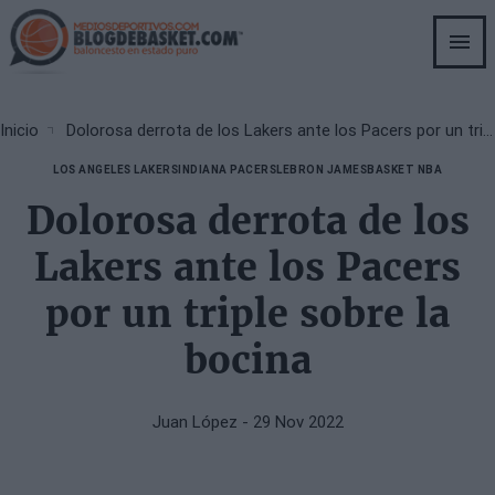
Skip
to
main
content
Breadcrumb
Inicio
Dolorosa derrota de los Lakers ante los Pacers por un triple sobre la bocina
LOS ANGELES LAKERS
INDIANA PACERS
LEBRON JAMES
BASKET NBA
Dolorosa derrota de los
Lakers ante los Pacers
por un triple sobre la
bocina
Juan López
- 29 Nov 2022