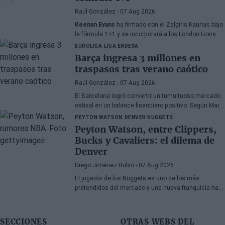
Raúl González
- 07 Aug 2026
Keenan Evans
ha firmado con el Zalgiris Kaunas bajo
la fórmula 1+1 y se incorporará a los London Lions en
calidad de cedido durante la temporada 2026/27. El
EUROLIGA
LIGA ENDESA
base estadounidense continúa su proceso de
Barça ingresa 3 millones en
recuperación tras las lesiones sufridas en los
traspasos tras verano caótico
últimos meses.
Raúl González
- 07 Aug 2026
El Barcelona logró convertir un tumultuoso mercado
estival en un balance financiero positivo. Según Marc
Mundet, la sección azulgrana ingresó cerca de tres
PEYTON WATSON
DENVER NUGGETS
millones de euros procedentes de salidas de
Peyton Watson, entre Clippers,
jugadores, a pesar de un proceso de transferencias
Bucks y Cavaliers: el dilema de
marcado por la incertidumbre y los cambios de
Denver
última hora.
Diego Jiménez Rubio
- 07 Aug 2026
El jugador de los Nuggets es uno de los más
pretendidos del mercado y una nueva franquicia ha
entrado en la puja.
SECCIONES
OTRAS WEBS DEL