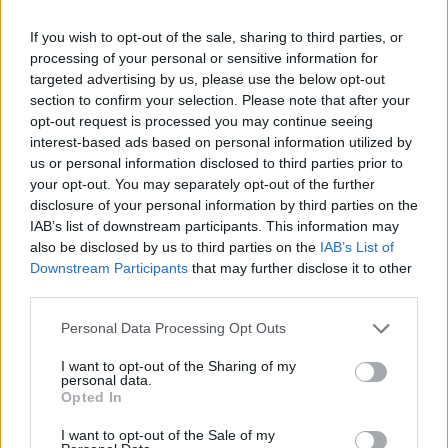
la vez muy vulnerables cuando tienen que jugar lejos de
If you wish to opt-out of the sale, sharing to third parties, or
La Bahía. Las
Estadísticas NBA
señalan que l
processing of your personal or sensitive information for
franquicia de San Francisco es la segunda con menos
targeted advertising by us, please use the below opt-out
section to confirm your selection. Please note that after your
victorias fuera de casa de toda la liga.
opt-out request is processed you may continue seeing
interest-based ads based on personal information utilized by
us or personal information disclosed to third parties prior to
your opt-out. You may separately opt-out of the further
disclosure of your personal information by third parties on the
IAB’s list of downstream participants. This information may
also be disclosed by us to third parties on the
IAB’s List of
Downstream Participants
that may further disclose it to other
third parties.
Personal Data Processing Opt Outs
I want to opt-out of the Sharing of my
personal data.
Opted In
I want to opt-out of the Sale of my