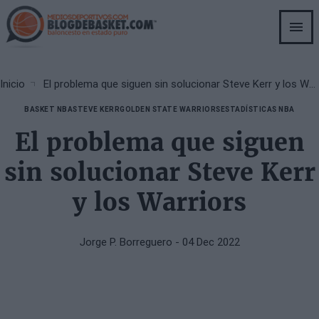
Skip
to
main
content
Breadcrumb
Inicio
El problema que siguen sin solucionar Steve Kerr y los Warriors
BASKET NBA
STEVE KERR
GOLDEN STATE WARRIORS
ESTADÍSTICAS NBA
El problema que siguen
sin solucionar Steve Kerr
y los Warriors
Jorge P. Borreguero
- 04 Dec 2022