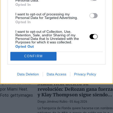
Personal Data.
Opted In
I want to opt-out of processing my
Personal Data for Targeted Advertising.
Opted In
I want to opt-out of Collection, Use,
Retention, Sale, and/or Sharing of my
Personal Data that Is Unrelated with the
Purposes for which it was collected.
Opted Out
CONFIRM
Últimos artículos
Data Deletion
Data Access
Privacy Policy
RUMORES NBA
NBA
Miami Heat acelera su
revolución: DeRozan gana fuerza
y Klay Thompson sigue siendo
el gran objetivo
Diego Jiménez Rubio
- 05 Aug 2026
La franquicia de Florida quiere hacerse con nombres
rutilantes de la NBA a precio de saldo por lo que