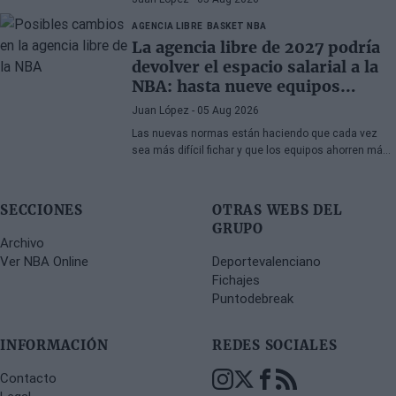
AGENCIA LIBRE
BASKET NBA
La agencia libre de 2027 podría
devolver el espacio salarial a la
NBA: hasta nueve equipos
tendrían margen
Juan López
- 05 Aug 2026
Las nuevas normas están haciendo que cada vez
sea más difícil fichar y que los equipos ahorren más
que nunca
SECCIONES
OTRAS WEBS DEL
GRUPO
Archivo
Ver NBA Online
Deportevalenciano
Fichajes
Puntodebreak
INFORMACIÓN
REDES SOCIALES
Contacto