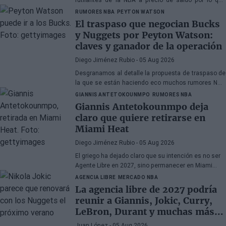
busca veteranos. DeRozan está muy cerca de fichar.
RUMORES NBA
PEYTON WATSON
El traspaso que negocian Bucks
y Nuggets por Peyton Watson:
claves y ganador de la operación
Diego Jiménez Rubio
- 05 Aug 2026
Desgranamos al detalle la propuesta de traspaso de
la que se están haciendo eco muchos rumores NBA
sobre Watson.
GIANNIS ANTETOKOUNMPO
RUMORES NBA
Giannis Antetokounmpo deja
claro que quiere retirarse en
Miami Heat
Diego Jiménez Rubio
- 05 Aug 2026
El griego ha dejado claro que su intención es no ser
Agente Libre en 2027, sino permanecer en Miami
Heat hasta el final de sus días en la NBA.
AGENCIA LIBRE
MERCADO NBA
La agencia libre de 2027 podría
reunir a Giannis, Jokic, Curry,
LeBron, Durant y muchas más
superestrellas
Juan López
- 05 Aug 2026