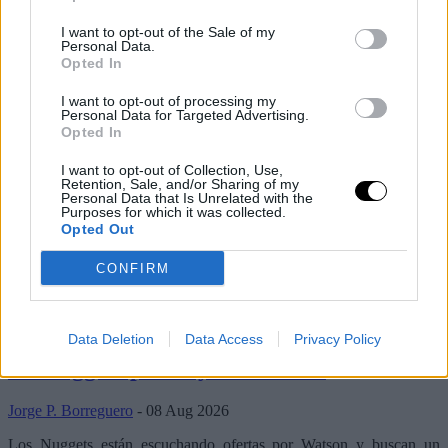
I want to opt-out of the Sale of my
Personal Data.
Opted In
I want to opt-out of processing my
Personal Data for Targeted Advertising.
Opted In
I want to opt-out of Collection, Use,
Retention, Sale, and/or Sharing of my
Personal Data that Is Unrelated with the
Purposes for which it was collected.
Opted Out
Últimos artículos
CONFIRM
Basket NBA
milwaukee bucks
Los Bucks dudan en pagar este precio a
Data Deletion
Data Access
Privacy Policy
los Nuggets por Peyton Watson
Jorge P. Borreguero
- 08 Aug 2026
Los Nuggets están escuchando ofertas por Watson y buscan un