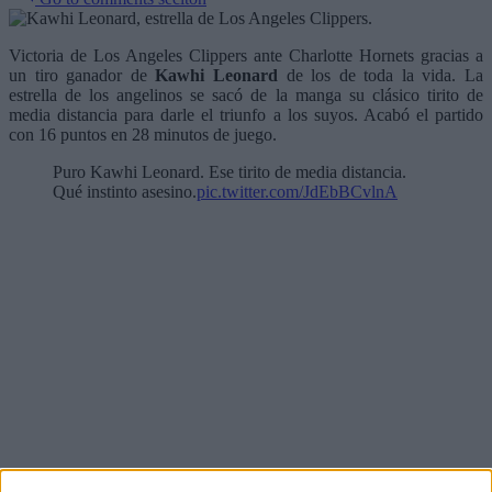
Victoria de Los Angeles Clippers ante Charlotte Hornets gracias a
un tiro ganador de
Kawhi Leonard
de los de toda la vida. La
estrella de los angelinos se sacó de la manga su clásico tirito de
media distancia para darle el triunfo a los suyos. Acabó el partido
con 16 puntos en 28 minutos de juego.
Puro Kawhi Leonard. Ese tirito de media distancia.
Qué instinto asesino.
pic.twitter.com/JdEbBCvlnA