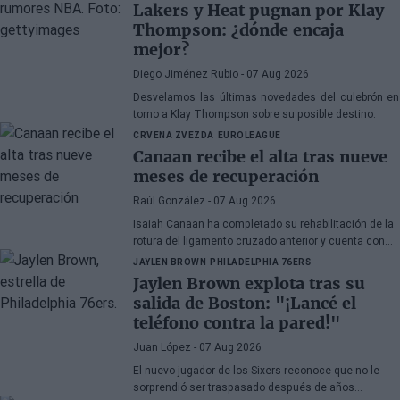
Lakers y Heat pugnan por Klay
Thompson: ¿dónde encaja
mejor?
Diego Jiménez Rubio
- 07 Aug 2026
Desvelamos las últimas novedades del culebrón en
torno a Klay Thompson sobre su posible destino.
CRVENA ZVEZDA
EUROLEAGUE
Canaan recibe el alta tras nueve
meses de recuperación
Raúl González
- 07 Aug 2026
Isaiah Canaan ha completado su rehabilitación de la
rotura del ligamento cruzado anterior y cuenta con
autorización médica para retomar todas las
JAYLEN BROWN
PHILADELPHIA 76ERS
actividades de baloncesto. El veterano base de 35
Jaylen Brown explota tras su
años busca regresar a la
Euroliga
tras el paréntesis
salida de Boston: "¡Lancé el
forzado de la temporada 2025-26.
teléfono contra la pared!"
Juan López
- 07 Aug 2026
El nuevo jugador de los Sixers reconoce que no le
sorprendió ser traspasado después de años