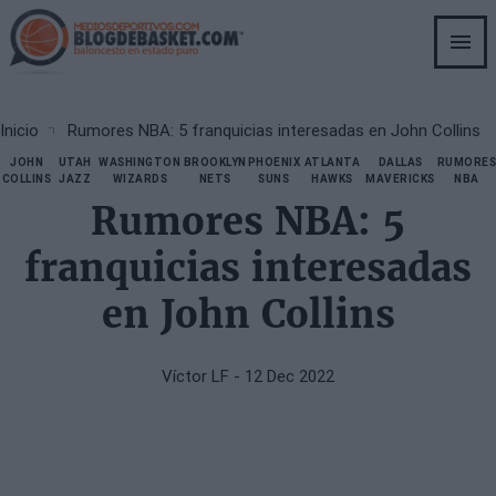
Skip
to
main
content
Breadcrumb
Inicio
Rumores NBA: 5 franquicias interesadas en John Collins
JOHN
UTAH
WASHINGTON
BROOKLYN
PHOENIX
ATLANTA
DALLAS
RUMORES
COLLINS
JAZZ
WIZARDS
NETS
SUNS
HAWKS
MAVERICKS
NBA
Rumores NBA: 5
franquicias interesadas
en John Collins
Víctor LF
- 12 Dec 2022