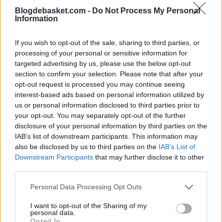
participando en el juego del equipo. Tiene mucha
Blogdebasket.com -
Do Not Process My Personal
Information
importancia, sobretodo defensivamente. Pero es cierto
que la llegada de
Dejounte Murray
le ha perjudicado a la
If you wish to opt-out of the sale, sharing to third parties, or
processing of your personal or sensitive information for
hora de sumar en ataque. Y al parecer querría tener
targeted advertising by us, please use the below opt-out
más protagonismo en ese sector. Los equipos que
section to confirm your selection. Please note that after your
opt-out request is processed you may continue seeing
estarían dispuestos a hacerse con sus servicios son:
interest-based ads based on personal information utilized by
Utah Jazz, Washington Wizards, Brooklyn Nets,
us or personal information disclosed to third parties prior to
your opt-out. You may separately opt-out of the further
Dallas Mavericks
y
Phoenix Suns
.
disclosure of your personal information by third parties on the
IAB’s list of downstream participants. This information may
also be disclosed by us to third parties on the
IAB’s List of
Downstream Participants
that may further disclose it to other
third parties.
Personal Data Processing Opt Outs
I want to opt-out of the Sharing of my
personal data.
Opted In