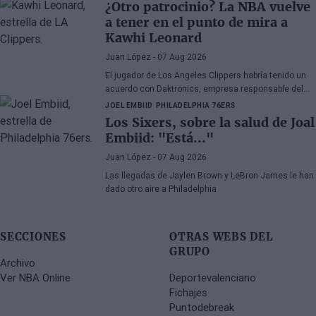
apareciendo en rumores, aunque admite su
¿Otro patrocinio? La NBA vuelve
decepción por la manera en la que los Celtics
a tener en el punto de mira a
gestionaron la situación.
Kawhi Leonard
Juan López
- 07 Aug 2026
El jugador de Los Angeles Clippers habría tenido un
acuerdo con Daktronics, empresa responsable del
videomarcador del Intuit Dome
JOEL EMBIID
PHILADELPHIA 76ERS
Los Sixers, sobre la salud de Joal
Embiid: "Está..."
Juan López
- 07 Aug 2026
Las llegadas de Jaylen Brown y LeBron James le han
dado otro aire a Philadelphia
SECCIONES
OTRAS WEBS DEL
GRUPO
Archivo
Ver NBA Online
Deportevalenciano
Fichajes
Puntodebreak