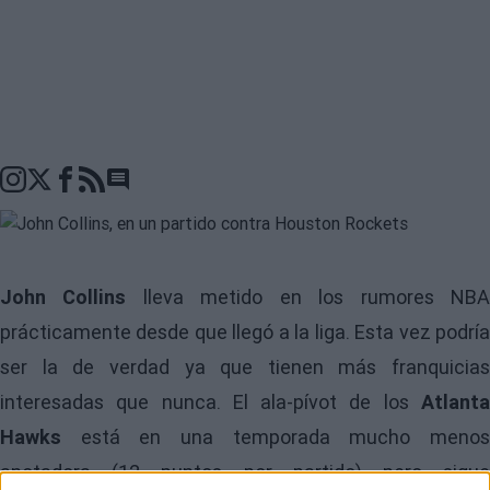
Go to comments seciton
John Collins
lleva metido en los
rumores NB
prácticamente desde que llegó a la liga. Esta vez podría
ser la de verdad ya que tienen más franquicias
interesadas que nunca. El ala-pívot de los
Atlanta
Hawks
está en una temporada mucho menos
anotadora (12 puntos por partido) pero sigue