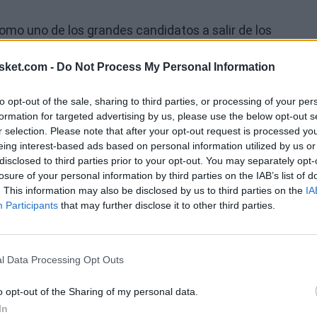
mo uno de los grandes candidatos a salir de los
scan tiradores y un protector de aro, y a los
sket.com -
Do Not Process My Personal Information
 puro. Sin embargo, fuentes de la liga dicen que
ible renovación.
to opt-out of the sale, sharing to third parties, or processing of your per
formation for targeted advertising by us, please use the below opt-out s
Ú
 saben los nombres, que habrían mostrado un gran
r selection. Please note that after your opt-out request is processed y
eing interest-based ads based on personal information utilized by us or
e en las noticias como posible baja.
disclosed to third parties prior to your opt-out. You may separately opt-
losure of your personal information by third parties on the IAB’s list of
. This information may also be disclosed by us to third parties on the
IA
Participants
that may further disclose it to other third parties.
l Data Processing Opt Outs
o opt-out of the Sharing of my personal data.
In