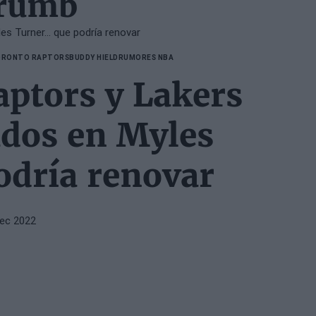
crumb
s Turner... que podría renovar
RONTO RAPTORS
BUDDY HIELD
RUMORES NBA
ptors y Lakers
ados en Myles
odría renovar
Dec 2022