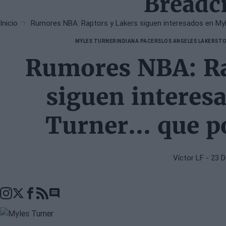
Bread
Inicio
Rumores NBA: Raptors y Lakers siguen interesados en Myle
MYLES TURNER
INDIANA PACERS
LOS ANGELES LAKERS
TO
Rumores NBA: Ra
siguen interes
Turner... que p
Víctor LF
- 23 
Go to comments seciton