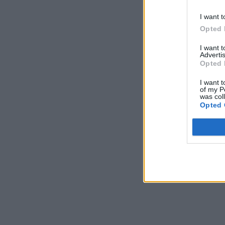
I want t
Opted 
I want 
Advertis
Opted 
I want t
of my P
was col
Opted 