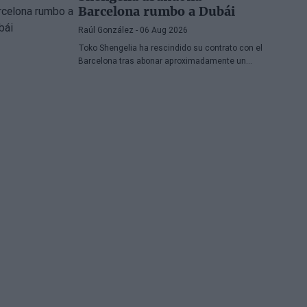
Barcelona rumbo a Dubái
Raúl González
- 06 Aug 2026
Toko Shengelia ha rescindido su contrato con el
Barcelona tras abonar aproximadamente un
millón de euros y se ha comprometido con el
Dubái para la temporada 2026-27. El alero
georgiano completó una única campaña
azulgrana en la que disputó 78 encuentros
entre competiciones europeas y domésticas.