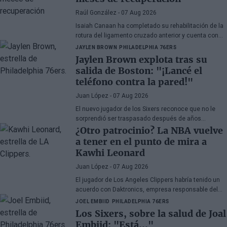
Raúl González
- 07 Aug 2026
Isaiah Canaan ha completado su rehabilitación de la
rotura del ligamento cruzado anterior y cuenta con
autorización médica para retomar todas las
JAYLEN BROWN
PHILADELPHIA 76ERS
actividades de baloncesto. El veterano base de 35
Jaylen Brown explota tras su
años busca regresar a la
Euroliga
tras el paréntesis
salida de Boston: "¡Lancé el
forzado de la temporada 2025-26.
teléfono contra la pared!"
Juan López
- 07 Aug 2026
El nuevo jugador de los Sixers reconoce que no le
sorprendió ser traspasado después de años
apareciendo en rumores, aunque admite su
¿Otro patrocinio? La NBA vuelve
decepción por la manera en la que los Celtics
a tener en el punto de mira a
gestionaron la situación.
Kawhi Leonard
Juan López
- 07 Aug 2026
El jugador de Los Angeles Clippers habría tenido un
acuerdo con Daktronics, empresa responsable del
videomarcador del Intuit Dome
JOEL EMBIID
PHILADELPHIA 76ERS
Los Sixers, sobre la salud de Joal
Embiid: "Está..."