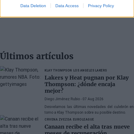
Data Deletion
Data Access
Privacy Policy
Últimos artículos
KLAY THOMPSON
LOS ANGELES LAKERS
Lakers y Heat pugnan por Klay
Thompson: ¿dónde encaja
mejor?
Diego Jiménez Rubio
- 07 Aug 2026
Desvelamos las últimas novedades del culebrón en
torno a Klay Thompson sobre su posible destino.
CRVENA ZVEZDA
EUROLEAGUE
Canaan recibe el alta tras nueve
meses de recuperación