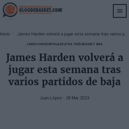
Skip
to
main
content
Breadcrumb
Inicio
James Harden volverá a jugar esta semana tras varios partidos de baja
JAMES HARDEN
PHILADELPHIA 76ERS
BASKET NBA
James Harden volverá a
jugar esta semana tras
varios partidos de baja
Juan López
- 28 Mar 2023