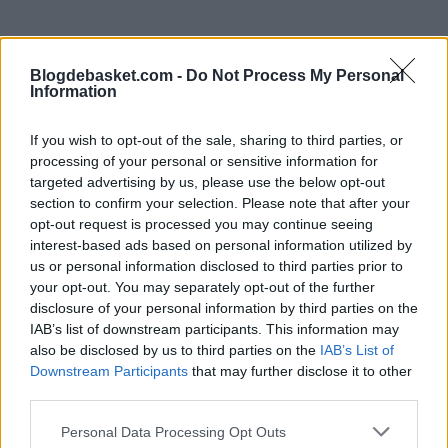
Blogdebasket.com -
Do Not Process My Personal
Information
If you wish to opt-out of the sale, sharing to third parties, or
processing of your personal or sensitive information for
targeted advertising by us, please use the below opt-out
section to confirm your selection. Please note that after your
opt-out request is processed you may continue seeing
𝗞𝟯𝟯𝗚 𝗦𝗧𝗔𝗡𝗗𝗦 𝗔𝗟𝗢𝗡𝗘 👑
interest-based ads based on personal information utilized by
us or personal information disclosed to third parties prior to
Keegan Murray now holds the NBA all-time single-
your opt-out. You may separately opt-out of the further
season 3-point record for rookies and has done it with
the highest percentage (40.7%) ever for a first-year
disclosure of your personal information by third parties on the
player with 400+ attempts. 🎯
IAB’s list of downstream participants. This information may
pic.twitter.com/tk8bmEI1Wp
also be disclosed by us to third parties on the
IAB’s List of
Downstream Participants
that may further disclose it to other
— X - Sacramento Kings (@SacramentoKings)
March
third parties.
30, 2023
Personal Data Processing Opt Outs