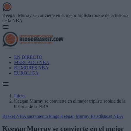
Skip
to
main
Keegan Murray se convierte en el mejor triplista rookie de la historia
content
de la NBA
Main
EN DIRECTO
navigation
MERCADO NBA
RUMORES NBA
EUROLIGA
Inicio
Keegan Murray se convierte en el mejor triplista rookie de la
Breadcrumb
historia de la NBA
Basket NBA
sacramento kings
Keegan Murray
Estadísticas NBA
Keegan Murray se convierte en el mejor