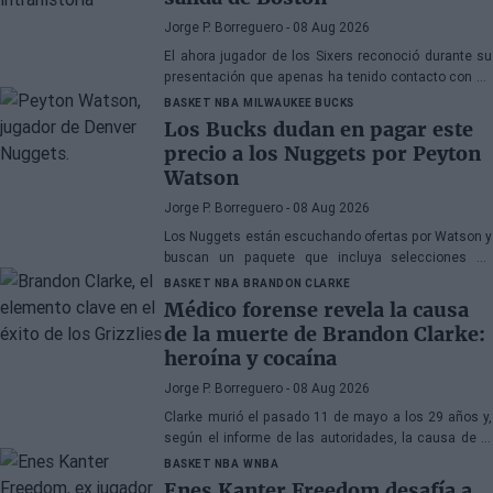
Jorge P. Borreguero
- 08 Aug 2026
El ahora jugador de los Sixers reconoció durante su
presentación que apenas ha tenido contacto con su
antiguo compañero
BASKET NBA
MILWAUKEE BUCKS
Los Bucks dudan en pagar este
precio a los Nuggets por Peyton
Watson
Jorge P. Borreguero
- 08 Aug 2026
Los Nuggets están escuchando ofertas por Watson y
buscan un paquete que incluya selecciones de
primera ronda, jóvenes talentos o una combinación
BASKET NBA
BRANDON CLARKE
de ambos
Médico forense revela la causa
de la muerte de Brandon Clarke:
heroína y cocaína
Jorge P. Borreguero
- 08 Aug 2026
Clarke murió el pasado 11 de mayo a los 29 años y,
según el informe de las autoridades, la causa de la
muerte fueron los efectos de la heroína y la cocaína
BASKET NBA
WNBA
Enes Kanter Freedom desafía a