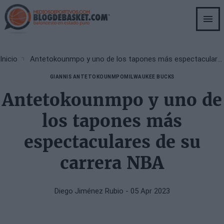
Skip
to
main
content
Breadcrumb
Inicio
Antetokounmpo y uno de los tapones más espectaculares de su carrera NBA
GIANNIS ANTETOKOUNMPO
MILWAUKEE BUCKS
Antetokounmpo y uno de
los tapones más
espectaculares de su
carrera NBA
Diego Jiménez Rubio
- 05 Apr 2023