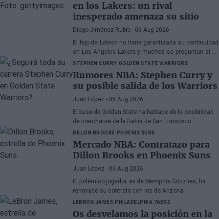
en los Lakers: un rival
inesperado amenaza su sitio
Diego Jiménez Rubio
- 06 Aug 2026
El hijo de Lebron no tiene garantizada su continuidad
en Los Angeles Lakers y muchos se preguntan si ha
hecho méritos para seguir en la NBA.
STEPHEN CURRY
GOLDEN STATE WARRIORS
Rumores NBA: Stephen Curry y
su posible salida de los Warriors
Juan López
- 06 Aug 2026
El base de Golden State ha hablado de la posibilidad
de marcharse de la Bahía de San Francisco
DILLON BROOKS
PHOENIX SUNS
Mercado NBA: Contratazo para
Dillon Brooks en Phoenix Suns
Juan López
- 06 Aug 2026
El polémico jugador, ex de Memphis Grizzlies, ha
renovado su contrato con los de Arizona
LEBRON JAMES
PHILADELPHIA 76ERS
Os desvelamos la posición en la