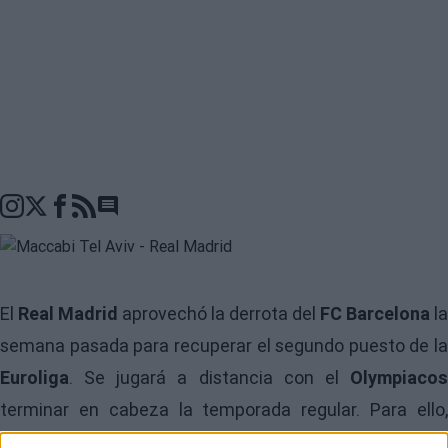
Go to comments seciton
El
Real Madrid
aprovechó la derrota del
FC Barcelona
la
semana pasada para recuperar el segundo puesto de la
Euroliga
. Se jugará a distancia con el
Olympiacos
terminar en cabeza la temporada regular. Para ello,
visita al
Maccabi Tel Aviv
que ya está clasificado par