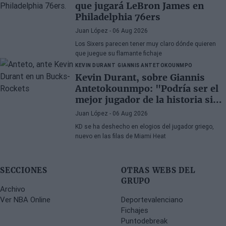
que jugará LeBron James en
Philadelphia 76ers
Juan López
- 06 Aug 2026
Los Sixers parecen tener muy claro dónde quieren
que juegue su flamante fichaje
KEVIN DURANT
GIANNIS ANTETOKOUNMPO
Kevin Durant, sobre Giannis
Antetokounmpo: "Podría ser el
mejor jugador de la historia si
quisiera"
Juan López
- 06 Aug 2026
KD se ha deshecho en elogios del jugador griego,
nuevo en las filas de Miami Heat
SECCIONES
OTRAS WEBS DEL
GRUPO
Archivo
Ver NBA Online
Deportevalenciano
Fichajes
Puntodebreak