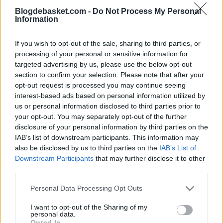
Blogdebasket.com -
Do Not Process My Personal
la siguiente ronda. Sin embargo, el partido es
Information
importante para ellos ya que si pierden serán séptimos
y podrían verse las caras con el propio equipo de
Chus
If you wish to opt-out of the sale, sharing to third parties, or
processing of your personal or sensitive information for
Mateo
, mientras que si ganan estarían con posibilidad
targeted advertising by us, please use the below opt-out
section to confirm your selection. Please note that after your
de terminar hasta quintos. El encuentro se disputará el
opt-out request is processed you may continue seeing
próximo jueves 13 de abril a las 20:05h y podrá verse en
interest-based ads based on personal information utilized by
us or personal information disclosed to third parties prior to
España a través de
DAZN
.
your opt-out. You may separately opt-out of the further
disclosure of your personal information by third parties on the
IAB’s list of downstream participants. This information may
also be disclosed by us to third parties on the
IAB’s List of
Downstream Participants
that may further disclose it to other
third parties.
Personal Data Processing Opt Outs
I want to opt-out of the Sharing of my
personal data.
Opted In