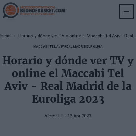
Skip
to
main
content
Breadcrumb
Inicio
Horario y dónde ver TV y online el Maccabi Tel Aviv - Real Madrid de la Euroliga 2023
MACCABI TEL AVIV
REAL MADRID
EUROLIGA
Horario y dónde ver TV y
online el Maccabi Tel
Aviv - Real Madrid de la
Euroliga 2023
Víctor LF
- 12 Apr 2023