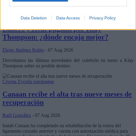
mercado y una nueva franquicia ha entrado en la puja.
Klay Thompson
los angeles lakers
Data Deletion
Data Access
Privacy Policy
Lakers y Heat pugnan por Klay
Thompson: ¿dónde encaja mejor?
Diego Jiménez Rubio
- 07 Aug 2026
Desvelamos las últimas novedades del culebrón en torno a Klay
Thompson sobre su posible destino.
Crvena Zvezda
euroleague
Canaan recibe el alta tras nueve meses de
recuperación
Raúl González
- 07 Aug 2026
Isaiah Canaan ha completado su rehabilitación de la rotura del
ligamento cruzado anterior y cuenta con autorización médica para