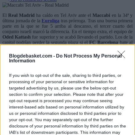
El
Real Madrid
ha caído en Tel Aviv ante el
Maccabi
en la 34ª y
última jornada de la
Euroliga
tras prórroga. Tras una buena primera
parte en la que se fue 5 arriba al descanso, el tercer cuarto del
conjunto israelí marcó la diferencia. En el tiempo extra, el equipo de
Oded Kattash
fue superior y se acabó llevando el partido. Los de la
capital podrían perder la segunda plaza si el
FC Barcelona
bate al
Valencia Basket
mañana.
Blogdebasket.com -
Do Not Process My Personal
Information
If you wish to opt-out of the sale, sharing to third parties, or
processing of your personal or sensitive information for
targeted advertising by us, please use the below opt-out
section to confirm your selection. Please note that after your
opt-out request is processed you may continue seeing
interest-based ads based on personal information utilized by
us or personal information disclosed to third parties prior to
your opt-out. You may separately opt-out of the further
disclosure of your personal information by third parties on the
IAB’s list of downstream participants. This information may