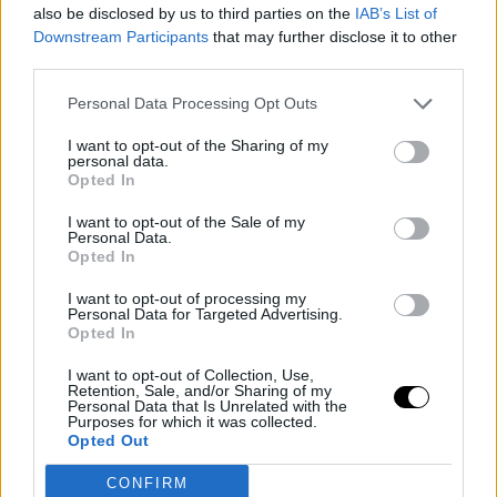
also be disclosed by us to third parties on the
IAB’s List of
Downstream Participants
that may further disclose it to other
third parties.
Personal Data Processing Opt Outs
I want to opt-out of the Sharing of my
personal data.
Opted In
I want to opt-out of the Sale of my
Personal Data.
Opted In
Últimos artículos
I want to opt-out of processing my
Personal Data for Targeted Advertising.
Peyton Watson
denver nuggets
Opted In
Peyton Watson, entre Clippers, Bucks y
I want to opt-out of Collection, Use,
Cavaliers: el dilema de Denver
Retention, Sale, and/or Sharing of my
Personal Data that Is Unrelated with the
Purposes for which it was collected.
Diego Jiménez Rubio
- 07 Aug 2026
Opted Out
El jugador de los Nuggets es uno de los más pretendidos del
CONFIRM