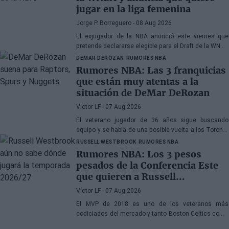
jugar en la liga femenina
Jorge P. Borreguero
- 08 Aug 2026
El exjugador de la NBA anunció este viernes que
pretende declararse elegible para el Draft de la WNBA
de 2027
DEMAR DEROZAN
RUMORES NBA
Rumores NBA: Las 3 franquicias
que están muy atentas a la
situación de DeMar DeRozan
Víctor LF
- 07 Aug 2026
El veterano jugador de 36 años sigue buscando
equipo y se habla de una posible vuelta a los Toronto
Raptors o San Antonio Spurs, mientras Denver
RUSSELL WESTBROOK
RUMORES NBA
Nuggets también forma parte de la ecuación
Rumores NBA: Los 3 pesos
pesados de la Conferencia Este
que quieren a Russell
Westbrook
Víctor LF
- 07 Aug 2026
El MVP de 2018 es uno de los veteranos más
codiciados del mercado y tanto Boston Celtics como
Cleveland Cavaliers y Detroit Pistons estarían