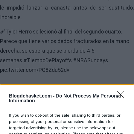
le impidió lanzar a canasta antes de ser sustituido.
Increíble.
🩹Tyler Herro se lesionó al final del segundo cuarto.
Parece que tiene varios dedos fracturados en la mano
derecha, se espera que se pierda de 4-6
semanas.
#TiempoDePlayoffs
#NBASundays
pic.twitter.com/PG8Zdu52dv
Blogdebasket.com -
Do Not Process My Personal
Information
If you wish to opt-out of the sale, sharing to third parties, or
processing of your personal or sensitive information for
targeted advertising by us, please use the below opt-out
section to confirm your selection. Please note that after your