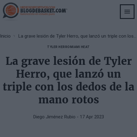
Skip
to
main
content
Breadcrumb
Inicio
La grave lesión de Tyler Herro, que lanzó un triple con los dedos de la mano rotos
TYLER HERRO
MIAMI HEAT
La grave lesión de Tyler
Herro, que lanzó un
triple con los dedos de la
mano rotos
Diego Jiménez Rubio
- 17 Apr 2023