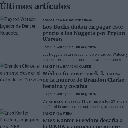
Últimos artículos
BASKET NBA
MILWAUKEE BUCKS
Los Bucks dudan en pagar este
precio a los Nuggets por Peyton
Watson
Jorge P. Borreguero
- 08 Aug 2026
Los Nuggets están escuchando ofertas por Watson y
buscan un paquete que incluya selecciones de
primera ronda, jóvenes talentos o una combinación
BASKET NBA
BRANDON CLARKE
de ambos
Médico forense revela la causa
de la muerte de Brandon Clarke:
heroína y cocaína
Jorge P. Borreguero
- 08 Aug 2026
Clarke murió el pasado 11 de mayo a los 29 años y,
según el informe de las autoridades, la causa de la
muerte fueron los efectos de la heroína y la cocaína
BASKET NBA
WNBA
Enes Kanter Freedom desafía a
la WNBA y anuncia que quiere