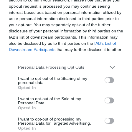
opt-out request is processed you may continue seeing
interest-based ads based on personal information utilized by
us or personal information disclosed to third parties prior to
your opt-out. You may separately opt-out of the further
disclosure of your personal information by third parties on the
IAB’s list of downstream participants. This information may
also be disclosed by us to third parties on the
IAB’s List of
Downstream Participants
that may further disclose it to other
third parties.
— NBA en Movistar Plus+ (@MovistarNBA)
April 17,
2023
Personal Data Processing Opt Outs
Tyler Herro was in pain after an apparent hand injury
I want to opt-out of the Sharing of my
personal data.
pic.twitter.com/k6OUQMt5JD
Opted In
— Bleacher Report (@BleacherReport)
April 16, 2023
I want to opt-out of the Sale of my
Personal Data.
Opted In
I want to opt-out of processing my
Personal Data for Targeted Advertising.
Opted In