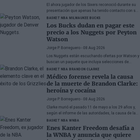
El ahora jugador de los Sixers reconoció durante su
presentación que apenas ha tenido contacto con su
antiguo compañero
BASKET NBA
MILWAUKEE BUCKS
Los Bucks dudan en pagar este
precio a los Nuggets por Peyton
Watson
Jorge P. Borreguero
- 08 Aug 2026
Los Nuggets están escuchando ofertas por Watson y
buscan un paquete que incluya selecciones de
primera ronda, jóvenes talentos o una combinación
BASKET NBA
BRANDON CLARKE
de ambos
Médico forense revela la causa
de la muerte de Brandon Clarke:
heroína y cocaína
Jorge P. Borreguero
- 08 Aug 2026
Clarke murió el pasado 11 de mayo a los 29 años y,
según el informe de las autoridades, la causa de la
muerte fueron los efectos de la heroína y la cocaína
BASKET NBA
WNBA
Enes Kanter Freedom desafía a
la WNBA y anuncia que quiere