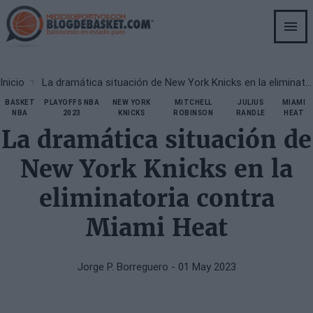
Skip
to
main
content
Breadcrumb
Inicio
La dramática situación de New York Knicks en la eliminatoria contra Miami Heat
BASKET
PLAYOFFS NBA
NEW YORK
MITCHELL
JULIUS
MIAMI
NBA
2023
KNICKS
ROBINSON
RANDLE
HEAT
La dramática situación de
New York Knicks en la
eliminatoria contra
Miami Heat
Jorge P. Borreguero
- 01 May 2023