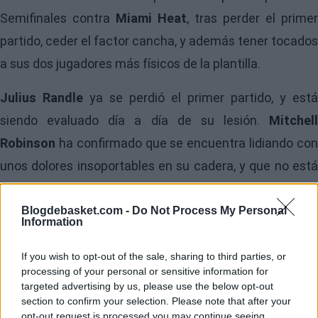
Semifinales contra
Miami Heat
, tras perder el primer
partido, ceder el factor cancha, y además tener tocados
a sus dos jugadores más físicos de la plantilla.
Julius Randle
ya se perdió el primer partido, y está
siendo evaluado día a día de su lesión.
Mitchell
Robinson
ha confirmado que se encuentra lidiando co
unos dolores insoportables en su cadera, y que no está
rindiendo según la exigencia de una eliminatoria de este
calibre. En una serie tan física contra los Heat, los de La
Blogdebasket.com -
Do Not Process My Personal
Information
Gran Manzana lo van a pasar muy mal si no consiguen
recuperar a sus dos ‘grandes’ lo más pronto posible.
If you wish to opt-out of the sale, sharing to third parties, or
processing of your personal or sensitive information for
targeted advertising by us, please use the below opt-out
section to confirm your selection. Please note that after your
opt-out request is processed you may continue seeing