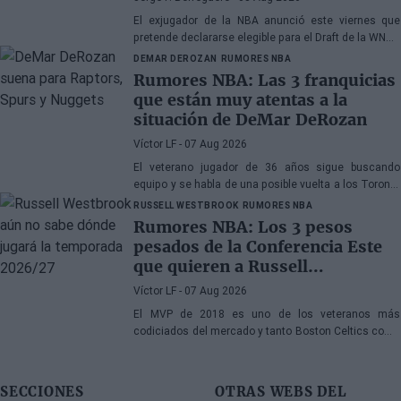
El exjugador de la NBA anunció este viernes que
pretende declararse elegible para el Draft de la WNBA
de 2027
DEMAR DEROZAN
RUMORES NBA
Rumores NBA: Las 3 franquicias
que están muy atentas a la
situación de DeMar DeRozan
Víctor LF
- 07 Aug 2026
El veterano jugador de 36 años sigue buscando
equipo y se habla de una posible vuelta a los Toronto
Raptors o San Antonio Spurs, mientras Denver
RUSSELL WESTBROOK
RUMORES NBA
Nuggets también forma parte de la ecuación
Rumores NBA: Los 3 pesos
pesados de la Conferencia Este
que quieren a Russell
Westbrook
Víctor LF
- 07 Aug 2026
El MVP de 2018 es uno de los veteranos más
codiciados del mercado y tanto Boston Celtics como
Cleveland Cavaliers y Detroit Pistons estarían
interesados en hacerse con sus servicios
SECCIONES
OTRAS WEBS DEL