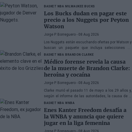
BASKET NBA
MILWAUKEE BUCKS
Los Bucks dudan en pagar este
precio a los Nuggets por Peyton
Watson
Jorge P. Borreguero
- 08 Aug 2026
Los Nuggets están escuchando ofertas por Watson y
buscan un paquete que incluya selecciones de
primera ronda, jóvenes talentos o una combinación
BASKET NBA
BRANDON CLARKE
de ambos
Médico forense revela la causa
de la muerte de Brandon Clarke:
heroína y cocaína
Jorge P. Borreguero
- 08 Aug 2026
Clarke murió el pasado 11 de mayo a los 29 años y,
según el informe de las autoridades, la causa de la
muerte fueron los efectos de la heroína y la cocaína
BASKET NBA
WNBA
Enes Kanter Freedom desafía a
la WNBA y anuncia que quiere
jugar en la liga femenina
Jorge P. Borreguero
- 08 Aug 2026