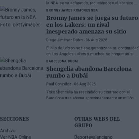
la NBA se va aclarando, reduciéndose el abanico de
franquicias candidatas a tres.
BRONNY JAMES
RUMORES NBA
Bronny James se juega su futuro
en los Lakers: un rival
inesperado amenaza su sitio
Diego Jiménez Rubio
- 06 Aug 2026
El hijo de Lebron no tiene garantizada su continuidad
en Los Angeles Lakers y muchos se preguntan si ha
hecho méritos para seguir en la NBA.
BARCELONA
DUBAI
Shengelia abandona Barcelona
rumbo a Dubái
Raúl González
- 06 Aug 2026
Toko Shengelia ha rescindido su contrato con el
Barcelona tras abonar aproximadamente un millón
de euros y se ha comprometido con el Dubái para la
temporada 2026-27. El alero georgiano completó una
única campaña azulgrana en la que disputó 78
SECCIONES
OTRAS WEBS DEL
encuentros entre competiciones europeas y
GRUPO
domésticas.
Archivo
Ver NBA Online
Deportevalenciano