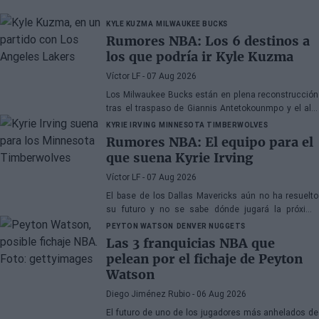
KYLE KUZMA
MILWAUKEE BUCKS
Rumores NBA: Los 6 destinos a
los que podría ir Kyle Kuzma
Víctor LF
- 07 Aug 2026
Los Milwaukee Bucks están en plena reconstrucción
tras el traspaso de Giannis Antetokounmpo y el ala-
pívot podría ser el siguiente
KYRIE IRVING
MINNESOTA TIMBERWOLVES
Rumores NBA: El equipo para el
que suena Kyrie Irving
Víctor LF
- 07 Aug 2026
El base de los Dallas Mavericks aún no ha resuelto
su futuro y no se sabe dónde jugará la próxima
temporada
PEYTON WATSON
DENVER NUGGETS
Las 3 franquicias NBA que
pelean por el fichaje de Peyton
Watson
Diego Jiménez Rubio
- 06 Aug 2026
El futuro de uno de los jugadores más anhelados de