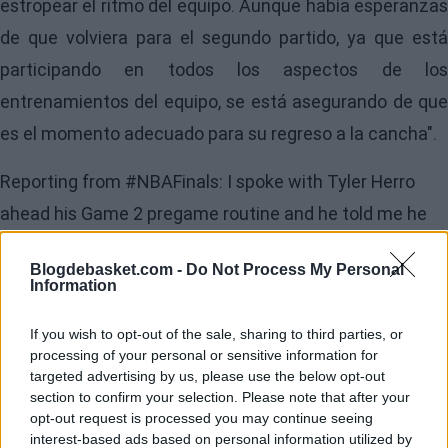
estropear el ritmo del equipo. Aunque había esperanzas
de que volviera para el segundo partido, ya que está
participando en todos los aspectos de los
entrenamientos del equipo, se está asegurando de que
es el momento adecuado para su regreso a la cancha".
Reporting from
#NBAFinals
: I spoke with Tyler Herro
ahead his Game 2 pregame routine and he told me he
experiences both soreness and swelling in the right
Blogdebasket.com -
Do Not Process My Personal
hand after shooting and he can feel the soreness when
Information
he’s making a “follow through” shooting motion. He also
If you wish to opt-out of the sale, sharing to third parties, or
shared his…
processing of your personal or sensitive information for
targeted advertising by us, please use the below opt-out
section to confirm your selection. Please note that after your
opt-out request is processed you may continue seeing
interest-based ads based on personal information utilized by