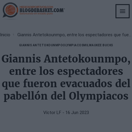
Skip
to
main
content
Breadcrumb
Inicio
Giannis Antetokounmpo, entre los espectadores que fueron evacuados del pabellón del Olympiacos
GIANNIS ANTETOKOUNMPO
OLYMPIACOS
MILWAUKEE BUCKS
Giannis Antetokounmpo,
entre los espectadores
que fueron evacuados del
pabellón del Olympiacos
Víctor LF
- 16 Jun 2023