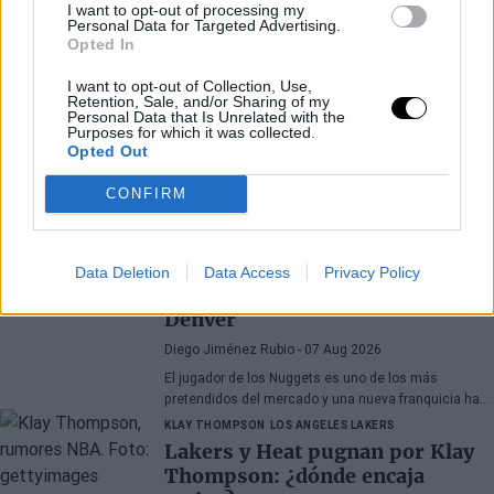
I want to opt-out of processing my
Personal Data for Targeted Advertising.
Opted In
I want to opt-out of Collection, Use,
Retention, Sale, and/or Sharing of my
Personal Data that Is Unrelated with the
Purposes for which it was collected.
Opted Out
Últimos artículos
CONFIRM
PEYTON WATSON
DENVER NUGGETS
Peyton Watson, entre Clippers,
Data Deletion
Data Access
Privacy Policy
Bucks y Cavaliers: el dilema de
Denver
Diego Jiménez Rubio
- 07 Aug 2026
El jugador de los Nuggets es uno de los más
pretendidos del mercado y una nueva franquicia ha
entrado en la puja.
KLAY THOMPSON
LOS ANGELES LAKERS
Lakers y Heat pugnan por Klay
Thompson: ¿dónde encaja