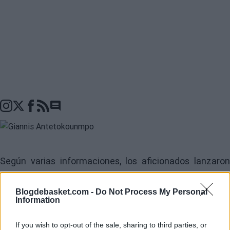
Go to comments seciton
Según varias informaciones, los aficionados lanzaron
bombas de humo y bengalas contra el banquillo
Blogdebasket.com -
Do Not Process My Personal
visitante cuando el
Olympiacos
ganaba 63-35 en e
Information
tercer cuarto.
Giannis Antetokounmpo
, estrella de lo
If you wish to opt-out of the sale, sharing to third parties, or
Milwaukee Bucks
y dos veces
MVP de la NBA
, fue un