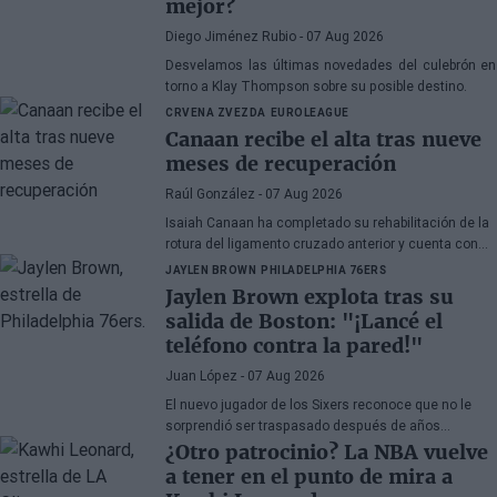
mejor?
Diego Jiménez Rubio
- 07 Aug 2026
Desvelamos las últimas novedades del culebrón en
torno a Klay Thompson sobre su posible destino.
CRVENA ZVEZDA
EUROLEAGUE
Canaan recibe el alta tras nueve
meses de recuperación
Raúl González
- 07 Aug 2026
Isaiah Canaan ha completado su rehabilitación de la
rotura del ligamento cruzado anterior y cuenta con
autorización médica para retomar todas las
JAYLEN BROWN
PHILADELPHIA 76ERS
actividades de baloncesto. El veterano base de 35
Jaylen Brown explota tras su
años busca regresar a la
Euroliga
tras el paréntesis
salida de Boston: "¡Lancé el
forzado de la temporada 2025-26.
teléfono contra la pared!"
Juan López
- 07 Aug 2026
El nuevo jugador de los Sixers reconoce que no le
sorprendió ser traspasado después de años
apareciendo en rumores, aunque admite su
¿Otro patrocinio? La NBA vuelve
decepción por la manera en la que los Celtics
a tener en el punto de mira a
gestionaron la situación.