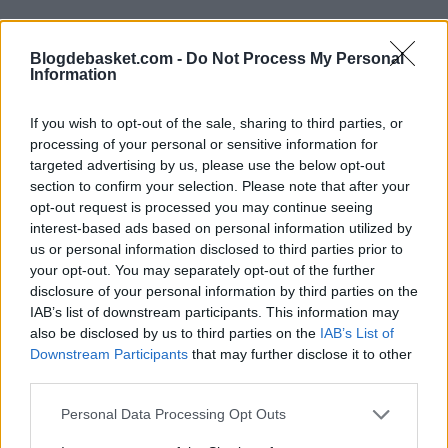
Blogdebasket.com -
Do Not Process My Personal
Information
If you wish to opt-out of the sale, sharing to third parties, or
There are multiple teams interested in trading a first-
processing of your personal or sensitive information for
round pick for Tyler Herro to help facilitate Damian
targeted advertising by us, please use the below opt-out
Lillard ending up on the Heat, per
@ShamsCharania
on
section to confirm your selection. Please note that after your
@PatMcAfeeShow
.
opt-out request is processed you may continue seeing
interest-based ads based on personal information utilized by
The Nets and Spurs have previously been linked to
Herro in potential trade discussions.
us or personal information disclosed to third parties prior to
pic.twitter.com/ttmFzYe4eM
your opt-out. You may separately opt-out of the further
disclosure of your personal information by third parties on the
— Evan Sidery (@esidery)
July 10, 2023
IAB’s list of downstream participants. This information may
also be disclosed by us to third parties on the
IAB’s List of
Downstream Participants
that may further disclose it to other
third parties.
Personal Data Processing Opt Outs