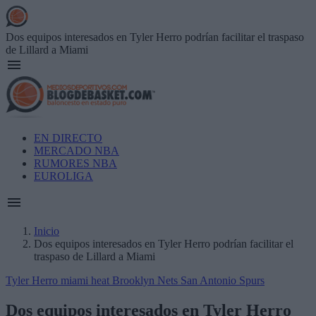
Skip
to
main
Dos equipos interesados en Tyler Herro podrían facilitar el traspaso
content
de Lillard a Miami
Main
EN DIRECTO
navigation
MERCADO NBA
RUMORES NBA
EUROLIGA
Inicio
Dos equipos interesados en Tyler Herro podrían facilitar el
Breadcrumb
traspaso de Lillard a Miami
Tyler Herro
miami heat
Brooklyn Nets
San Antonio Spurs
Dos equipos interesados en Tyler Herro