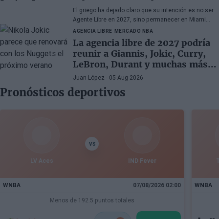
El griego ha dejado claro que su intención es no ser
Agente Libre en 2027, sino permanecer en Miami
Heat hasta el final de sus días en la NBA.
AGENCIA LIBRE
MERCADO NBA
La agencia libre de 2027 podría
reunir a Giannis, Jokic, Curry,
LeBron, Durant y muchas más
superestrellas
Juan López
- 05 Aug 2026
Pronósticos deportivos
VS
LV Aces
IND Fever
WNBA
07/08/2026 02:00
WNBA
Menos de 192.5 puntos totales