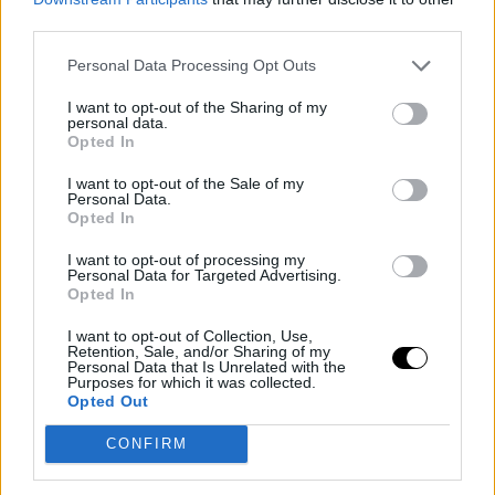
RPG — 4.0 ➡️ 8.6
third parties.
APG — 1.2 ➡️ 3.5
Personal Data Processing Opt Outs
SPG — 0.5 ➡️ 1.2
FG% — 49.1 ➡️ 51.5
I want to opt-out of the Sharing of my
personal data.
3P% — 28.8 ➡️ 36.4
Opted In
FT% — 62.8 ➡️ 72.0
I want to opt-out of the Sale of my
Personal Data.
Opted In
Most Improved Player?
https://t.co/SLaW8Qj8sO
I want to opt-out of processing my
Personal Data for Targeted Advertising.
Opted In
— StatMuse (@statmuse)
March 18, 2024
Su eclosión está suscitando una gran atención
I want to opt-out of Collection, Use,
Retention, Sale, and/or Sharing of my
Personal Data that Is Unrelated with the
mediática en
Atlanta Hawks
, deseosos de aferrarse 
Purposes for which it was collected.
Opted Out
algo en lo que creer de cara al futuro. Son conscientes
de la importancia que tendría para ellos disputar el play-
CONFIRM
in, para ir dotando de experiencias competitivas