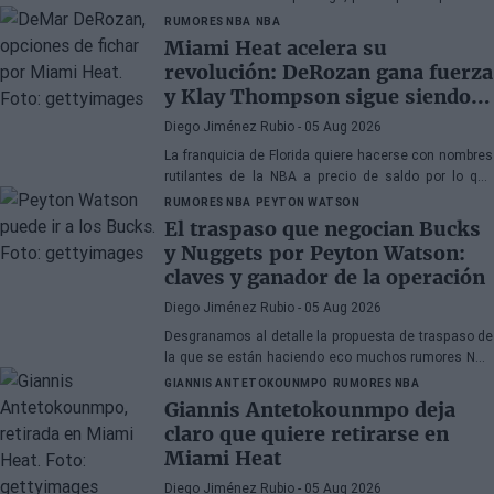
llegarle ofertas, aunque la franquicia de Texas no
RUMORES NBA
NBA
tiene prisa
Miami Heat acelera su
revolución: DeRozan gana fuerza
y Klay Thompson sigue siendo
el gran objetivo
Diego Jiménez Rubio
- 05 Aug 2026
La franquicia de Florida quiere hacerse con nombres
rutilantes de la NBA a precio de saldo por lo que
busca veteranos. DeRozan está muy cerca de fichar.
RUMORES NBA
PEYTON WATSON
El traspaso que negocian Bucks
y Nuggets por Peyton Watson:
claves y ganador de la operación
Diego Jiménez Rubio
- 05 Aug 2026
Desgranamos al detalle la propuesta de traspaso de
la que se están haciendo eco muchos rumores NBA
sobre Watson.
GIANNIS ANTETOKOUNMPO
RUMORES NBA
Giannis Antetokounmpo deja
claro que quiere retirarse en
Miami Heat
Diego Jiménez Rubio
- 05 Aug 2026