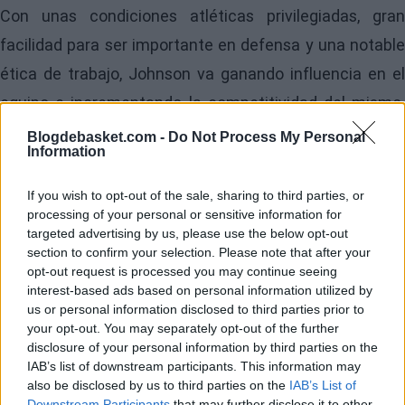
Con unas condiciones atléticas privilegiadas, gran
facilidad para ser importante en defensa y una notable
ética de trabajo, Johnson va ganando influencia en el
equipo e incrementando la competitividad del mismo.
La mejoría que muestra en todas las facetas del juego
Blogdebasket.com -
Do Not Process My Personal
Information
le hacen ser un firme candidato al
MIP
, el premio a
jugador más mejorado de la temporada. No debería
If you wish to opt-out of the sale, sharing to third parties, or
processing of your personal or sensitive information for
pesar negativamente el récord de su equipo, sino
targeted advertising by us, please use the below opt-out
valorar aún más su capacidad de crecer en un entorno
section to confirm your selection. Please note that after your
opt-out request is processed you may continue seeing
enrarecido.
interest-based ads based on personal information utilized by
us or personal information disclosed to third parties prior to
Jalen Johnson, last year ➡️ this year:
your opt-out. You may separately opt-out of the further
disclosure of your personal information by third parties on the
IAB’s list of downstream participants. This information may
PPG — 5.6 ➡️ 15.9
also be disclosed by us to third parties on the
IAB’s List of
Downstream Participants
that may further disclose it to other