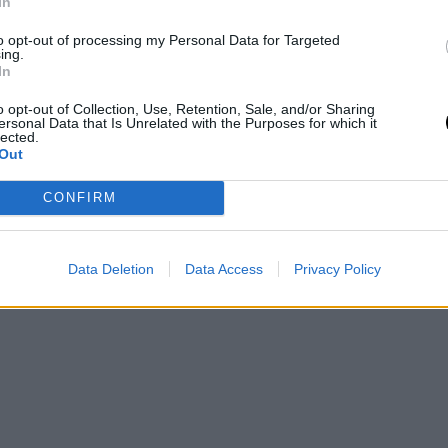
In
timos partidos, consolidándose como un jugador a
to opt-out of processing my Personal Data for Targeted
n sus debilidades, podría convertirse en una pieza
ing.
In
as competiciones a nivel profesional.
o opt-out of Collection, Use, Retention, Sale, and/or Sharing
ersonal Data that Is Unrelated with the Purposes for which it
lected.
Out
CONFIRM
Data Deletion
Data Access
Privacy Policy