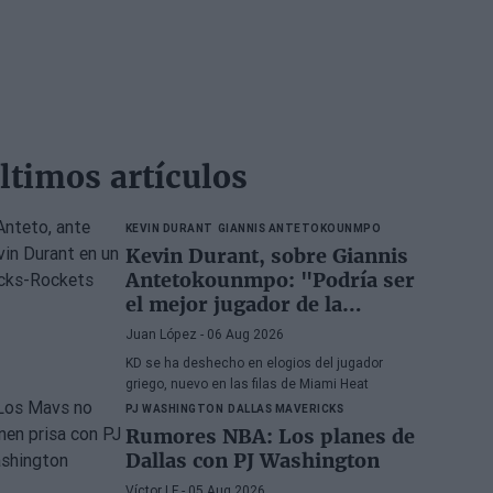
ltimos artículos
KEVIN DURANT
GIANNIS ANTETOKOUNMPO
Kevin Durant, sobre Giannis
Antetokounmpo: "Podría ser
el mejor jugador de la
historia si quisiera"
Juan López
- 06 Aug 2026
KD se ha deshecho en elogios del jugador
griego, nuevo en las filas de Miami Heat
PJ WASHINGTON
DALLAS MAVERICKS
Rumores NBA: Los planes de
Dallas con PJ Washington
Víctor LF
- 05 Aug 2026