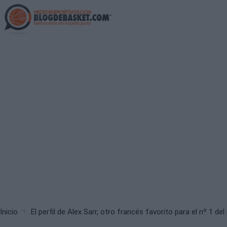
Skip
to
main
content
Breadcrumb
Inicio
El perfil de Alex Sarr, otro francés favorito para el nº 1 d