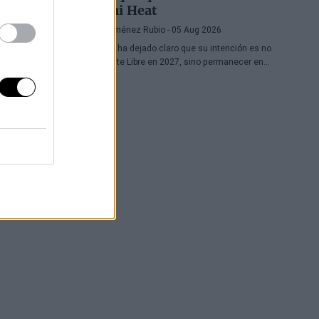
Miami Heat
Diego Jiménez Rubio
- 05 Aug 2026
El griego ha dejado claro que su intención es no
ser Agente Libre en 2027, sino permanecer en
Miami Heat hasta el final de sus días en la NBA.