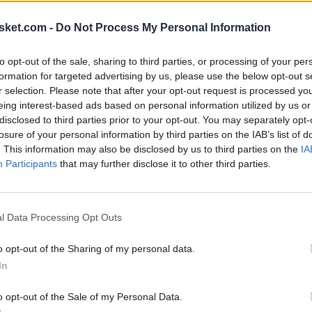
sket.com -
Do Not Process My Personal Information
to opt-out of the sale, sharing to third parties, or processing of your per
formation for targeted advertising by us, please use the below opt-out s
r selection. Please note that after your opt-out request is processed y
eing interest-based ads based on personal information utilized by us or
talento durante la
Copa del Mundo Sub-17
en
disclosed to third parties prior to your opt-out. You may separately opt-
ras, ya sea mediante pick-and-roll, pick-and-pop
losure of your personal information by third parties on the IAB’s list of
. This information may also be disclosed by us to third parties on the
IA
Participants
that may further disclose it to other third parties.
os débiles en su juego, como su dificultad para
blemas en el manejo del balón que han ocasionado
l Data Processing Opt Outs
bajados durante la temporada en la NBL si Sarr
o opt-out of the Sharing of my personal data.
In
o opt-out of the Sale of my Personal Data.