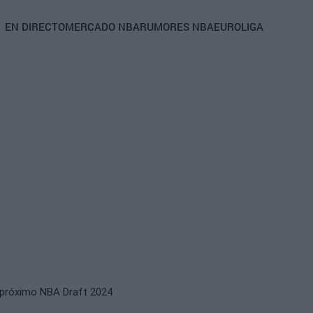
Main
EN DIRECTO
MERCADO NBA
RUMORES NBA
EUROLIGA
navigation
el próximo NBA Draft 2024