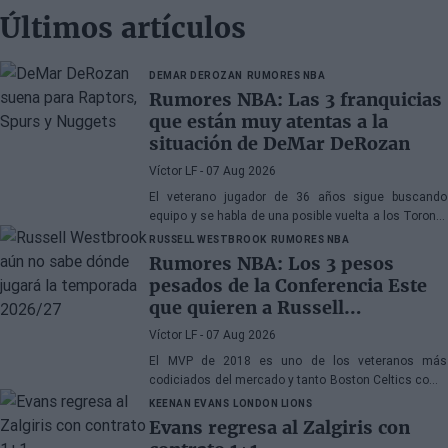
Últimos artículos
DEMAR DEROZAN
RUMORES NBA
Rumores NBA: Las 3 franquicias
que están muy atentas a la
situación de DeMar DeRozan
Víctor LF
- 07 Aug 2026
El veterano jugador de 36 años sigue buscando
equipo y se habla de una posible vuelta a los Toronto
Raptors o San Antonio Spurs, mientras Denver
RUSSELL WESTBROOK
RUMORES NBA
Nuggets también forma parte de la ecuación
Rumores NBA: Los 3 pesos
pesados de la Conferencia Este
que quieren a Russell
Westbrook
Víctor LF
- 07 Aug 2026
El MVP de 2018 es uno de los veteranos más
codiciados del mercado y tanto Boston Celtics como
Cleveland Cavaliers y Detroit Pistons estarían
KEENAN EVANS
LONDON LIONS
interesados en hacerse con sus servicios
Evans regresa al Zalgiris con