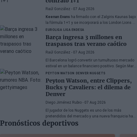
contrato 1+1
Raúl González
- 07 Aug 2026
Keenan Evans
ha firmado con el Zalgiris Kaunas bajo
la fórmula 1+1 y se incorporará a los London Lions en
calidad de cedido durante la temporada 2026/27. El
EUROLIGA
LIGA ENDESA
base estadounidense continúa su proceso de
Barça ingresa 3 millones en
recuperación tras las lesiones sufridas en los
traspasos tras verano caótico
últimos meses.
Raúl González
- 07 Aug 2026
El Barcelona logró convertir un tumultuoso mercado
estival en un balance financiero positivo. Según Marc
Mundet, la sección azulgrana ingresó cerca de tres
PEYTON WATSON
DENVER NUGGETS
millones de euros procedentes de salidas de
Peyton Watson, entre Clippers,
jugadores, a pesar de un proceso de transferencias
Bucks y Cavaliers: el dilema de
marcado por la incertidumbre y los cambios de
Denver
última hora.
Diego Jiménez Rubio
- 07 Aug 2026
El jugador de los Nuggets es uno de los más
pretendidos del mercado y una nueva franquicia ha
Pronósticos deportivos
entrado en la puja.