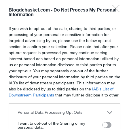
Blogdebasket.com -
Do Not Process My Personal
El valor de Brown en el mercado no debe subestimarse.
Information
Con su habilidad para defender múltiples posiciones, su
If you wish to opt-out of the sale, sharing to third parties, or
capacidad para anotar y su experiencia en situaciones
processing of your personal or sensitive information for
de alta presión, es un activo deseable para cualquier
targeted advertising by us, please use the below opt-out
section to confirm your selection. Please note that after your
equipo contendiente. Los Raptors, conscientes de esto,
opt-out request is processed you may continue seeing
están explorando las opciones de intercambio para
interest-based ads based on personal information utilized by
us or personal information disclosed to third parties prior to
maximizar el retorno de su inversión.
your opt-out. You may separately opt-out of the further
disclosure of your personal information by third parties on the
Además, su experiencia en playoffs y su capacidad para
IAB’s list of downstream participants. This information may
also be disclosed by us to third parties on the
IAB’s List of
asumir roles secundarios o incluso principales en
Downstream Participants
that may further disclose it to other
determinados momentos, lo convierten en un jugador
third parties.
codiciado por equipos que buscan profundidad y
Personal Data Processing Opt Outs
flexibilidad en su rotación.
I want to opt-out of the Sharing of my
personal data.