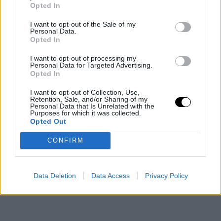
Opciones de intercambio
Opted In
para los Raptors
I want to opt-out of the Sale of my
Personal Data.
Opted In
Al considerar un traspaso, los Raptors podrían buscar
varias rutas estratégicas. Un posible escenario podría
I want to opt-out of processing my
Personal Data for Targeted Advertising.
involucrar a equipos que necesitan reforzar su defensa
Opted In
perimetral y su profundidad en la posición de alero.
I want to opt-out of Collection, Use,
Retention, Sale, and/or Sharing of my
Equipos como Los Angeles Lakers, Miami Heat o incluso
Personal Data that Is Unrelated with the
Purposes for which it was collected.
Golden State Warriors podrían estar interesados en
Opted Out
adquirir a Brown, considerando su necesidad de
CONFIRM
jugadores con las características defensivas y la
versatilidad que Brown aporta.
Data Deletion
Data Access
Privacy Policy