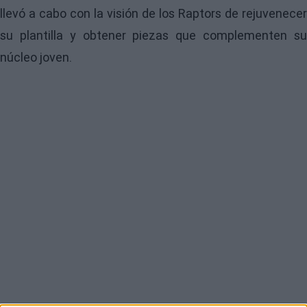
llevó a cabo con la visión de los Raptors de rejuvenecer
su plantilla y obtener piezas que complementen su
núcleo joven.