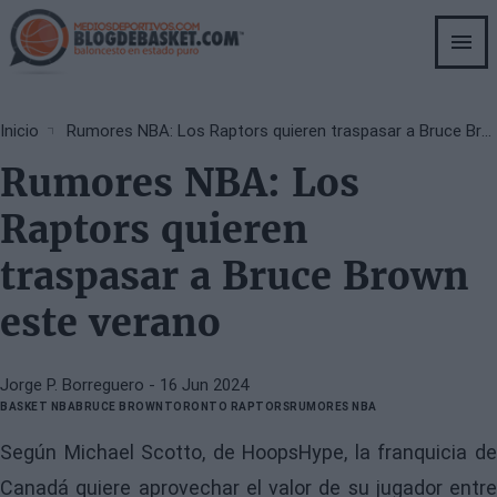
Skip
to
main
content
Breadcrumb
Inicio
Rumores NBA: Los Raptors quieren traspasar a Bruce Brown este verano
Rumores NBA: Los
Raptors quieren
traspasar a Bruce Brown
este verano
Jorge P. Borreguero
- 16 Jun 2024
BASKET NBA
BRUCE BROWN
TORONTO RAPTORS
RUMORES NBA
Según Michael Scotto, de HoopsHype, la franquicia de
Canadá quiere aprovechar el valor de su jugador entre