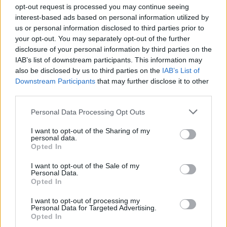
a ser muy valioso.
opt-out request is processed you may continue seeing
interest-based ads based on personal information utilized by
Todo este capital del draft da a Presti una tremenda
us or personal information disclosed to third parties prior to
your opt-out. You may separately opt-out of the further
flexibilidad. Podría apostar fuerte por Flagg. Flagg es un
disclosure of your personal information by third parties on the
alero grande con una gran capacidad de anotación,
IAB’s list of downstream participants. This information may
also be disclosed by us to third parties on the
IAB’s List of
defensa y madurez. Sus habilidades encajan a la
Downstream Participants
that may further disclose it to other
perfección en el sistema de ritmo rápido de OKC bajo la
third parties.
dirección de
Mark Daigneault
. Flagg podría convertirse
Personal Data Processing Opt Outs
inmediatamente en la cuarta opción de los Thunder o
I want to opt-out of the Sharing of my
incluso llegar a ser la segunda opción por detrás de
personal data.
Opted In
SGA. Su versatilidad ofensiva y sus instintos defensivos
I want to opt-out of the Sale of my
hacen de él un jugador ideal.
Personal Data.
Opted In
La fórmula que
I want to opt-out of processing my
Personal Data for Targeted Advertising.
podría emplear
Opted In