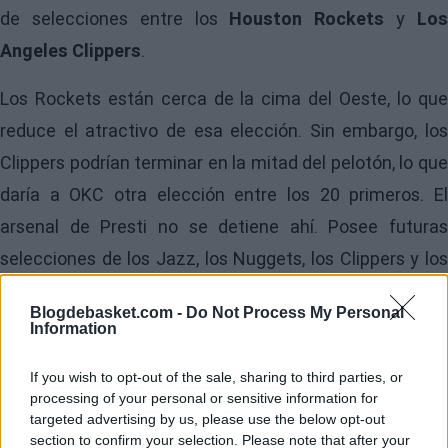
de selecciones entre los
Houston Rockets
y
Lo
Angeles Clippers
.
Los Rockets están cerca de la cima del Oeste, lo que
reduce el atractivo de esa elección. Sin embargo, los
Clippers podrían terminar en la mitad del pelotón, lo que
daría a OKC otra elección entre los 20 primeros. El
arsenal de Presti no se detiene ahí. Posee futuras
selecciones de los Jazz, los Nuggets, los Clippers y los
Mavericks. Algunas de estas selecciones llegan hasta
Blogdebasket.com -
Do Not Process My Personal
2029. Un activo particularmente intrigante es el
Information
intercambio de 2027 con los Clippers. Para entonces,
If you wish to opt-out of the sale, sharing to third parties, or
Kawhi Leonard
y
James Harden
probablement
processing of your personal or sensitive information for
estarán en declive o se habrán ido. Ese pick podría llegar
targeted advertising by us, please use the below opt-out
section to confirm your selection. Please note that after your