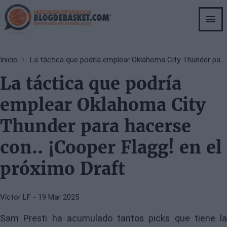
Skip
to
main
content
Breadcrumb
Inicio
La táctica que podría emplear Oklahoma City Thunder para hacerse con.. ¡Cooper Flagg! en el próximo Draft
La táctica que podría
emplear Oklahoma City
Thunder para hacerse
con.. ¡Cooper Flagg! en el
próximo Draft
Víctor LF
- 19 Mar 2025
Sam Presti ha acumulado tantos picks que tiene la