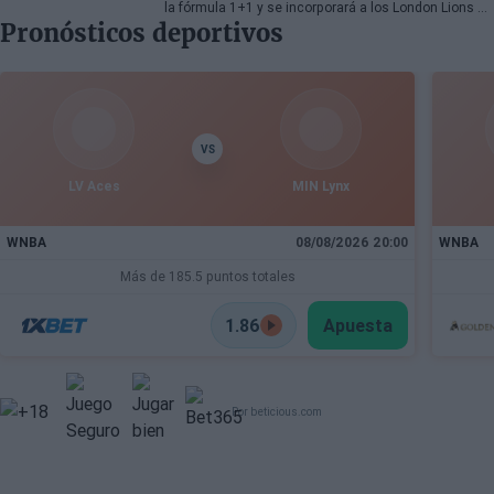
la fórmula 1+1 y se incorporará a los London Lions en
Pronósticos deportivos
calidad de cedido durante la temporada 2026/27. El
base estadounidense continúa su proceso de
recuperación tras las lesiones sufridas en los
últimos meses.
VS
LV Aces
MIN Lynx
WNBA
08/08/2026 20:00
WNBA
Más de 185.5 puntos totales
1.86
Apuesta
Por beticious.com