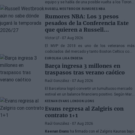
equipo y se habla de una posible vuelta a los Toronto
Raptors o San Antonio Spurs, mientras Denver
RUSSELL WESTBROOK
RUMORES NBA
Nuggets también forma parte de la ecuación
Rumores NBA: Los 3 pesos
pesados de la Conferencia Este
que quieren a Russell
Westbrook
Víctor LF
- 07 Aug 2026
El MVP de 2018 es uno de los veteranos más
codiciados del mercado y tanto Boston Celtics como
Cleveland Cavaliers y Detroit Pistons estarían
EUROLIGA
LIGA ENDESA
interesados en hacerse con sus servicios
Barça ingresa 3 millones en
traspasos tras verano caótico
Raúl González
- 07 Aug 2026
El Barcelona logró convertir un tumultuoso mercado
estival en un balance financiero positivo. Según Marc
Mundet, la sección azulgrana ingresó cerca de tres
KEENAN EVANS
LONDON LIONS
millones de euros procedentes de salidas de
Evans regresa al Zalgiris con
jugadores, a pesar de un proceso de transferencias
contrato 1+1
marcado por la incertidumbre y los cambios de
última hora.
Raúl González
- 07 Aug 2026
Keenan Evans
ha firmado con el Zalgiris Kaunas bajo