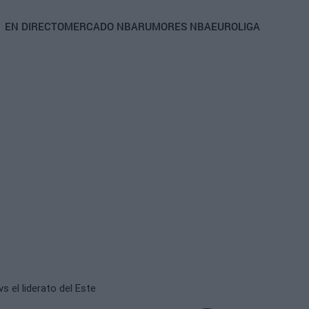
Main
EN DIRECTO
MERCADO NBA
RUMORES NBA
EUROLIGA
navigation
s el liderato del Este