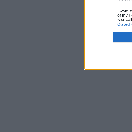
I want t
of my P
was col
Opted 