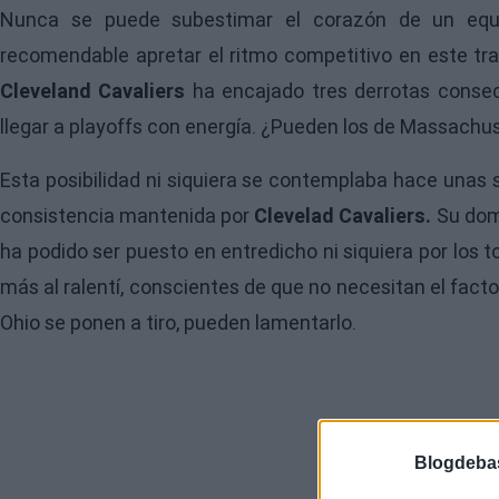
Nunca se puede subestimar el corazón de un eq
recomendable apretar el ritmo competitivo en este t
Cleveland Cavaliers
ha encajado tres derrotas consec
llegar a playoffs con energía. ¿Pueden los de Massachuss
Esta posibilidad ni siquiera se contemplaba hace unas 
consistencia mantenida por
Clevelad Cavaliers.
Su domi
ha podido ser puesto en entredicho ni siquiera por los
más al ralentí, conscientes de que no necesitan el factor
Ohio se ponen a tiro, pueden lamentarlo.
Blogdeba