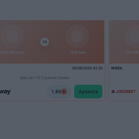
VS
PHX Mercury
CON Sun
GS Valk
08/08/2026 02:30
WNBA
Más de 173.5 puntos totales
1.86
Apuesta