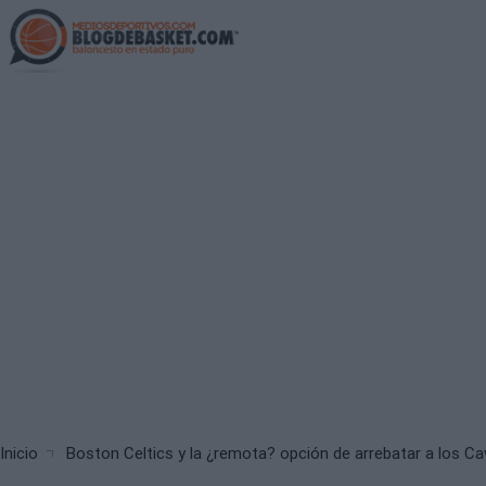
Skip
to
main
content
Breadcrumb
Inicio
Boston Celtics y la ¿remota? opción de arrebatar a los Cav