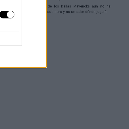
El base de los Dallas Mavericks aún no ha
resuelto su futuro y no se sabe dónde jugará la
próxima temporada