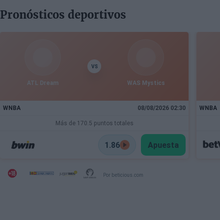
Pronósticos deportivos
VS
ATL Dream
WAS Mystics
WNBA
08/08/2026 02:30
WNBA
Más de 170.5 puntos totales
1.86
Apuesta
Por beticious.com