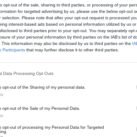
to opt-out of the sale, sharing to third parties, or processing of your per
formation for targeted advertising by us, please use the below opt-out s
r selection. Please note that after your opt-out request is processed y
eing interest-based ads based on personal information utilized by us or
disclosed to third parties prior to your opt-out. You may separately opt-
losure of your personal information by third parties on the IAB’s list of
. This information may also be disclosed by us to third parties on the
IA
Participants
that may further disclose it to other third parties.
bar la temporada regular y la diferencia que los
l Data Processing Opt Outs
 con dos victorias para cada uno, por lo que en
Lo que está claro es que
Boston Celtics
no tiene
o opt-out of the Sharing of my personal data.
In
liderato de la Conferencia Este tendrá que ganar
 tramo final de unos
Cleveland Cavaliers
que han
o opt-out of the Sale of my Personal Data.
 curso.
In
to opt-out of processing my Personal Data for Targeted
ing.
In