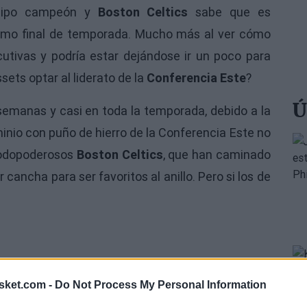
uipo campeón y
Boston Celtics
sabe que es
ramo final de temporada. Mucho más al ver cómo
utivas y podría estar dejándose ir un poco para
ets optar al liderato de la
Conferencia Este
?
Ú
semanas y casi en toda la temporada, debido a la
nio con puño de hierro de la Conferencia Este no
 todopoderosos
Boston Celtics
, que han caminado
 cancha para ser favoritos al anillo. Pero si los de
sket.com -
Do Not Process My Personal Information