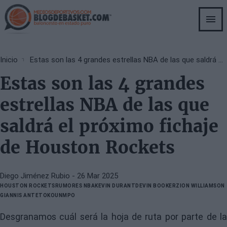
Skip
to
main
content
Breadcrumb
Inicio
Estas son las 4 grandes estrellas NBA de las que saldrá el próximo fichaje de Houston Rockets
Estas son las 4 grandes
estrellas NBA de las que
saldrá el próximo fichaje
de Houston Rockets
Diego Jiménez Rubio
- 26 Mar 2025
HOUSTON ROCKETS
RUMORES NBA
KEVIN DURANT
DEVIN BOOKER
ZION WILLIAMSON
GIANNIS ANTETOKOUNMPO
Desgranamos cuál será la hoja de ruta por parte de la