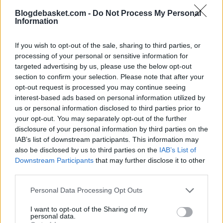
Blogdebasket.com -
Do Not Process My Personal
Information
If you wish to opt-out of the sale, sharing to third parties, or
processing of your personal or sensitive information for
- Durant es la opción preferida, pero se barajan otras
targeted advertising by us, please use the below opt-out
opciones
section to confirm your selection. Please note that after your
opt-out request is processed you may continue seeing
interest-based ads based on personal information utilized by
La opción predilecta de la gerencia y cuerpo técnico es
us or personal information disclosed to third parties prior to
Kevin Durant
. Saber que la leyenda ha comunicado ya 
your opt-out. You may separately opt-out of the further
disclosure of your personal information by third parties on the
los Suns su deseo de marcharse allana mucho el
IAB’s list of downstream participants. This information may
terreno. Jabari Smith Jr y Jalen Green parecen ser los
also be disclosed by us to third parties on the
IAB’s List of
Downstream Participants
that may further disclose it to other
dos jugadores con los que poder armar un paquete
third parties.
comercial suficiente como para convencer a los de
Personal Data Processing Opt Outs
Arizona, ya sea por KD o por
Devin Booker
, quien
I want to opt-out of the Sharing of my
también podría salir y, si la opción de Durant se
personal data.