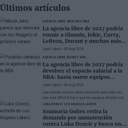
Últimos artículos
AGENCIA LIBRE
MERCADO NBA
La agencia libre de 2027 podría
reunir a Giannis, Jokic, Curry,
LeBron, Durant y muchas más
superestrellas
Juan López
- 05 Aug 2026
AGENCIA LIBRE
BASKET NBA
La agencia libre de 2027 podría
devolver el espacio salarial a la
NBA: hasta nueve equipos
tendrían margen
Juan López
- 05 Aug 2026
Las nuevas normas están haciendo que cada vez
sea más difícil fichar y que los equipos ahorren más
que nunca
LUKA DONCIC
LOS ANGELES LAKERS
Anamaria Goltes retira la
demanda por manutención
contra Luka Doncic y busca un