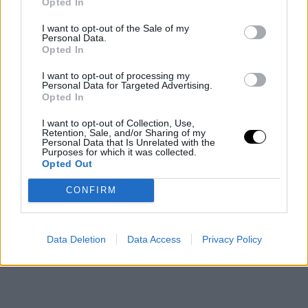
Opted In
desbarata, sería también candidato a recalar en los
Rockets.
I want to opt-out of the Sale of my
Personal Data.
Opted In
Otras cartas que se barajan son
Giannis
I want to opt-out of processing my
Antetokounmpo
, quien podría terminar saliendo de los
Personal Data for Targeted Advertising.
Opted In
Bucks si estos no logran un resultado importante en
I want to opt-out of Collection, Use,
playoffs, o incluso,
Zion Williamson
. Sería un
Retention, Sale, and/or Sharing of my
Personal Data that Is Unrelated with the
arriesgada apuesta la de optar por el de los Pelicans,
Purposes for which it was collected.
Opted Out
pero encajaría perfectamente como complemento de
Sengun y dotaría a
Houston Rockets
de un juego
CONFIRM
interior temible. Será interesante seguir la evolución de
estos rumores NBA y qué ocurre finalmente.
Data Deletion
Data Access
Privacy Policy