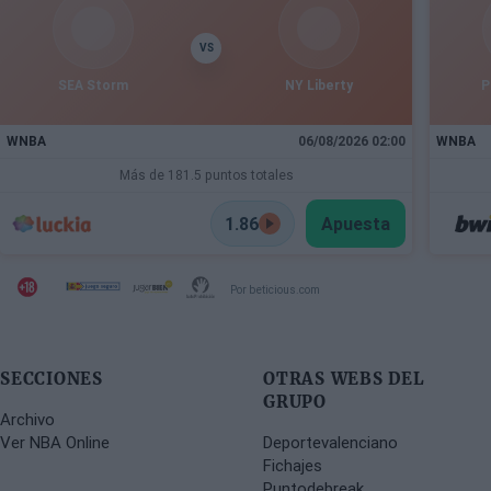
VS
SEA Storm
NY Liberty
P
WNBA
06/08/2026 02:00
WNBA
Más de 181.5 puntos totales
1.86
Apuesta
Por beticious.com
SECCIONES
OTRAS WEBS DEL
GRUPO
Archivo
Ver NBA Online
Deportevalenciano
Fichajes
Puntodebreak