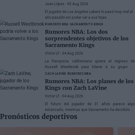
acuerdo amistoso
Juan López
- 05 Aug 2026
El jugador de Los Angeles Lakers lo pasó muy mal el
año pasado sin poder ver a sus hijas
RUMORES NBA
SACRAMENTO KINGS
Rumores NBA: Los dos
sorprendentes objetivos de los
Sacramento Kings
Víctor LF
- 04 Aug 2026
La franquicia californiana quiere el regreso de
Russell Westbrook para liderar a su grupo de
jóvenes, mientras que también suena Victor Oladipo
ZACH LAVINE
RUMORES NBA
Rumores NBA: Los planes de los
Kings con Zach LaVine
Víctor LF
- 04 Aug 2026
El futuro del jugador de 31 años parece algo
estancado, mientras que Sacramento ha decidido no
Pronósticos deportivos
rescindir su contrato