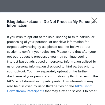
Blogdebasket.com -
Do Not Process My Personal
Information
If you wish to opt-out of the sale, sharing to third parties, or
processing of your personal or sensitive information for
targeted advertising by us, please use the below opt-out
section to confirm your selection. Please note that after your
opt-out request is processed you may continue seeing
interest-based ads based on personal information utilized by
Las intenciones de
us or personal information disclosed to third parties prior to
your opt-out. You may separately opt-out of the further
disclosure of your personal information by third parties on the
James Harden
IAB’s list of downstream participants. This information may
also be disclosed by us to third parties on the
IAB’s List of
Es probable que
Harden
decline su opción de jugador d
Downstream Participants
that may further disclose it to other
third parties.
36,3 millones de dólares para obtener una cifra similar