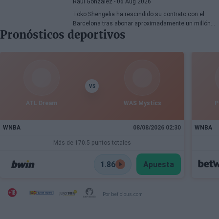
Raúl González
- 06 Aug 2026
Toko Shengelia ha rescindido su contrato con el
Barcelona tras abonar aproximadamente un millón
Pronósticos deportivos
de euros y se ha comprometido con el Dubái para la
temporada 2026-27. El alero georgiano completó una
única campaña azulgrana en la que disputó 78
encuentros entre competiciones europeas y
domésticas.
VS
ATL Dream
WAS Mystics
P
WNBA
08/08/2026 02:30
WNBA
Más de 170.5 puntos totales
1.86
Apuesta
Por beticious.com