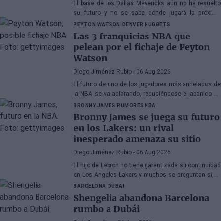
El base de los Dallas Mavericks aún no ha resuelto
su futuro y no se sabe dónde jugará la próxima
temporada
PEYTON WATSON
DENVER NUGGETS
Las 3 franquicias NBA que
pelean por el fichaje de Peyton
Watson
Diego Jiménez Rubio
- 06 Aug 2026
El futuro de uno de los jugadores más anhelados de
la NBA se va aclarando, reduciéndose el abanico de
franquicias candidatas a tres.
BRONNY JAMES
RUMORES NBA
Bronny James se juega su futuro
en los Lakers: un rival
inesperado amenaza su sitio
Diego Jiménez Rubio
- 06 Aug 2026
El hijo de Lebron no tiene garantizada su continuidad
en Los Angeles Lakers y muchos se preguntan si ha
hecho méritos para seguir en la NBA.
BARCELONA
DUBAI
Shengelia abandona Barcelona
rumbo a Dubái