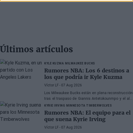
Últimos artículos
KYLE KUZMA
MILWAUKEE BUCKS
Rumores NBA: Los 6 destinos a
los que podría ir Kyle Kuzma
Víctor LF
- 07 Aug 2026
Los Milwaukee Bucks están en plena reconstrucción
tras el traspaso de Giannis Antetokounmpo y el ala-
pívot podría ser el siguiente
KYRIE IRVING
MINNESOTA TIMBERWOLVES
Rumores NBA: El equipo para el
que suena Kyrie Irving
Víctor LF
- 07 Aug 2026