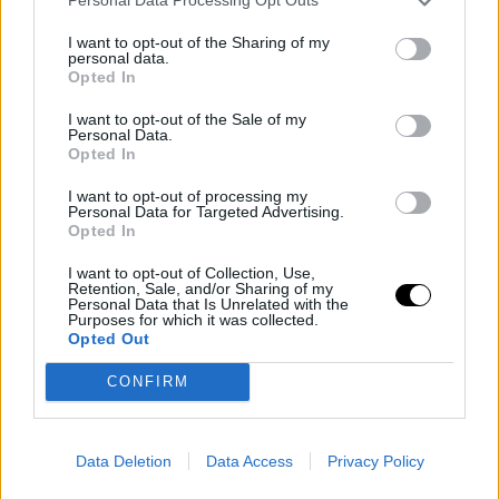
pero en un acuerdo de dos años para alinearse con
Personal Data Processing Opt Outs
Leonard, tal vez en 72-75 millones de dólares.
I want to opt-out of the Sharing of my
personal data.
Opted In
I want to opt-out of the Sale of my
Personal Data.
Opted In
I want to opt-out of processing my
Personal Data for Targeted Advertising.
Opted In
I want to opt-out of Collection, Use,
Retention, Sale, and/or Sharing of my
Personal Data that Is Unrelated with the
Purposes for which it was collected.
Opted Out
CONFIRM
Data Deletion
Data Access
Privacy Policy