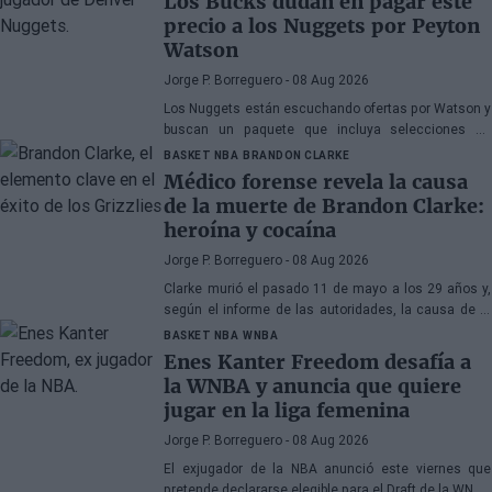
Los Bucks dudan en pagar este
precio a los Nuggets por Peyton
Watson
Jorge P. Borreguero
- 08 Aug 2026
Los Nuggets están escuchando ofertas por Watson y
buscan un paquete que incluya selecciones de
primera ronda, jóvenes talentos o una combinación
BASKET NBA
BRANDON CLARKE
de ambos
Médico forense revela la causa
de la muerte de Brandon Clarke:
heroína y cocaína
Jorge P. Borreguero
- 08 Aug 2026
Clarke murió el pasado 11 de mayo a los 29 años y,
según el informe de las autoridades, la causa de la
muerte fueron los efectos de la heroína y la cocaína
BASKET NBA
WNBA
Enes Kanter Freedom desafía a
la WNBA y anuncia que quiere
jugar en la liga femenina
Jorge P. Borreguero
- 08 Aug 2026
El exjugador de la NBA anunció este viernes que
pretende declararse elegible para el Draft de la WNBA