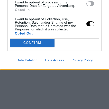
I want to opt-out of processing my
puntos. El veterano Danilo Gallinari salió al rescate y
Personal Data for Targeted Advertising.
Opted In
metió 10 puntos al final. Nicol Melli 8. Pero no fue
I want to opt-out of Collection, Use,
suficente. A casalos de Gianmarco Pozzecco.
Retention, Sale, and/or Sharing of my
Personal Data that Is Unrelated with the
Purposes for which it was collected.
Opted Out
CONFIRM
Data Deletion
Data Access
Privacy Policy