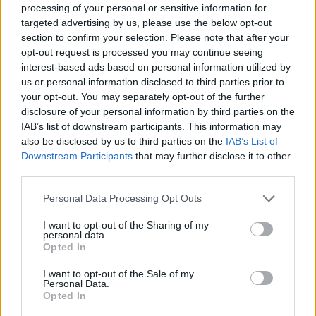
puntos (11 de 19 en tiros de campo, 15 de 16 desde la
processing of your personal or sensitive information for
personal y 5 de 11 en triples, la mitad de Eslovenia en el
targeted advertising by us, please use the below opt-out
section to confirm your selection. Please note that after your
partido), 10 rebotes y, eso sí, sólo una asistencia. Tras él,
opt-out request is processed you may continue seeing
el único esloveno que pasó de la decena fue Klemen
interest-based ads based on personal information utilized by
us or personal information disclosed to third parties prior to
Prepelic con 11. Alen Omic fue importante con 7 puntos
your opt-out. You may separately opt-out of the further
disclosure of your personal information by third parties on the
y 7 rebotes. Le falta a los eslovenos algo más al lado de
IAB’s list of downstream participants. This information may
su gran estrella, aunque viendo como caen los favoritos
also be disclosed by us to third parties on the
IAB’s List of
Downstream Participants
that may further disclose it to other
del campeonato decir que no pueden ganar con lo que
third parties.
tienen teniendo a Doncic sería una herejía.
Personal Data Processing Opt Outs
Image
I want to opt-out of the Sharing of my
personal data.
Opted In
Italia, otra vez insuficiente. Simone Fontecchio estuvo
I want to opt-out of the Sale of my
muy bien con 22 puntos. Saliou Niang, como con
Personal Data.
Opted In
España, aportó mucho en el juego interior con 12