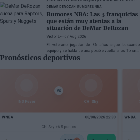
de 2027
DEMAR DEROZAN
RUMORES NBA
Rumores NBA: Las 3 franquicias
que están muy atentas a la
situación de DeMar DeRozan
Víctor LF
- 07 Aug 2026
El veterano jugador de 36 años sigue buscando
equipo y se habla de una posible vuelta a los Toronto
Pronósticos deportivos
Raptors o San Antonio Spurs, mientras Denver
Nuggets también forma parte de la ecuación
VS
IND Fever
CHI Sky
WNBA
08/08/2026 22:30
WNBA
CHI Sky +6.5 puntos