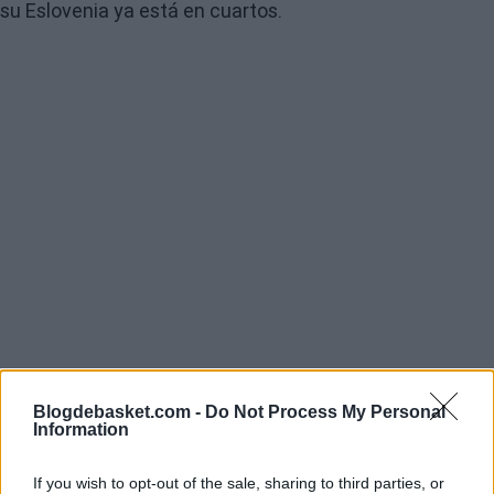
su Eslovenia ya está en cuartos.
Blogdebasket.com -
Do Not Process My Personal
Information
El jugador de
Los Angeles Lakers
finalizó el duelo con 4
If you wish to opt-out of the sale, sharing to third parties, or