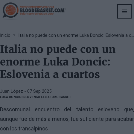
Skip
to
main
content
Breadcrumb
Inicio
Italia no puede con un enorme Luka Doncic: Eslovenia a cuartos
Italia no puede con un
enorme Luka Doncic:
Eslovenia a cuartos
Juan López
- 07 Sep 2025
LUKA DONCIC
ESLOVENIA
ITALIA
EUROBASKET
Descomunal encuentro del talento esloveno que,
aunque fue de más a menos, fue suficiente para acabar
con los transalpinos