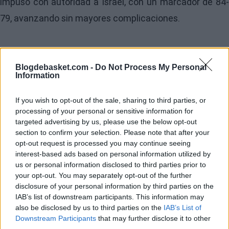
impuso con autoridad a Israel, con un marcador de 84-
79, avanzando sin mayores complicaciones.
Blogdebasket.com -
Do Not Process My Personal
Information
If you wish to opt-out of the sale, sharing to third parties, or
processing of your personal or sensitive information for
targeted advertising by us, please use the below opt-out
section to confirm your selection. Please note that after your
opt-out request is processed you may continue seeing
interest-based ads based on personal information utilized by
us or personal information disclosed to third parties prior to
your opt-out. You may separately opt-out of the further
disclosure of your personal information by third parties on the
IAB’s list of downstream participants. This information may
also be disclosed by us to third parties on the
IAB’s List of
Downstream Participants
that may further disclose it to other
En cuanto a jugadores destacados,
Giannis
third parties.