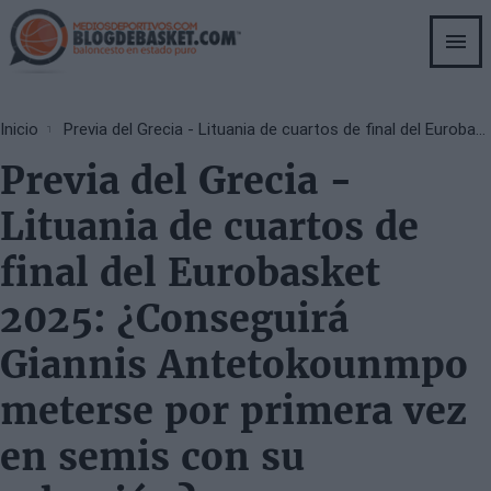
Skip
to
main
content
Breadcrumb
Inicio
Previa del Grecia - Lituania de cuartos de final del Eurobasket 2025: ¿Conseguirá Giannis Antetokounmpo meterse por primera vez en semis con su selección?
Previa del Grecia -
Lituania de cuartos de
final del Eurobasket
2025: ¿Conseguirá
Giannis Antetokounmpo
meterse por primera vez
en semis con su