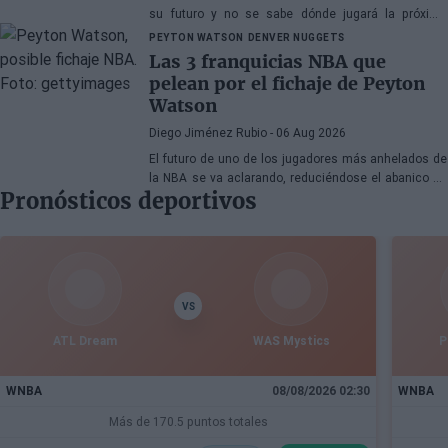
su futuro y no se sabe dónde jugará la próxima
temporada
PEYTON WATSON
DENVER NUGGETS
Las 3 franquicias NBA que
pelean por el fichaje de Peyton
Watson
Diego Jiménez Rubio
- 06 Aug 2026
El futuro de uno de los jugadores más anhelados de
la NBA se va aclarando, reduciéndose el abanico de
Pronósticos deportivos
franquicias candidatas a tres.
VS
ATL Dream
WAS Mystics
P
WNBA
08/08/2026 02:30
WNBA
Más de 170.5 puntos totales