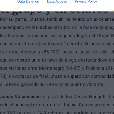
Data Deletion
Data Access
Privacy Policy
el grupo y en octavos
Por su parte, Lituania también ha tenido un excelente
desempeño en el Eurobasket 2025. En la fase de grupos,
los lituanos terminaron en segundo lugar del Grupo B
con un registro de 4 victorias y 1 derrota. Su única caída
fue ante Alemania (88-107), pero, a pesar de ello, el
equipo mostró un alto nivel de juego, destacándose en
sus victorias ante Montenegro (94-67) y Finlandia (81-
78). En octavos de final, Lituania superó con comodidad
a Letonia, ganando 88-79 en un encuentro vibrante.
Jonas Valanciunas
, el pívot de los Denver Nuggets, ha
sido el principal referente de Lituania. Con un promedio
de 16.3 puntos y 14.3 rebotes por partido, es la pieza