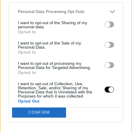
Antetokounmpo
sigue siendo el eje del equipo. El
Personal Data Processing Opt Outs
"Greek Freak" ha tenido un rendimiento espectacular,
I want to opt-out of the Sharing of my
con un promedio de 33.5 puntos por partido y 9.8
personal data.
Opted In
rebotes. A su lado,
Tyler Dorsey
y
Kostas Papanikolaou
I want to opt-out of the Sale of my
también han sido fundamentales. Dorsey ha
Personal Data.
Opted In
promediado 12 puntos por encuentro, mientras que
I want to opt-out of processing my
Papanikolaou ha aportado 10.3 puntos y 5 rebotes por
Personal Data for Targeted Advertising.
Opted In
partido, mostrando su versatilidad y liderazgo en la
cancha.
I want to opt-out of Collection, Use,
Retention, Sale, and/or Sharing of my
Personal Data that Is Unrelated with the
Purposes for which it was collected.
Image
Opted Out
CONFIRM
Lituania: Dominio en