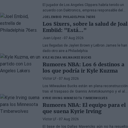
El jugador de Los Angeles Clippers habría tenido un
acuerdo con Daktronics, empresa responsable del
videomarcador del Intuit Dome
JOEL EMBIID
PHILADELPHIA 76ERS
Los Sixers, sobre la salud de Joal
Embiid: "Está..."
Juan López
- 07 Aug 2026
Las llegadas de Jaylen Brown y LeBron James le han
dado otro aire a Philadelphia
KYLE KUZMA
MILWAUKEE BUCKS
Rumores NBA: Los 6 destinos a
los que podría ir Kyle Kuzma
Víctor LF
- 07 Aug 2026
Los Milwaukee Bucks están en plena reconstrucción
tras el traspaso de Giannis Antetokounmpo y el ala-
pívot podría ser el siguiente
KYRIE IRVING
MINNESOTA TIMBERWOLVES
Rumores NBA: El equipo para el
que suena Kyrie Irving
Víctor LF
- 07 Aug 2026
El base de los Dallas Mavericks aún no ha resuelto