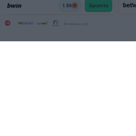
1.86
Apuesta
Por beticious.com
SECCIONES
OTRAS WEBS DEL
GRUPO
Archivo
Ver NBA Online
Deportevalenciano
Fichajes
Puntodebreak
INFORMACIÓN
REDES SOCIALES
Contacto
Legal
Publicidad
Sobre nosotros