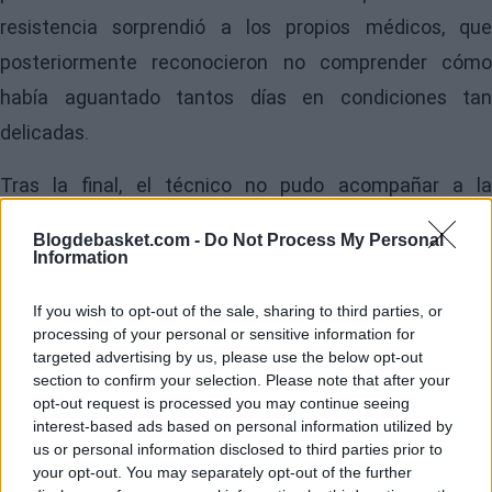
resistencia sorprendió a los propios médicos, que
posteriormente reconocieron no comprender cómo
había aguantado tantos días en condiciones tan
delicadas.
Tras la final, el técnico no pudo acompañar a la
expedición a Frankfurt para festejar el título con la
Blogdebasket.com -
Do Not Process My Personal
afición. Los síntomas lo obligaron a desplazarse
Information
directamente a Barcelona, donde nuevas pruebas
If you wish to opt-out of the sale, sharing to third parties, or
confirmaron que la pancreatitis persistía. Desde este
processing of your personal or sensitive information for
targeted advertising by us, please use the below opt-out
lunes permanece ingresado en un hospital de la ciudad
section to confirm your selection. Please note that after your
condal, donde los especialistas le han fijado un plan de
opt-out request is processed you may continue seeing
interest-based ads based on personal information utilized by
recuperación que comienza con un mínimo de dos
us or personal information disclosed to third parties prior to
semanas de ingreso.
your opt-out. You may separately opt-out of the further