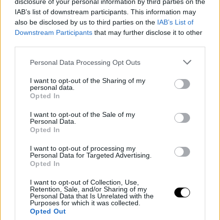
disclosure of your personal information by third parties on the
El objetivo inicial es controlar de manera definitiva la
IAB’s list of downstream participants. This information may
also be disclosed by us to third parties on the
IAB’s List of
enfermedad y estabilizar su estado. Si la evolución es
Downstream Participants
that may further disclose it to other
positiva, los médicos procederán a una operación por
third parties.
laparoscopia para extirparle la vesícula, un paso
Personal Data Processing Opt Outs
necesario para evitar recaídas y posibles
I want to opt-out of the Sharing of my
personal data.
complicaciones futuras.
Opted In
Image
I want to opt-out of the Sale of my
Personal Data.
Opted In
El calvario de
I want to opt-out of processing my
Personal Data for Targeted Advertising.
Opted In
Mumbrú
I want to opt-out of Collection, Use,
Retention, Sale, and/or Sharing of my
Mientras tanto, el contraste resulta evidente: Alemania
Personal Data that Is Unrelated with the
Purposes for which it was collected.
celebra un éxito histórico, pero su seleccionador centra
Opted Out