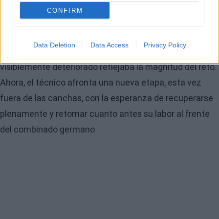
todas sus energías en superar un problema de salud
CONFIRM
que lo ha puesto a prueba más allá de lo deportivo. El
compromiso de Mumbrú quedó patente en su empeño
Data Deletion
Data Access
Privacy Policy
por acompañar a sus jugadores, aunque su aspecto
visiblemente deteriorado reflejaba la magnitud del reto.
Ahora, el técnico afronta una nueva etapa, esta vez
fuera de las canchas, con la esperanza de recuperarse
plenamente y retomar cuanto antes su labor al frente
del combinado germano