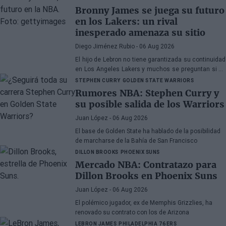
Bronny James se juega su futuro
en los Lakers: un rival
inesperado amenaza su sitio
Diego Jiménez Rubio
- 06 Aug 2026
El hijo de Lebron no tiene garantizada su continuidad
en Los Angeles Lakers y muchos se preguntan si ha
hecho méritos para seguir en la NBA.
STEPHEN CURRY
GOLDEN STATE WARRIORS
Rumores NBA: Stephen Curry y
su posible salida de los Warriors
Juan López
- 06 Aug 2026
El base de Golden State ha hablado de la posibilidad
de marcharse de la Bahía de San Francisco
DILLON BROOKS
PHOENIX SUNS
Mercado NBA: Contratazo para
Dillon Brooks en Phoenix Suns
Juan López
- 06 Aug 2026
El polémico jugador, ex de Memphis Grizzlies, ha
renovado su contrato con los de Arizona
LEBRON JAMES
PHILADELPHIA 76ERS