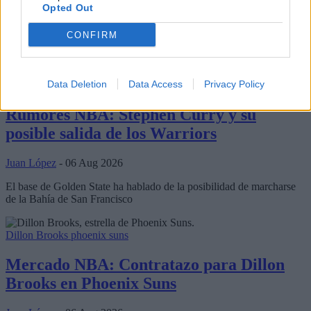
Opted Out
CONFIRM
Últimos artículos
Data Deletion
Data Access
Privacy Policy
Stephen Curry
Golden State Warriors
Rumores NBA: Stephen Curry y su
posible salida de los Warriors
Juan López
- 06 Aug 2026
El base de Golden State ha hablado de la posibilidad de marcharse
de la Bahía de San Francisco
Dillon Brooks
phoenix suns
Mercado NBA: Contratazo para Dillon
Brooks en Phoenix Suns