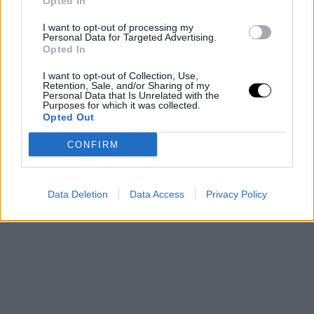
Opted In
ausencia. El objetivo sigue siendo claro: regresar a los
I want to opt-out of processing my
playoffs por segunda vez en las últimas dos décadas.
Personal Data for Targeted Advertising.
Opted In
La evolución de la lesión de Keegan Murray será
I want to opt-out of Collection, Use,
determinante para las aspiraciones de unos Kings que
Retention, Sale, and/or Sharing of my
Personal Data that Is Unrelated with the
no pueden permitirse otro paso atrás en su
Purposes for which it was collected.
Opted Out
reconstrucción.
CONFIRM
Data Deletion
Data Access
Privacy Policy