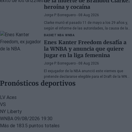
de la muerte de Brandon Clarke:
heroína y cocaína
Jorge P. Borreguero
- 08 Aug 2026
Clarke murió el pasado 11 de mayo a los 29 años y,
según el informe de las autoridades, la causa de la
muerte fueron los efectos de la heroína y la cocaína
BASKET NBA
WNBA
Enes Kanter Freedom desafía a
la WNBA y anuncia que quiere
jugar en la liga femenina
Jorge P. Borreguero
- 08 Aug 2026
El exjugador de la NBA anunció este viernes que
pretende declararse elegible para el Draft de la WNBA
Pronósticos deportivos
de 2027
LV Aces
VS
NY Liberty
WNBA
09/08/2026 19:30
Más de 183.5 puntos totales