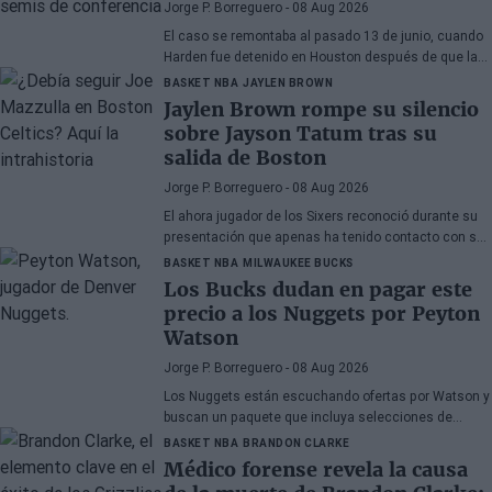
Jorge P. Borreguero
- 08 Aug 2026
El caso se remontaba al pasado 13 de junio, cuando
Harden fue detenido en Houston después de que la
policía encontrara una pistola en su vehículo
BASKET NBA
JAYLEN BROWN
Jaylen Brown rompe su silencio
sobre Jayson Tatum tras su
salida de Boston
Jorge P. Borreguero
- 08 Aug 2026
El ahora jugador de los Sixers reconoció durante su
presentación que apenas ha tenido contacto con su
antiguo compañero
BASKET NBA
MILWAUKEE BUCKS
Los Bucks dudan en pagar este
precio a los Nuggets por Peyton
Watson
Jorge P. Borreguero
- 08 Aug 2026
Los Nuggets están escuchando ofertas por Watson y
buscan un paquete que incluya selecciones de
primera ronda, jóvenes talentos o una combinación
BASKET NBA
BRANDON CLARKE
de ambos
Médico forense revela la causa