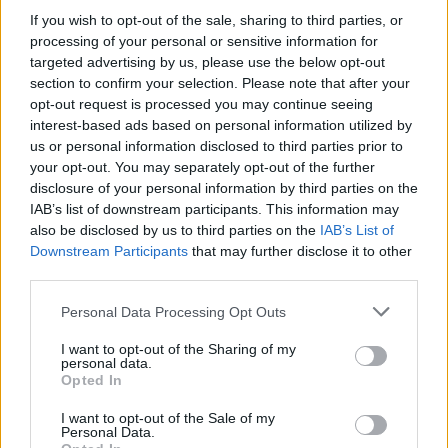
para los
Kings
, que buscan recuperar la senda de los
If you wish to opt-out of the sale, sharing to third parties, or
playoffs tras un curso irregular. La franquicia finalizó
processing of your personal or sensitive information for
targeted advertising by us, please use the below opt-out
con un balance de 40-42 en la temporada anterior,
section to confirm your selection. Please note that after your
quedando fuera de la postemporada y provocando la
opt-out request is processed you may continue seeing
interest-based ads based on personal information utilized by
destitución del entrenador Mike Brown. Doug Christie,
us or personal information disclosed to third parties prior to
quien asumió el cargo de forma interina, fue confirmado
your opt-out. You may separately opt-out of the further
disclosure of your personal information by third parties on the
posteriormente como técnico principal y tendrá la tarea
IAB’s list of downstream participants. This information may
de relanzar el proyecto.
also be disclosed by us to third parties on the
IAB’s List of
Downstream Participants
that may further disclose it to other
Problemas de inicio
third parties.
Personal Data Processing Opt Outs
en los Kings
I want to opt-out of the Sharing of my
personal data.
Sin Murray, Christie deberá ajustar su rotación en el
Opted In
puesto de alero y confiar en la profundidad del plantel
I want to opt-out of the Sale of my
Personal Data.
para mantener el nivel competitivo durante su