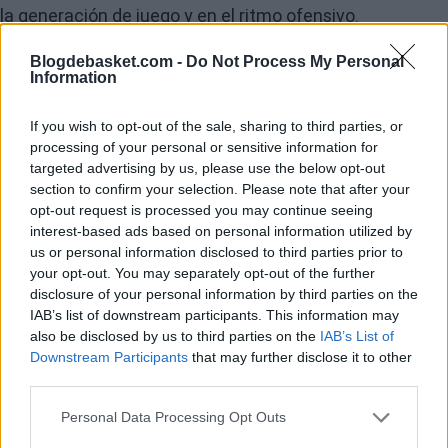
la generación de juego y en el ritmo ofensivo.
Image
Blogdebasket.com -
Do Not Process My Personal
Information
Un tramo final marcado por los problemas físicos
If you wish to opt-out of the sale, sharing to third parties, or
processing of your personal or sensitive information for
targeted advertising by us, please use the below opt-out
El base ya había tenido dificultades físicas en el cierre
section to confirm your selection. Please note that after your
de la temporada. Se perdió varios partidos por una
opt-out request is processed you may continue seeing
interest-based ads based on personal information utilized by
fascitis plantar en el pie derecho, y fue en su regreso
us or personal information disclosed to third parties prior to
cuando sufrió la lesión en el isquiotibial durante el
your opt-out. You may separately opt-out of the further
disclosure of your personal information by third parties on the
último partido de la fase regular ante los Brooklyn Nets.
IAB’s list of downstream participants. This information may
also be disclosed by us to third parties on the
IAB’s List of
Ese contratiempo terminó agravándose durante su
Downstream Participants
that may further disclose it to other
third parties.
recuperación, lo que ha derivado en su ausencia
confirmada para el resto de la serie.
Personal Data Processing Opt Outs