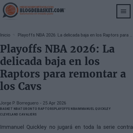
Skip
to
main
content
Breadcrumb
Inicio
Playoffs NBA 2026: La delicada baja en los Raptors para remontar a los Cavs
Playoffs NBA 2026: La
delicada baja en los
Raptors para remontar a
los Cavs
Jorge P. Borreguero
- 25 Apr 2026
BASKET NBA
TORONTO RAPTORS
PLAYOFFS NBA
IMMANUEL QUICKLEY
CLEVELAND CAVALIERS
Immanuel Quickley no jugará en toda la serie contra