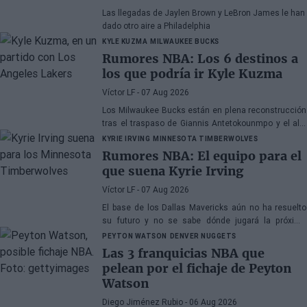
Las llegadas de Jaylen Brown y LeBron James le han
dado otro aire a Philadelphia
KYLE KUZMA
MILWAUKEE BUCKS
Rumores NBA: Los 6 destinos a
los que podría ir Kyle Kuzma
Víctor LF
- 07 Aug 2026
Los Milwaukee Bucks están en plena reconstrucción
tras el traspaso de Giannis Antetokounmpo y el ala-
pívot podría ser el siguiente
KYRIE IRVING
MINNESOTA TIMBERWOLVES
Rumores NBA: El equipo para el
que suena Kyrie Irving
Víctor LF
- 07 Aug 2026
El base de los Dallas Mavericks aún no ha resuelto
su futuro y no se sabe dónde jugará la próxima
temporada
PEYTON WATSON
DENVER NUGGETS
Las 3 franquicias NBA que
pelean por el fichaje de Peyton
Watson
Diego Jiménez Rubio
- 06 Aug 2026