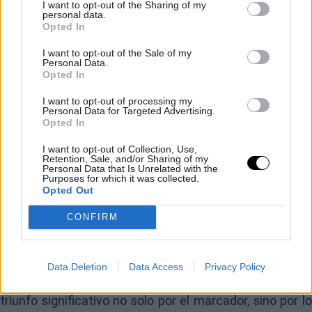
I want to opt-out of the Sharing of my
Ajustes en la rotación
personal data.
Opted In
Ante su baja, Jamal Shead ha asumido la titularidad en
I want to opt-out of the Sale of my
Personal Data.
el puesto de base en los enfrentamientos contra
Opted In
Cleveland. El equipo ha tenido que reorganizar su
I want to opt-out of processing my
rotación exterior para suplir la ausencia de uno de sus
Personal Data for Targeted Advertising.
Opted In
principales manejadores de balón.
I want to opt-out of Collection, Use,
Retention, Sale, and/or Sharing of my
Pese a ello, los Raptors lograron reaccionar en el tercer
Personal Data that Is Unrelated with the
Purposes for which it was collected.
partido de la serie, mostrando capacidad de adaptación
Opted Out
en un contexto adverso.
CONFIRM
Una victoria que cambia la dinámica
Data Deletion
Data Access
Privacy Policy
Toronto se impuso por 126-104 el jueves, logrando un
triunfo significativo no solo por el marcador, sino por lo