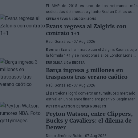
El MVP de 2018 es uno de los veteranos más
codiciados del mercado y tanto Boston Celtics como
Cleveland Cavaliers y Detroit Pistons estarían
KEENAN EVANS
LONDON LIONS
interesados en hacerse con sus servicios
Evans regresa al Zalgiris con
contrato 1+1
Raúl González
- 07 Aug 2026
Keenan Evans
ha firmado con el Zalgiris Kaunas bajo
la fórmula 1+1 y se incorporará a los London Lions en
calidad de cedido durante la temporada 2026/27. El
EUROLIGA
LIGA ENDESA
base estadounidense continúa su proceso de
Barça ingresa 3 millones en
recuperación tras las lesiones sufridas en los
traspasos tras verano caótico
últimos meses.
Raúl González
- 07 Aug 2026
El Barcelona logró convertir un tumultuoso mercado
estival en un balance financiero positivo. Según Marc
Mundet, la sección azulgrana ingresó cerca de tres
PEYTON WATSON
DENVER NUGGETS
millones de euros procedentes de salidas de
Peyton Watson, entre Clippers,
jugadores, a pesar de un proceso de transferencias
Bucks y Cavaliers: el dilema de
marcado por la incertidumbre y los cambios de
Denver
última hora.
Diego Jiménez Rubio
- 07 Aug 2026