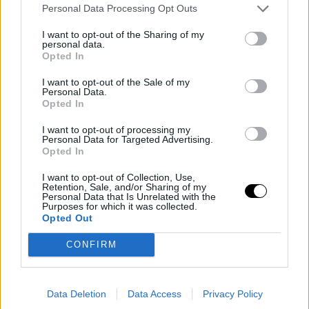
Personal Data Processing Opt Outs
La relación entre Thomas y Boston terminó de forma
amarga. El base disputó los playoffs de 2017
I want to opt-out of the Sharing of my
personal data.
arrastrando una grave lesión de cadera antes de
Opted In
perderse los últimos partidos de la final de conferencia
I want to opt-out of the Sale of my
Personal Data.
ante Cleveland Cavaliers.
Opted In
I want to opt-out of processing my
Meses después fue enviado precisamente a Cavaliers
Personal Data for Targeted Advertising.
Opted In
en el traspaso que llevó a Kyrie Irving a Boston.
I want to opt-out of Collection, Use,
Aquellos problemas físicos marcaron el resto de su
Retention, Sale, and/or Sharing of my
Personal Data that Is Unrelated with the
Purposes for which it was collected.
carrera. Desde entonces pasó por nueve franquicias
Opted Out
diferentes y disputó su último partido NBA con Phoenix
CONFIRM
Suns durante la temporada 2023-24.
Ahora, Thomas inicia una nueva etapa dentro de la liga,
Data Deletion
Data Access
Privacy Policy