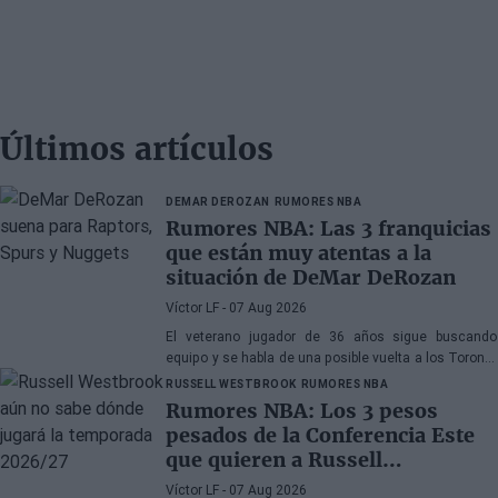
Últimos artículos
DEMAR DEROZAN
RUMORES NBA
Rumores NBA: Las 3 franquicias
que están muy atentas a la
situación de DeMar DeRozan
Víctor LF
- 07 Aug 2026
El veterano jugador de 36 años sigue buscando
equipo y se habla de una posible vuelta a los Toronto
Raptors o San Antonio Spurs, mientras Denver
RUSSELL WESTBROOK
RUMORES NBA
Nuggets también forma parte de la ecuación
Rumores NBA: Los 3 pesos
pesados de la Conferencia Este
que quieren a Russell
Westbrook
Víctor LF
- 07 Aug 2026