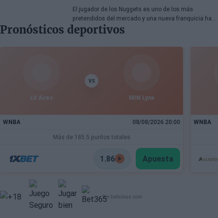
El jugador de los Nuggets es uno de los más
pretendidos del mercado y una nueva franquicia ha
Pronósticos deportivos
entrado en la puja.
VS
LV Aces
MIN Lynx
WNBA
08/08/2026 20:00
WNBA
Más de 185.5 puntos totales
1.86
Apuesta
Por beticious.com