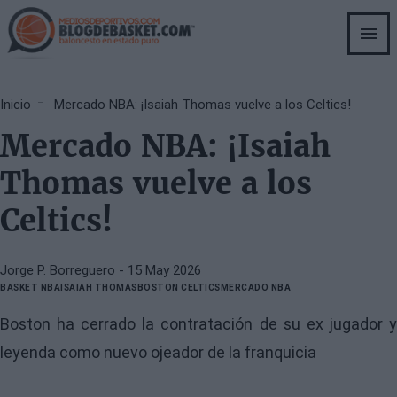
Skip
to
main
content
Breadcrumb
Inicio
Mercado NBA: ¡Isaiah Thomas vuelve a los Celtics!
Mercado NBA: ¡Isaiah
Thomas vuelve a los
Celtics!
Jorge P. Borreguero
- 15 May 2026
BASKET NBA
ISAIAH THOMAS
BOSTON CELTICS
MERCADO NBA
Boston ha cerrado la contratación de su ex jugador y
leyenda como nuevo ojeador de la franquicia