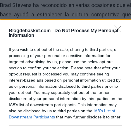
Brad Stevens ha reconocido en varias ocasiones que el
base ayudó a establecer la cultura competitiva que
luego convirtió a Celtics en una de las franquicias más
Blogdebasket.com -
Do Not Process My Personal
sólidas de la última década.
Information
Entre 2015 y 2017 fue seleccionado dos veces al All-
If you wish to opt-out of the sale, sharing to third parties, or
processing of your personal or sensitive information for
Star y firmó la mejor campaña de su carrera en la
targeted advertising by us, please use the below opt-out
temporada 2016-17, cuando terminó quinto en la
section to confirm your selection. Please note that after your
opt-out request is processed you may continue seeing
votación al MVP y fue incluido en el segundo equipo All-
interest-based ads based on personal information utilized by
NBA.
us or personal information disclosed to third parties prior to
your opt-out. You may separately opt-out of the further
Image
disclosure of your personal information by third parties on the
IAB’s list of downstream participants. This information may
El final de su etapa en
also be disclosed by us to third parties on the
IAB’s List of
Downstream Participants
that may further disclose it to other
Celtics
third parties.