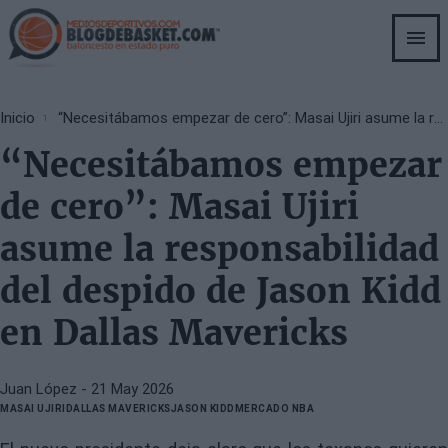
Skip
to
main
content
Breadcrumb
Inicio
“Necesitábamos empezar de cero”: Masai Ujiri asume la responsabilidad del despido de Jason Kidd en Dallas Mavericks
“Necesitábamos empezar
de cero”: Masai Ujiri
asume la responsabilidad
del despido de Jason Kidd
en Dallas Mavericks
Juan López
- 21 May 2026
MASAI UJIRI
DALLAS MAVERICKS
JASON KIDD
MERCADO NBA