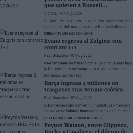
que quieren a Russell
Westbrook
Víctor LF
- 07 Aug 2026
El MVP de 2018 es uno de los veteranos más
codiciados del mercado y tanto Boston Celtics como
Cleveland Cavaliers y Detroit Pistons estarían
KEENAN EVANS
LONDON LIONS
interesados en hacerse con sus servicios
Evans regresa al Zalgiris con
contrato 1+1
Raúl González
- 07 Aug 2026
Keenan Evans
ha firmado con el Zalgiris Kaunas bajo
la fórmula 1+1 y se incorporará a los London Lions en
calidad de cedido durante la temporada 2026/27. El
EUROLIGA
LIGA ENDESA
base estadounidense continúa su proceso de
Barça ingresa 3 millones en
recuperación tras las lesiones sufridas en los
traspasos tras verano caótico
últimos meses.
Raúl González
- 07 Aug 2026
El Barcelona logró convertir un tumultuoso mercado
estival en un balance financiero positivo. Según Marc
Mundet, la sección azulgrana ingresó cerca de tres
PEYTON WATSON
DENVER NUGGETS
millones de euros procedentes de salidas de
Peyton Watson, entre Clippers,
jugadores, a pesar de un proceso de transferencias
Bucks y Cavaliers: el dilema de