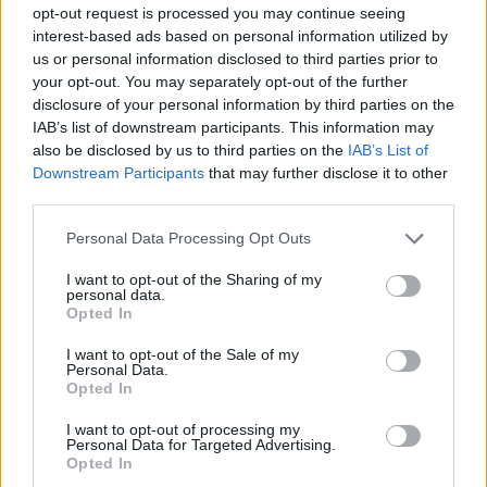
opt-out request is processed you may continue seeing
interest-based ads based on personal information utilized by
Sin embargo, Ujiri considera que la organización
us or personal information disclosed to third parties prior to
necesitaba un cambio profundo. “Necesitábamos
your opt-out. You may separately opt-out of the further
disclosure of your personal information by third parties on the
claridad sobre hacia dónde vamos”, explicó. “A veces
IAB’s list of downstream participants. This information may
había demasiadas cosas mezcladas. Tenemos que
also be disclosed by us to third parties on the
IAB’s List of
Downstream Participants
that may further disclose it to other
trabajar todos en una misma dirección sobre cómo
third parties.
construir este equipo y cómo crear una cultura
Personal Data Processing Opt Outs
ganadora”.
I want to opt-out of the Sharing of my
personal data.
El ejecutivo reiteró varias veces una misma idea
Opted In
durante su comparecencia: Dallas necesitaba “un
I want to opt-out of the Sale of my
borrón y cuenta nueva”. Ujiri negó que la decisión
Personal Data.
Opted In
estuviera relacionada con el pasado reciente de la
I want to opt-out of processing my
franquicia, especialmente con el polémico traspaso de
Personal Data for Targeted Advertising.
Opted In
Luka Doncic, una operación que sigue persiguiendo a la