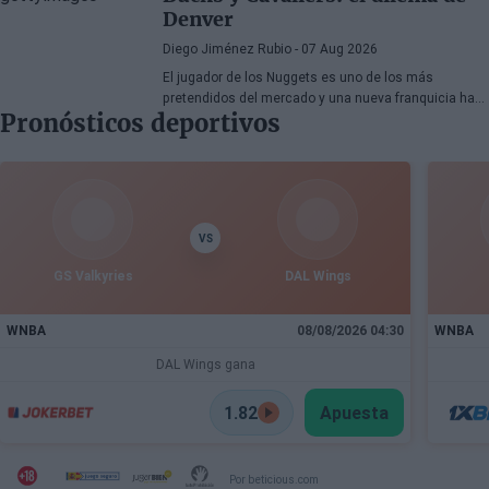
marcado por la incertidumbre y los cambios de
Denver
última hora.
Diego Jiménez Rubio
- 07 Aug 2026
El jugador de los Nuggets es uno de los más
pretendidos del mercado y una nueva franquicia ha
Pronósticos deportivos
entrado en la puja.
VS
GS Valkyries
DAL Wings
WNBA
08/08/2026 04:30
WNBA
DAL Wings gana
1.82
Apuesta
Por beticious.com