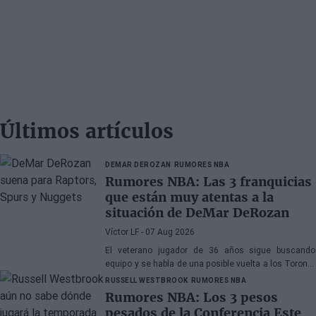
Últimos artículos
DEMAR DEROZAN
RUMORES NBA
Rumores NBA: Las 3 franquicias
que están muy atentas a la
situación de DeMar DeRozan
Víctor LF
- 07 Aug 2026
El veterano jugador de 36 años sigue buscando
equipo y se habla de una posible vuelta a los Toronto
Raptors o San Antonio Spurs, mientras Denver
RUSSELL WESTBROOK
RUMORES NBA
Nuggets también forma parte de la ecuación
Rumores NBA: Los 3 pesos
pesados de la Conferencia Este