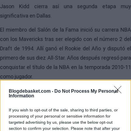
Jason Kidd cierra así una segunda etapa muy
significativa en Dallas.
El miembro del Salón de la Fama inició su carrera NBA
con los Mavericks tras ser elegido con el número 2 del
Draft de 1994. Allí ganó el Rookie del Año y disputó el
primero de sus diez All-Star. Años después regresó para
conquistar el título de la NBA en la temporada 2010-11
como jugador.
Como entrenador, Kidd dirigió previamente a Brooklyn
Blogdebasket.com -
Do Not Process My Personal
Information
Nets y Milwaukee Bucks antes de hacerse cargo de
Dallas en 2021. Su mejor resultado llegó en la campaña
If you wish to opt-out of the sale, sharing to third parties, or
processing of your personal or sensitive information for
2023-24, cuando llevó a los Mavericks hasta las Finales
targeted advertising by us, please use the below opt-out
NBA.
section to confirm your selection. Please note that after your