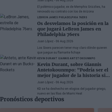
Juan López
- 06 Aug 2026
El polémico jugador, ex de Memphis Grizzlies, ha
renovado su contrato con los de Arizona
LEBRON JAMES
PHILADELPHIA 76ERS
Os desvelamos la posición en la
que jugará LeBron James en
Philadelphia 76ers
Juan López
- 06 Aug 2026
Los Sixers parecen tener muy claro dónde quieren
que juegue su flamante fichaje
KEVIN DURANT
GIANNIS ANTETOKOUNMPO
Kevin Durant, sobre Giannis
Antetokounmpo: "Podría ser el
mejor jugador de la historia si
quisiera"
Juan López
- 06 Aug 2026
KD se ha deshecho en elogios del jugador griego,
nuevo en las filas de Miami Heat
Pronósticos deportivos