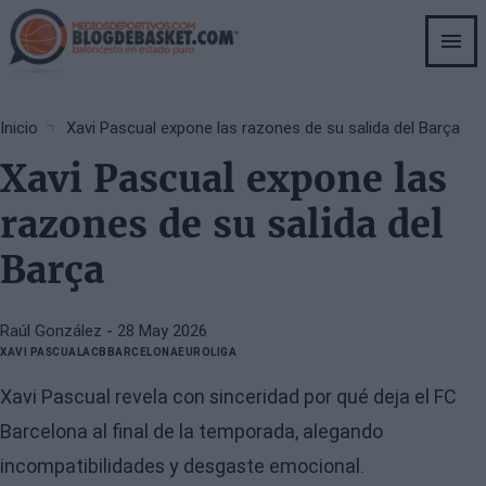
Skip
to
main
content
Breadcrumb
Inicio
Xavi Pascual expone las razones de su salida del Barça
Xavi Pascual expone las
razones de su salida del
Barça
Raúl González
- 28 May 2026
XAVI PASCUAL
ACB
BARCELONA
EUROLIGA
Xavi Pascual revela con sinceridad por qué deja el FC
Barcelona al final de la temporada, alegando
incompatibilidades y desgaste emocional.