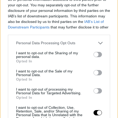
Decisiones
your opt-out. You may separately opt-out of the further
disclosure of your personal information by third parties on the
personales
IAB’s list of downstream participants. This information may
also be disclosed by us to third parties on the
IAB’s List of
Downstream Participants
that may further disclose it to other
Pascual asegura que la incompatibilidad con el club es
third parties.
la razón principal de su salida. Considera que su marcha
Personal Data Processing Opt Outs
puede ser beneficiosa para ambas partes, evitando
I want to opt-out of the Sharing of my
conflictos futuros. Aunque el club intentó convencerlo
personal data.
Opted In
de quedarse, su determinación es firme. Su objetivo es
I want to opt-out of the Sale of my
permitir que el club continúe su camino sin
Personal Data.
Opted In
interferencias, aunque le duela no alcanzar los objetivos
deportivos exigidos por el FC Barcelona.
I want to opt-out of processing my
Personal Data for Targeted Advertising.
Opted In
I want to opt-out of Collection, Use,
Retention, Sale, and/or Sharing of my
Personal Data that Is Unrelated with the