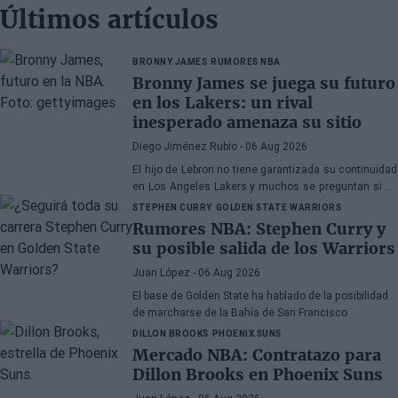
Últimos artículos
BRONNY JAMES
RUMORES NBA
Bronny James se juega su futuro
en los Lakers: un rival
inesperado amenaza su sitio
Diego Jiménez Rubio
- 06 Aug 2026
El hijo de Lebron no tiene garantizada su continuidad
en Los Angeles Lakers y muchos se preguntan si ha
hecho méritos para seguir en la NBA.
STEPHEN CURRY
GOLDEN STATE WARRIORS
Rumores NBA: Stephen Curry y
su posible salida de los Warriors
Juan López
- 06 Aug 2026
El base de Golden State ha hablado de la posibilidad
de marcharse de la Bahía de San Francisco
DILLON BROOKS
PHOENIX SUNS
Mercado NBA: Contratazo para
Dillon Brooks en Phoenix Suns