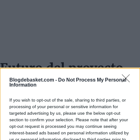
Futuro del proyecto
Pese a su marcha, confía en que el equipo será muy
Blogdebasket.com -
Do Not Process My Personal
Information
competitivo si se completa la plantilla correctamente.
Reconoce no haber alcanzado los objetivos mínimos y
If you wish to opt-out of the sale, sharing to third parties, or
processing of your personal or sensitive information for
lamenta no llegar a los cuartos de final de la
Euroliga
.
targeted advertising by us, please use the below opt-out
Aunque el desgaste ha sido significativo, deja abierta la
section to confirm your selection. Please note that after your
opt-out request is processed you may continue seeing
posibilidad de regresar en el futuro.
interest-based ads based on personal information utilized by
us or personal information disclosed to third parties prior to