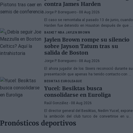
contra James Harden
Jorge P. Borreguero
- 08 Aug 2026
El caso se remontaba al pasado 13 de junio, cuando
Harden fue detenido en Houston después de que la
policía encontrara una pistola en su vehículo
BASKET NBA
JAYLEN BROWN
Jaylen Brown rompe su silencio
sobre Jayson Tatum tras su
salida de Boston
Jorge P. Borreguero
- 08 Aug 2026
El ahora jugador de los Sixers reconoció durante su
presentación que apenas ha tenido contacto con su
antiguo compañero
BESIKTAS
EUROLEAGUE
Yucel: Besiktas busca
consolidarse en Euroliga
Raúl González
- 08 Aug 2026
El director general del Besiktas, Nedim Yucel, expone
la ambición del club turco de convertirse en una
Pronósticos deportivos
organización permanente y competitiva en la
Euroliga. En declaraciones a Besiktas Magazine,