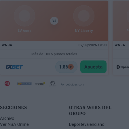
aborda la transformación del departamento, la
renovación de Dusan Alimpijevic hasta 2028 y los
planes para competir en la élite europea.
VS
LV Aces
NY Liberty
P
WNBA
09/08/2026 19:30
WNBA
Más de 183.5 puntos totales
1.86
Apuesta
Por beticious.com
SECCIONES
OTRAS WEBS DEL
GRUPO
Archivo
Ver NBA Online
Deportevalenciano