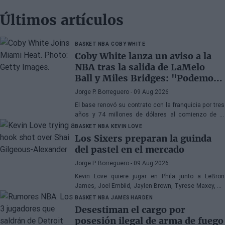
Últimos artículos
BASKET NBA
COBY WHITE
Coby White lanza un aviso a la
NBA tras la salida de LaMelo
Ball y Miles Bridges: "Podemos
sorprender a mucha gente"
Jorge P. Borreguero
- 09 Aug 2026
El base renovó su contrato con la franquicia por tres
años y 74 millones de dólares al comienzo de la
pretemporada y afronta el nuevo curso con confianza
BASKET NBA
KEVIN LOVE
Los Sixers preparan la guinda
del pastel en el mercado
Jorge P. Borreguero
- 09 Aug 2026
Kevin Love quiere jugar en Phila junto a LeBron
James, Joel Embiid, Jaylen Brown, Tyrese Maxey, VJ
Edgecombe, Anfernee Simons y compañía
BASKET NBA
JAMES HARDEN
Desestiman el cargo por
posesión ilegal de arma de fuego