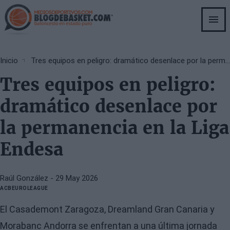
Skip
to
main
content
Breadcrumb
Inicio
Tres equipos en peligro: dramático desenlace por la permanencia en la Liga Endesa
Tres equipos en peligro:
dramático desenlace por
la permanencia en la Liga
Endesa
Raúl González
- 29 May 2026
ACB
EUROLEAGUE
El Casademont Zaragoza, Dreamland Gran Canaria y
Morabanc Andorra se enfrentan a una última jornada