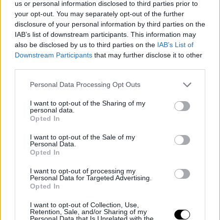
us or personal information disclosed to third parties prior to
Con un registro idéntico al Gran Canaria, el equipo
your opt-out. You may separately opt-out of the further
andorrano se juega la salvación enfrentándose al Barça.
disclosure of your personal information by third parties on the
IAB’s list of downstream participants. This information may
Una derrota combinada con victorias de sus rivales
also be disclosed by us to third parties on the
IAB’s List of
Downstream Participants
that may further disclose it to other
podría significar el descenso.
third parties.
El reto del
Personal Data Processing Opt Outs
Casademont Zaragoza
I want to opt-out of the Sharing of my
personal data.
Opted In
Con 9 victorias y 24 derrotas, el Zaragoza necesita
I want to opt-out of the Sale of my
ganar y esperar resultados favorables de sus
Personal Data.
Opted In
competidores para evitar el descenso. Cualquier fallo
I want to opt-out of processing my
podría ser fatal para sus aspiraciones de permanencia.
Personal Data for Targeted Advertising.
Opted In
I want to opt-out of Collection, Use,
Retention, Sale, and/or Sharing of my
Personal Data that Is Unrelated with the