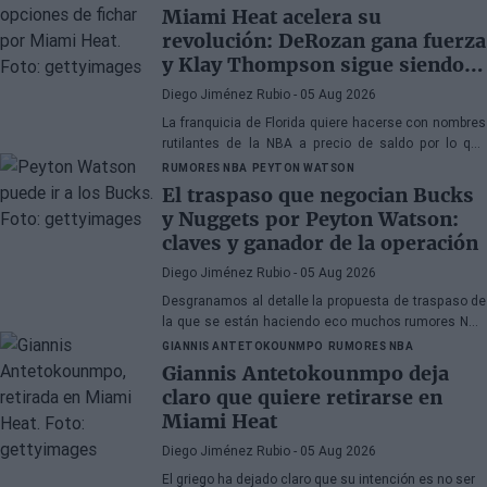
tiene prisa
Miami Heat acelera su
revolución: DeRozan gana fuerza
y Klay Thompson sigue siendo
el gran objetivo
Diego Jiménez Rubio
- 05 Aug 2026
La franquicia de Florida quiere hacerse con nombres
rutilantes de la NBA a precio de saldo por lo que
busca veteranos. DeRozan está muy cerca de fichar.
RUMORES NBA
PEYTON WATSON
El traspaso que negocian Bucks
y Nuggets por Peyton Watson:
claves y ganador de la operación
Diego Jiménez Rubio
- 05 Aug 2026
Desgranamos al detalle la propuesta de traspaso de
la que se están haciendo eco muchos rumores NBA
sobre Watson.
GIANNIS ANTETOKOUNMPO
RUMORES NBA
Giannis Antetokounmpo deja
claro que quiere retirarse en
Miami Heat
Diego Jiménez Rubio
- 05 Aug 2026
El griego ha dejado claro que su intención es no ser