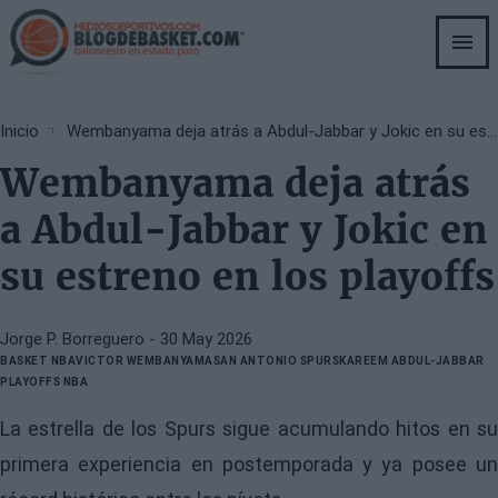
Skip
to
main
content
Breadcrumb
Inicio
Wembanyama deja atrás a Abdul-Jabbar y Jokic en su estreno en los playoffs
Wembanyama deja atrás
a Abdul-Jabbar y Jokic en
su estreno en los playoffs
Jorge P. Borreguero
- 30 May 2026
BASKET NBA
VICTOR WEMBANYAMA
SAN ANTONIO SPURS
KAREEM ABDUL-JABBAR
PLAYOFFS NBA
La estrella de los Spurs sigue acumulando hitos en su
primera experiencia en postemporada y ya posee un