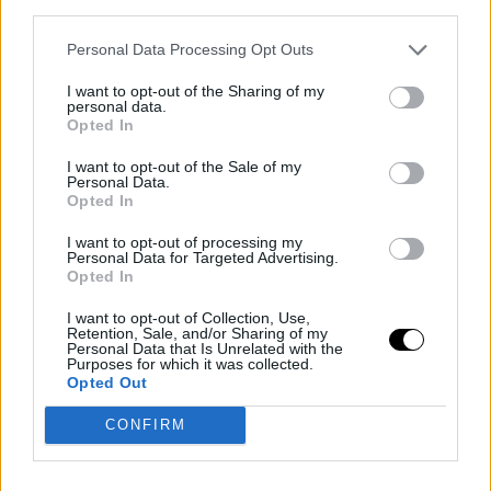
third parties.
El vigente Jugador Defensivo del Año está firmando
Personal Data Processing Opt Outs
unos números sobresalientes en estos playoffs, con
I want to opt-out of the Sharing of my
personal data.
promedios de 23,3 puntos, 11,0 rebotes, 2,8 asistencias
Opted In
y 3,7 tapones por encuentro.
I want to opt-out of the Sale of my
Personal Data.
Además, mantiene una efectividad del 51,2% en tiros de
Opted In
campo y un 35,5% desde la línea de tres puntos,
I want to opt-out of processing my
Personal Data for Targeted Advertising.
estadísticas que evidencian su influencia tanto en
Opted In
ataque como en defensa.
I want to opt-out of Collection, Use,
Retention, Sale, and/or Sharing of my
Personal Data that Is Unrelated with the
Su rendimiento ha sido una de las principales razones
Purposes for which it was collected.
Opted Out
del éxito de San Antonio Spurs durante la
postemporada y volverá a ser fundamental en el
CONFIRM
séptimo partido de las Finales de la Conferencia Oeste