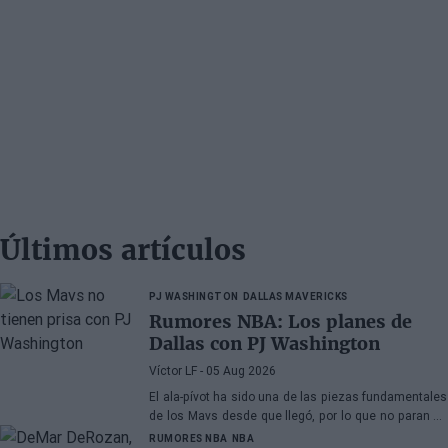
Últimos artículos
PJ WASHINGTON
DALLAS MAVERICKS
Rumores NBA: Los planes de
Dallas con PJ Washington
Víctor LF
- 05 Aug 2026
El ala-pívot ha sido una de las piezas fundamentales
de los Mavs desde que llegó, por lo que no paran de
llegarle ofertas, aunque la franquicia de Texas no
RUMORES NBA
NBA