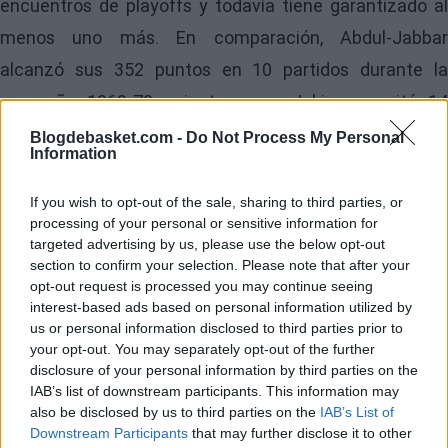
encuentros de playoffs y todavía tiene garantizado al
menos uno más. En comparación, Abdul-Jabbar
alcanzó sus 352 puntos en 10 partidos durante la
campaña 1969-70, mientras que Jokic necesitó 14
encuentros en la temporada 2018-19.
Blogdebasket.com -
Do Not Process My Personal
Information
Aunque el jugador francés ha contado con más partidos
If you wish to opt-out of the sale, sharing to third parties, or
para alcanzar la marca, el logro sigue reflejando el
processing of your personal or sensitive information for
enorme impacto que está teniendo en su primera
targeted advertising by us, please use the below opt-out
section to confirm your selection. Please note that after your
experiencia en la lucha por el título.
opt-out request is processed you may continue seeing
interest-based ads based on personal information utilized by
Image
us or personal information disclosed to third parties prior to
your opt-out. You may separately opt-out of the further
disclosure of your personal information by third parties on the
Dominio en ambos
IAB’s list of downstream participants. This information may
also be disclosed by us to third parties on the
IAB’s List of
lados de la cancha
Downstream Participants
that may further disclose it to other