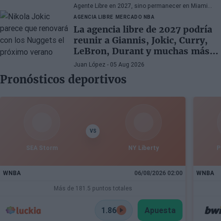
Agente Libre en 2027, sino permanecer en Miami
Heat hasta el final de sus días en la NBA.
AGENCIA LIBRE
MERCADO NBA
La agencia libre de 2027 podría
reunir a Giannis, Jokic, Curry,
LeBron, Durant y muchas más
superestrellas
Juan López
- 05 Aug 2026
Pronósticos deportivos
VS
SEA Storm
NY Liberty
P
WNBA
06/08/2026 02:00
WNBA
Más de 181.5 puntos totales
1.86
Apuesta