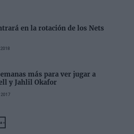
ntrará en la rotación de los Nets
 2018
emanas más para ver jugar a
ll y Jahlil Okafor
 2017
a »
ast
age