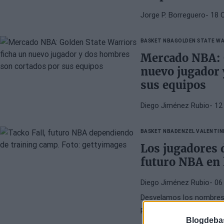
Jorge P. Borreguero
- 18 
BASKET NBA
GOLDEN STATE W
Mercado NBA: G
nuevo jugador 
sus equipos
Diego Jiménez Rubio
- 12
BASKET NBA
DENZEL VALENTIN
Los jugadores 
futuro NBA en 
Diego Jiménez Rubio
- 06
Desvelamos los nombres d
presencia en una plantil
Blogdeba