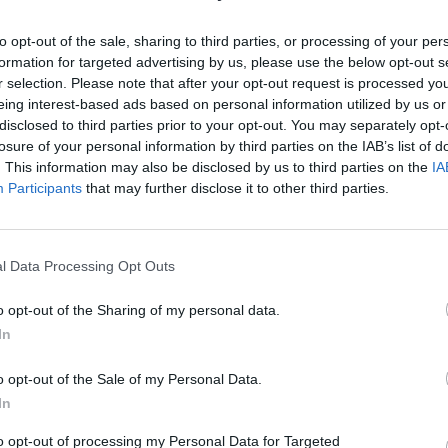
to opt-out of the sale, sharing to third parties, or processing of your per
OR
formation for targeted advertising by us, please use the below opt-out s
jugará la próxima temporada en
r selection. Please note that after your opt-out request is processed y
eing interest-based ads based on personal information utilized by us or
disclosed to third parties prior to your opt-out. You may separately opt-
1
losure of your personal information by third parties on the IAB’s list of
. This information may also be disclosed by us to third parties on the
IA
Participants
that may further disclose it to other third parties.
prescinde de otro pívot y
o quiere jugar
l Data Processing Opt Outs
 Sep 2021
o opt-out of the Sharing of my personal data.
In
S
etroit Pistons refuerza mucho su
o opt-out of the Sale of my Personal Data.
In
to opt-out of processing my Personal Data for Targeted