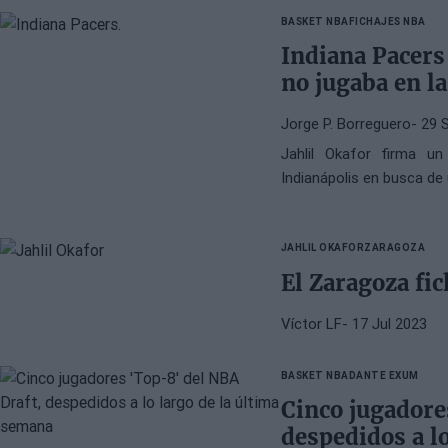
BASKET NBA
FICHAJES NBA
Indiana Pacers
no jugaba en l
Jorge P. Borreguero
- 29 
Jahlil Okafor firma un
Indianápolis en busca de 
JAHLIL OKAFOR
ZARAGOZA
El Zaragoza fic
Víctor LF
- 17 Jul 2023
BASKET NBA
DANTE EXUM
Cinco jugadore
despedidos a l