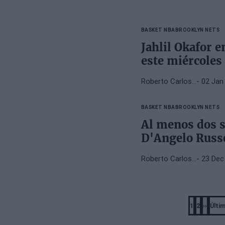
BASKET NBA
BROOKLYN NETS
Jahlil Okafor e
este miércoles
Roberto Carlos…
- 02 Jan
BASKET NBA
BROOKLYN NETS
Al menos dos s
D'Angelo Russe
Roberto Carlos…
- 23 Dec
Pagination
1
2
››
Últim
Página
Página
Next
L
page
p