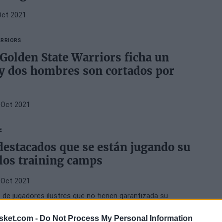
Oct 2021
ARRIORS
olden State Warriors ficha un
y dos hombres son cortados por
 Oct 2021
E
destacados que se están jugando su
los training camps
 Oct 2021
e jugadores ilustres que no tienen garantizada su
la NBA este año y que se lo juegan todo en pretemporada.
sket.com -
Do Not Process My Personal Information