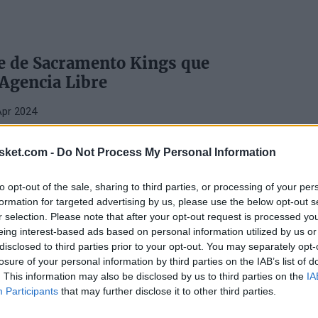
ve de Sacramento Kings que
 Agencia Libre
Apr 2024
ik Monk por quedarse en la franquicia de California
entadoras que recibirá en la agencia libre
sket.com -
Do Not Process My Personal Information
to opt-out of the sale, sharing to third parties, or processing of your per
NK
formation for targeted advertising by us, please use the below opt-out s
r selection. Please note that after your opt-out request is processed y
 declaración de Domantas Sabonis
eing interest-based ads based on personal information utilized by us or
onk como Mejor Sexto Hombre: "Si
disclosed to third parties prior to your opt-out. You may separately opt-
tá amañado"
losure of your personal information by third parties on the IAB’s list of
. This information may also be disclosed by us to third parties on the
IA
Participants
that may further disclose it to other third parties.