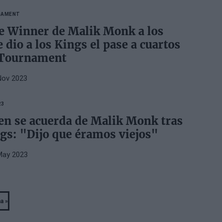
NAMENT
e Winner de Malik Monk a los
 dio a los Kings el pase a cuartos
 Tournament
Nov 2023
23
n se acuerda de Malik Monk tras
ngs: "Dijo que éramos viejos"
May 2023
a »
ast
age