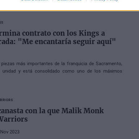
 que ha ocurrido con la lesión de hombro de su compañero
GS
mina contrato con los Kings a
rada: "Me encantaría seguir aquí"
s piezas más importantes de la franquicia de Sacramento,
da unidad y está consolidado como uno de los máximos
ARRIORS
 canasta con la que Malik Monk
Warriors
 Nov 2023