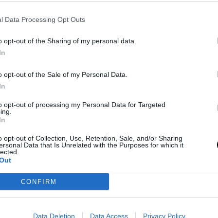
l Data Processing Opt Outs
 esguince de rodilla de Malik Monk:
den un jugador clave para el tramo
o opt-out of the Sharing of my personal data.
e del año
In
Mar 2024
o opt-out of the Sale of my Personal Data.
ro semanas de baja y no volvería hasta unos hipotéticos
In
quicia de California aún tiene que clasificarse
to opt-out of processing my Personal Data for Targeted
ing.
In
o opt-out of Collection, Use, Retention, Sale, and/or Sharing
blan con la posible lesión de
ersonal Data that Is Unrelated with the Purposes for which it
lected.
ik Monk tras haber perdido ya a
Out
CONFIRM
Mar 2024
ugador haya sufrido un esguince que pondría punto y final
Data Deletion
Data Access
Privacy Policy