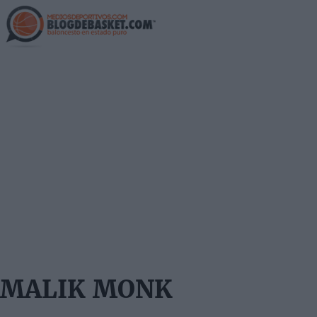
Skip
to
main
content
MALIK MONK