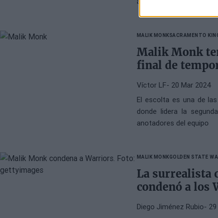
a su temporada, al igual
MALIK MONK
SACRAMENTO KIN
Malik Monk ter
final de tempo
Víctor LF
- 20 Mar 2024
El escolta es una de la
donde lidera la segun
anotadores del equipo
MALIK MONK
GOLDEN STATE W
La surrealista
condenó a los 
Diego Jiménez Rubio
- 29