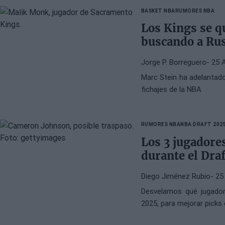
BASKET NBA
RUMORES NBA
Los Kings se q
buscando a Ru
Jorge P. Borreguero
- 25 
Marc Stein ha adelantad
fichajes de la NBA
RUMORES NBA
NBA DRAFT 202
Los 3 jugadore
durante el Draf
Diego Jiménez Rubio
- 25
Desvelamos qué jugado
2025, para mejorar picks 