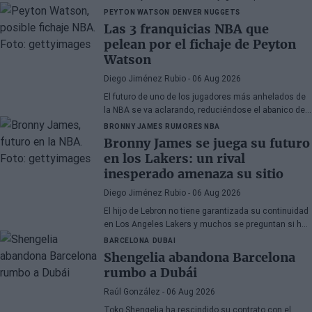
temporada
PEYTON WATSON
DENVER NUGGETS
Las 3 franquicias NBA que
pelean por el fichaje de Peyton
Watson
Diego Jiménez Rubio
- 06 Aug 2026
El futuro de uno de los jugadores más anhelados de
la NBA se va aclarando, reduciéndose el abanico de
franquicias candidatas a tres.
BRONNY JAMES
RUMORES NBA
Bronny James se juega su futuro
en los Lakers: un rival
inesperado amenaza su sitio
Diego Jiménez Rubio
- 06 Aug 2026
El hijo de Lebron no tiene garantizada su continuidad
en Los Angeles Lakers y muchos se preguntan si ha
hecho méritos para seguir en la NBA.
BARCELONA
DUBAI
Shengelia abandona Barcelona
rumbo a Dubái
Raúl González
- 06 Aug 2026
Toko Shengelia ha rescindido su contrato con el