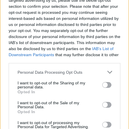
targeted advertising by us, please use the below opt-out
section to confirm your selection. Please note that after your
opt-out request is processed you may continue seeing
interest-based ads based on personal information utilized by
us or personal information disclosed to third parties prior to
En aquella ocasión,
TAU Cerámica y Estudiantes
your opt-out. You may separately opt-out of the further
fueron eliminados en cuartos de final a manos de
disclosure of your personal information by third parties on the
IAB’s list of downstream participants. This information may
Pamesa Valencia, posterior campeón, y TDK Manresa
.
also be disclosed by us to third parties on the
IAB’s List of
Downstream Participants
that may further disclose it to other
Curiosamente, en aquella edición también sería
third parties.
derrotado en la primera eliminatoria el Real Madrid,
Personal Data Processing Opt Outs
tercer cabeza de serie, ante el Fórum Valladolid.
I want to opt-out of the Sharing of my
personal data.
Desde entonces y hasta el día de ayer, no solo no se
Opted In
había vuelto a repetir tal gesta sino que, además, solo
I want to opt-out of the Sale of my
habían cedido en cuartos de final dos primeros cabezas
Personal Data.
Opted In
de serie, con el
FC Barcelona, en 2006, y Real Madrid,
I want to opt-out of processing my
en 2013
, como dudosos protagonistas.
Personal Data for Targeted Advertising.