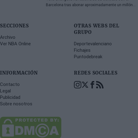
Barcelona tras abonar aproximadamente un millón
de euros y se ha comprometido con el Dubái para la
temporada 2026-27. El alero georgiano completó una
única campaña azulgrana en la que disputó 78
SECCIONES
OTRAS WEBS DEL
encuentros entre competiciones europeas y
GRUPO
domésticas.
Archivo
Ver NBA Online
Deportevalenciano
Fichajes
Puntodebreak
INFORMACIÓN
REDES SOCIALES
Contacto
Legal
Publicidad
Sobre nosotros