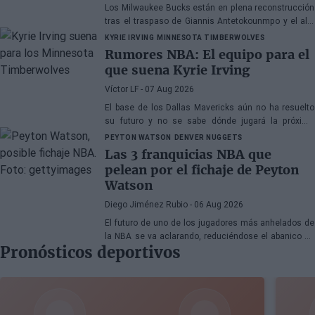
Los Milwaukee Bucks están en plena reconstrucción
tras el traspaso de Giannis Antetokounmpo y el ala-
pívot podría ser el siguiente
KYRIE IRVING
MINNESOTA TIMBERWOLVES
Rumores NBA: El equipo para el
que suena Kyrie Irving
Víctor LF
- 07 Aug 2026
El base de los Dallas Mavericks aún no ha resuelto
su futuro y no se sabe dónde jugará la próxima
temporada
PEYTON WATSON
DENVER NUGGETS
Las 3 franquicias NBA que
pelean por el fichaje de Peyton
Watson
Diego Jiménez Rubio
- 06 Aug 2026
El futuro de uno de los jugadores más anhelados de
la NBA se va aclarando, reduciéndose el abanico de
Pronósticos deportivos
franquicias candidatas a tres.