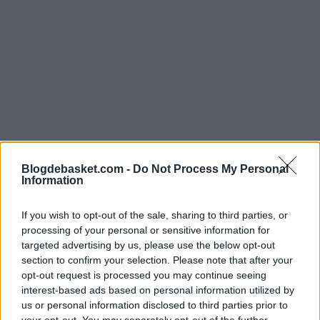
Silver también proporcionó cifras
para demostrar que
Blogdebasket.com -
Do Not Process My Personal
cada vez está más extendida esta práctica.
En esta
Information
última temporada ha habido 2,5 veces más de faltas
If you wish to opt-out of the sale, sharing to third parties, or
de este tipo
, sin la bola en juego, con respecto a la
processing of your personal or sensitive information for
temporada pasada. Y si aumentamos el rango a
los
targeted advertising by us, please use the below opt-out
section to confirm your selection. Please note that after your
últimos cinco años, la cifra aumenta hasta 16 veces
opt-out request is processed you may continue seeing
interest-based ads based on personal information utilized by
más
. Unos números que demuestran que la
us or personal information disclosed to third parties prior to
preocupación de Adam Silver es lógica.
your opt-out. You may separately opt-out of the further