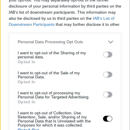
disclosure of your personal information by third parties on the
¿Pero cómo acabar con esto?
Pues el Comisionado
IAB’s list of downstream participants. This information may
also be disclosed by us to third parties on the
IAB’s List of
propone una medida muy sencilla. Y esa no es otra que
Downstream Participants
that may further disclose it to other
poner la regla de los dos minutos finales durante
third parties.
todo el partido
. Es decir, si se acaba implantando esta
Personal Data Processing Opt Outs
medida, el equipo infractor recibirá una penalización de
I want to opt-out of the Sharing of my
personal data.
dos tiros libres y la posesión para el rival.
Opted In
Ahora, falta por ver si Adam Silver consigue su
I want to opt-out of the Sale of my
Personal Data.
propósito, ya que
varios de los propietarios y
Opted In
entrenadores de la liga se han mostrado partidarios
I want to opt-out of processing my
Personal Data for Targeted Advertising.
de que se permita el "
hack-a-Shaq"
.
Opted In
I want to opt-out of Collection, Use,
Retention, Sale, and/or Sharing of my
Personal Data that Is Unrelated with the
Purposes for which it was collected.
Opted Out