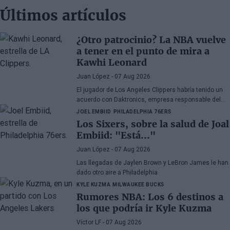
Últimos artículos
¿Otro patrocinio? La NBA vuelve
a tener en el punto de mira a
Kawhi Leonard
Juan López
- 07 Aug 2026
El jugador de Los Angeles Clippers habría tenido un
acuerdo con Daktronics, empresa responsable del
videomarcador del Intuit Dome
JOEL EMBIID
PHILADELPHIA 76ERS
Los Sixers, sobre la salud de Joal
Embiid: "Está..."
Juan López
- 07 Aug 2026
Las llegadas de Jaylen Brown y LeBron James le han
dado otro aire a Philadelphia
KYLE KUZMA
MILWAUKEE BUCKS
Rumores NBA: Los 6 destinos a
los que podría ir Kyle Kuzma
Víctor LF
- 07 Aug 2026