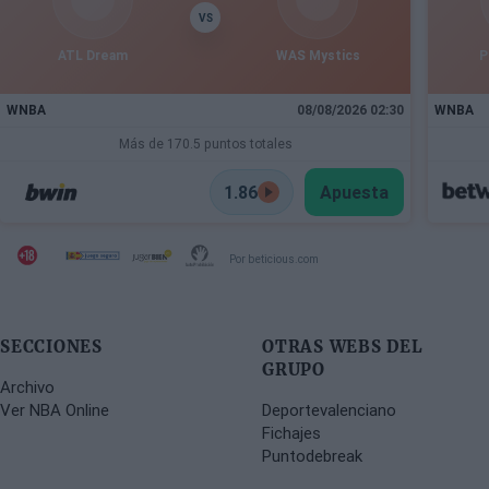
VS
ATL Dream
WAS Mystics
P
WNBA
08/08/2026 02:30
WNBA
Más de 170.5 puntos totales
1.86
Apuesta
Por beticious.com
SECCIONES
OTRAS WEBS DEL
GRUPO
Archivo
Ver NBA Online
Deportevalenciano
Fichajes
Puntodebreak