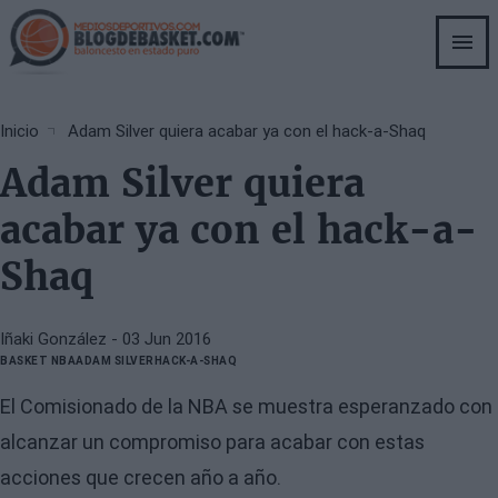
Skip
to
main
content
Breadcrumb
Inicio
Adam Silver quiera acabar ya con el hack-a-Shaq
Adam Silver quiera
acabar ya con el hack-a-
Shaq
Iñaki González
- 03 Jun 2016
BASKET NBA
ADAM SILVER
HACK-A-SHAQ
El Comisionado de la NBA se muestra esperanzado con
alcanzar un compromiso para acabar con estas
acciones que crecen año a año.